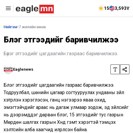
15
3,593₮
Нийгэм
•
7 жилийн өмнө
Бүлэг этгээдийг баривчилжээ
Бүлэг этгээдийг цагдаагийн газраас баривчилжээ.
Eaglenews
Бүлэг этгээдийг цагдаагийн газраас баривчилжээ.
Тодруулбал, шөнийн цагаар согтууруулах ундааны зүйл
хэтрүүлэн хэрэглэсэн, ганц нэгээрээ яваа охид,
эмэгтэйчүүдийг араас нь дагаж улмаар зодож, эд зүйлсийг
нь дээрэмддэг дөрвөн бүлэг, 15 этгээдийг тус газрын
Мөрдөн шалгах газрын Хүнд гэмт хэрэгтэй тэмцэх
хэлтсийн алба хаагчид илрүүлсэн байна.