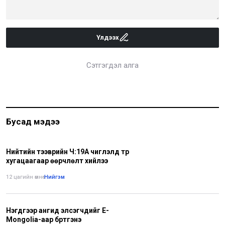
Үлдээх
Сэтгэгдэл алга
Бусад мэдээ
Нийтийн тээврийн Ч:19А чиглэлд түр
хугацаагаар өөрчлөлт хийлээ
12 цагийн өмнө
•
Нийгэм
Нэгдүгээр ангид элсэгчдийг E-
Mongolia-аар бүртгэнэ