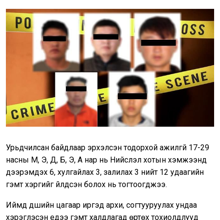
Урьдчилсан байдлаар эрхэлсэн тодорхой ажилгүй 17-29
насны М, Э, Д, Б, Э, А нар нь Нийслэл хотын хэмжээнд
дээрэмдэх 6, хулгайлах 3, залилах 3 нийт 12 удаагийн
гэмт хэргийг үйлдсэн болох нь тогтоогджээ.
Иймд үдшийн цагаар иргэд архи, согтууруулах ундаа
хэрэглэсэн үедээ гэмт халдлагад өртөх тохиолдлууд