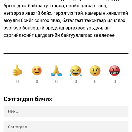
бүртгэгдэж байгаа тул шөнө, оройн цагаар ганц,
нэгээрээ явахгүй байх, гэрэлтүүлэгтэй, камерын хяналттай
аюулгүй бүсийг сонгох явах, баталгаат таксигаар үйлчлүүлэх
зэргээр болзошгүй эрсдэлд өртөхөөс урьдчилан
сэргийлэхийг цагдаагийн байгууллагаас зөвлөлөө.
0
0
0
0
0
0
Сэтгэгдэл бичих