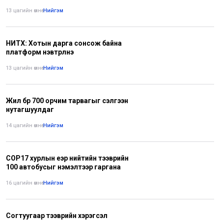
13 цагийн өмнө
•
Нийгэм
НИТХ: Хотын дарга сонсож байна
платформ нэвтрүүлнэ
13 цагийн өмнө
•
Нийгэм
Жил бүр 700 орчим тарвагыг сэлгээн
нутагшуулдаг
14 цагийн өмнө
•
Нийгэм
СОР17 хурлын үеэр нийтийн тээврийн
100 автобусыг нэмэлтээр гаргана
16 цагийн өмнө
•
Нийгэм
Согтуугаар тээврийн хэрэгсэл