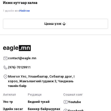
Ихэнх нутгаар хална
1 өдрийн өмнө
•
Нийгэм
Цааш үзэх
contact@eagle.mn
(976)-70129911
Монгол Улс, Улаанбаатар, Сүхбаатар дүүрэг, I
хороо, Жамъяангүний гудамж 3, Чандмань
төвийн байр
Ангилал
Редакци
Сошиал хаяг
Улс төр
Бидний тухай
Youtube
Эдийн засаг
Баннер байршуулах
Facebook