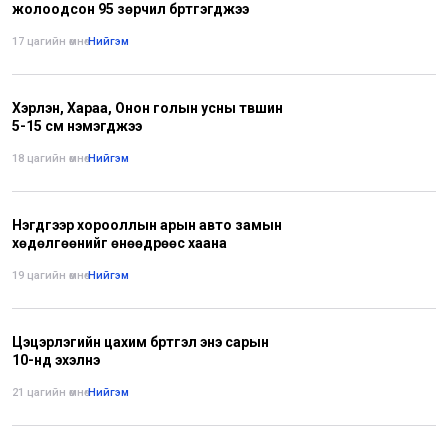
жолоодсон 95 зөрчил бүртгэгджээ
17 цагийн өмнө
•
Нийгэм
Хэрлэн, Хараа, Онон голын усны түвшин
5-15 см нэмэгджээ
18 цагийн өмнө
•
Нийгэм
Нэгдүгээр хорооллын арын авто замын
хөдөлгөөнийг өнөөдрөөс хаана
19 цагийн өмнө
•
Нийгэм
Цэцэрлэгийн цахим бүртгэл энэ сарын
10-нд эхэлнэ
21 цагийн өмнө
•
Нийгэм