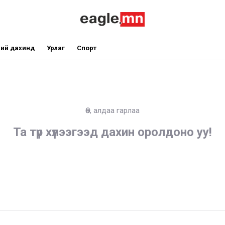
ий дахинд
Урлаг
Спорт
Өө, алдаа гарлаа
Та түр хүлээгээд дахин оролдоно уу!