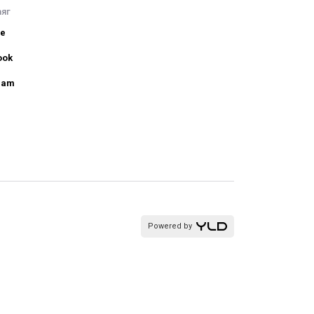
аяг
be
ook
ram
Powered by