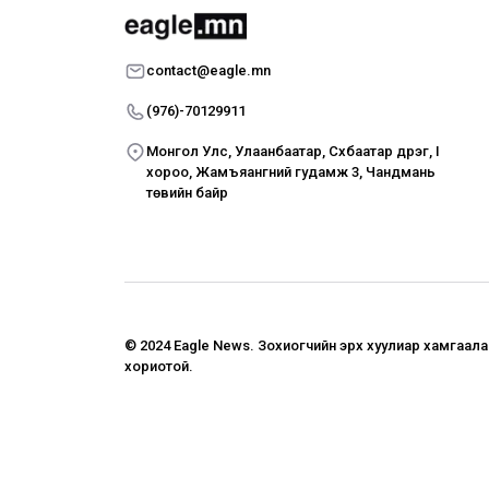
contact@eagle.mn
(976)-70129911
Монгол Улс, Улаанбаатар, Сүхбаатар дүүрэг, I
хороо, Жамъяангүний гудамж 3, Чандмань
төвийн байр
© 2024 Eagle News.
Зохиогчийн эрх хуулиар хамгаал
хориотой.