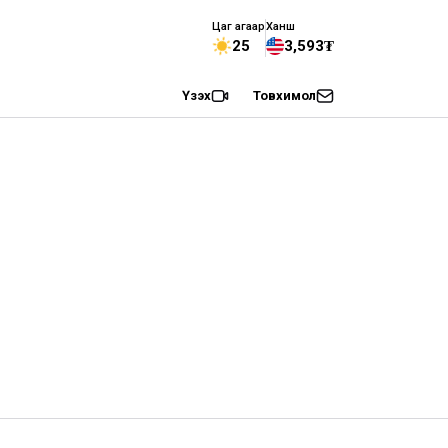
Цаг агаар
Ханш
25
3,593₮
Үзэх
Товхимол