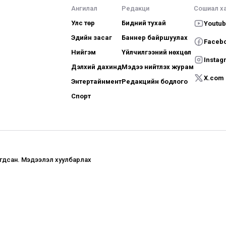
Ангилал
Редакци
Сошиал х
Улс төр
Бидний тухай
Youtu
Эдийн засаг
Баннер байршуулах
Faceb
Нийгэм
Үйлчилгээний нөхцөл
Instag
Дэлхий дахинд
Мэдээ нийтлэх журам
X.com
Энтертайнмент
Редакцийн бодлого
Спорт
агдсан. Мэдээлэл хуулбарлах