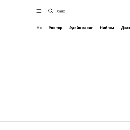
Нүүр
Улс төр
Эдийн засаг
Нийгэм
Дэлх