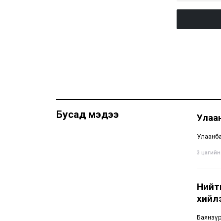
Бусад мэдээ
Улаа
Улаанбаа
3 цагийн 
Нийти
хийл
Баянзүр