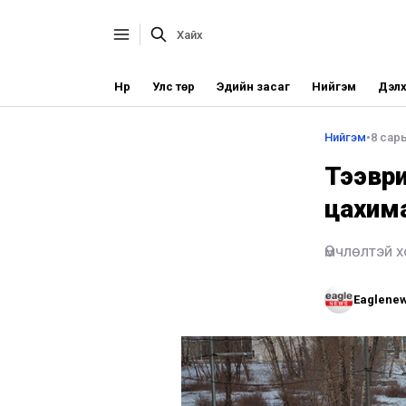
Нүүр
Улс төр
Эдийн засаг
Нийгэм
Дэлх
Нийгэм
•
8 сар
Тээври
цахим
Өмчлөлтэй 
Eaglene