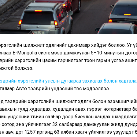
рэгслийн шилжилт хөдөлгөөнийг цахимаар хийдэг боллоо. Уг 
наар E-Mongolia системээр дамжуулан 5–10 минутын дото
врийн хэрэгслийн цахим гэрчилгээг тоон гарын үсгээ ашиг
мжтой болжээ.
эврийн хэрэгслийн улсын дугаараа захиалах болон хадгала
талаар Авто тээврийн үндэсний төвөөс мэдээллээ.
эд тээврийн хэрэгслийн шилжилт хөдөлгөөн болон эзэмшигчийн н
авахын тулд худалдах, худалдан авах гэрээг нотариатаар б
йн үндэсний төвийн салбар дээр биечлэн хандах шаардлагат
р хотод энэ үйлчилгээг 32 салбараар дамжуулан жилд дун
н авч, өдөрт 1257 иргэнд 63 албан хаагч үйлчилгээ үзүүлдэг 