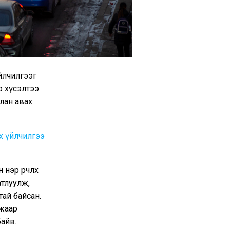
үйлчилгээг
р хүсэлтээ
лан авах
х үйлчилгээ
эр өөрчлөх
атлуулж,
ай байсан.
джаар
байв.