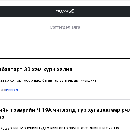
Үлдээх
Сэтгэгдэл алга
нбаатарт 30 хэм хүрч хална
тар хот орчмоор шөнөдөө багавтар үүлтэй, өдөртөө үүлшинэ.
өмнө
•
Нийгэм
йн тээврийн Ч:19А чиглэлд түр хугацаагаар өөрчл
ээ
х дүүргийн Монелийн гудамжийн авто замыг хэсэгчлэн шинэчилнэ