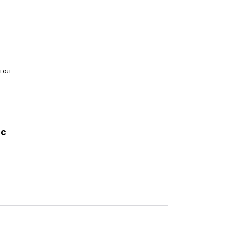
 гол
өс