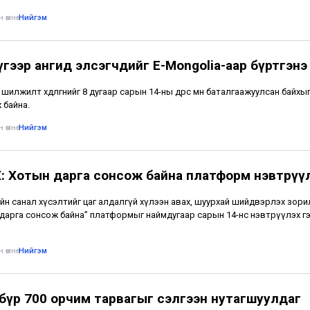
 өмнө
•
Нийгэм
үгээр ангид элсэгчдийг E-Mongolia-аар бүртгэнэ
шилжилт хөдөлгөөнийг 8 дугаар сарын 14-ны өдрөөс өмнө баталгаажуулсан байхы
 байна.
 өмнө
•
Нийгэм
: Хотын дарга сонсож байна платформ нэвтрүү
йн санал хүсэлтийг цаг алдалгүй хүлээн авах, шуурхай шийдвэрлэх зор
дарга сонсож байна” платформыг наймдугаар сарын 14-нөөс нэвтрүүлэх г
 өмнө
•
Нийгэм
бүр 700 орчим тарвагыг сэлгээн нутагшуулдаг