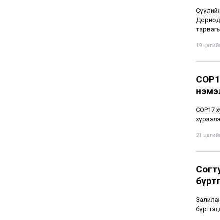
Сүүлийн
Дорнод,
тарвагы
19 цагийн
СОР1
нэмэ
СОР17 х
хүрээлэ
21 цагийн
Согт
бүрт
Залилан
бүртгэг