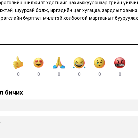
рэгслийн шилжилт хөдөлгөөнийг цахимжуулснаар төрийн үйлчи
мжтэй, шуурхай болж, иргэдийн цаг хугацаа, зардлыг хэмнэ
рэгслийн бүртгэл, өмчлөлтэй холбоотой маргааныг бууруулах
0
0
0
0
0
0
л бичих