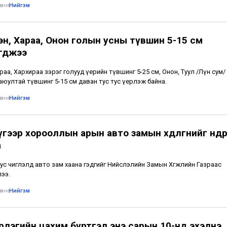
мнө
•
Нийгэм
эн, Хараа, Онон голын усны түвшин 5-15 см
гджээ
араа, Хархираа зэрэг голууд үерийн түвшинг 5-25 см, Онон, Туул /Лүн сум/
аюултай түвшинг 5-15 см даван тус тус үерлэж байна.
мнө
•
Нийгэм
гээр хорооллын арын авто замын хөдөлгөөнийг өнөөдрө
а
өс тус чиглэлд авто зам хаана гэдгийг Нийслэлийн Замын Хөгжлийн Газраас
ээ.
мнө
•
Нийгэм
рлэгийн цахим бүртгэл энэ сарын 10-нд эхэлнэ