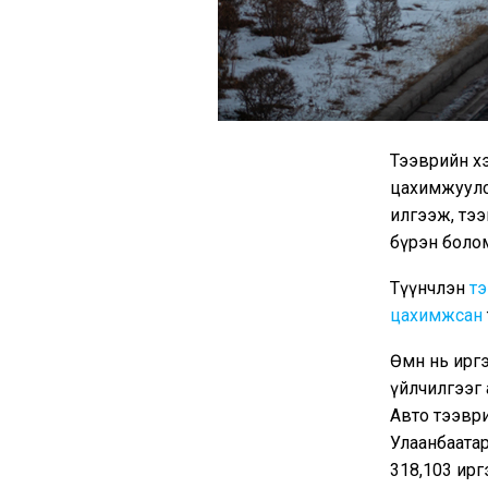
Тээврийн хэ
цахимжуулс
илгээж, тээ
бүрэн боло
Түүнчлэн
тэ
цахимжсан
Өмнө нь ирг
үйлчилгээг 
Авто тээври
Улаанбаата
318,103 иргэ