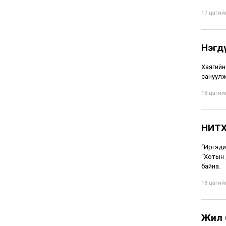
17 цагийн
Нэгд
Хаягийн 
сануулж
18 цагийн
НИТХ
“Иргэди
“Хотын 
байна.
18 цагийн
Жил 