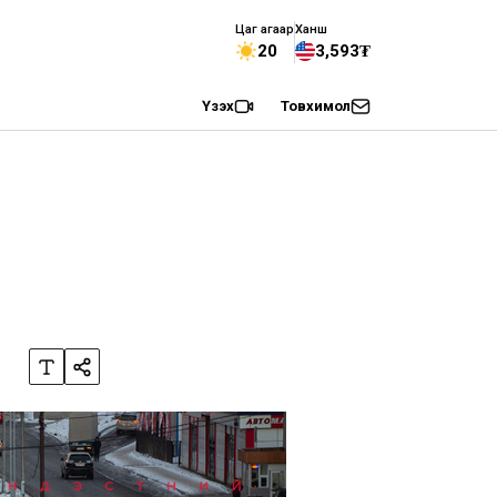
Цаг агаар
Ханш
20
3,593₮
Үзэх
Товхимол