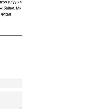
лгээ илүү ил
ж байна. Мөн
 чухал