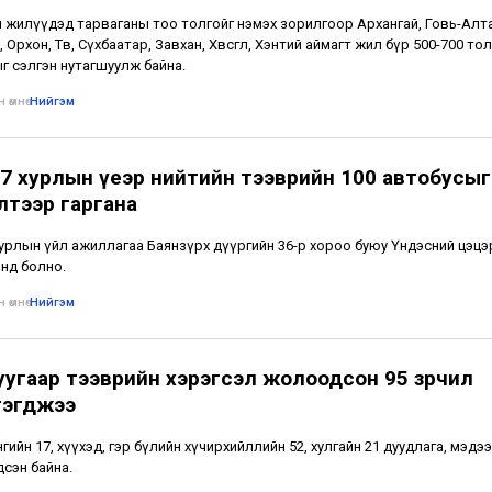
 жилүүдэд тарваганы тоо толгойг нэмэх зорилгоор Архангай, Говь-Алта
 Орхон, Төв, Сүхбаатар, Завхан, Хөвсгөл, Хэнтий аймагт жил бүр 500-700 то
г сэлгэн нутагшуулж байна.
 өмнө
•
Нийгэм
7 хурлын үеэр нийтийн тээврийн 100 автобусыг
лтээр гаргана
урлын үйл ажиллагаа Баянзүрх дүүргийн 36-р хороо буюу Үндэсний цэцэ
нд болно.
 өмнө
•
Нийгэм
уугаар тээврийн хэрэгсэл жолоодсон 95 зөрчил
гэгджээ
гийн 17, хүүхэд, гэр бүлийн хүчирхийллийн 52, хулгайн 21 дуудлага, мэдэ
дсэн байна.