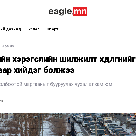
ий дахинд
Урлаг
Спорт
ын өмнө
йн хэрэгслийн шилжилт хөдөлгөөнийг
аар хийдэг болжээ
холбоотой маргааныг бууруулах чухал алхам юм.
ws