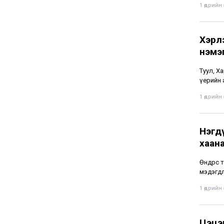
1 өдрийн ө
Хэрл
нэмэ
Туул, Х
үерийн 
1 өдрийн ө
Нэгдү
хаан
Өнөөдрө
мэдэгдл
1 өдрийн ө
Цэцэ