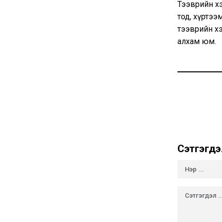
Тээврийн хэ
тод, хүртээ
тээврийн хэ
алхам юм.
Сэтгэгдэ