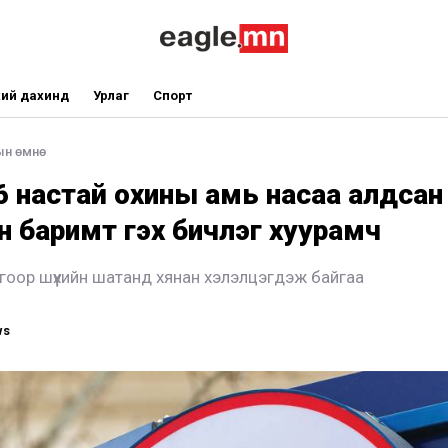
ий дахинд
Урлаг
Спорт
ын өмнө
6 настай охины амь насаа алдсан
н баримт гэх бичлэг хуурамч
гоор шүүхийн шатанд хянан хэлэлцэгдэж байгаа
ws