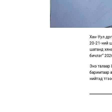
Хан-Уул дүү
20-21-ний ш
шатанд хяна
бичлэг“ 202
Энэ талаар 
баримтаар а
нийтэд түгэ