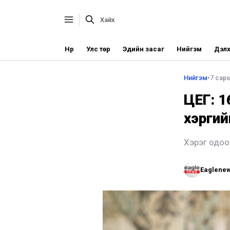
Нүүр
Улс төр
Эдийн засаг
Нийгэм
Дэлх
Нийгэм
•
7 сар
ЦЕГ: 1
хэргий
Хэрэг одоо
Eaglene