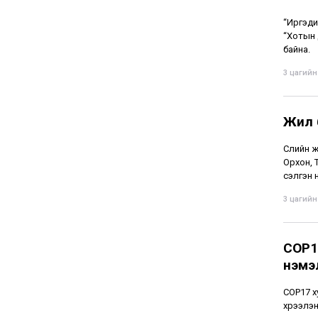
“Иргэди
“Хотын 
байна.
3 цагийн 
Жил 
Сүүлийн
Орхон, 
сэлгэн 
3 цагийн 
СОР1
нэмэ
СОР17 х
хүрээлэ