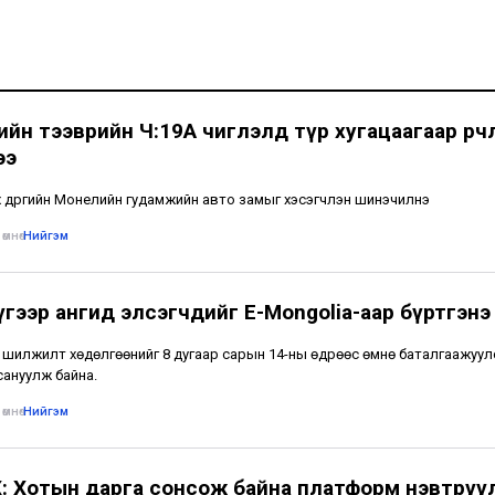
йн тээврийн Ч:19А чиглэлд түр хугацаагаар өөрчл
ээ
х дүүргийн Монелийн гудамжийн авто замыг хэсэгчлэн шинэчилнэ
өмнө
•
Нийгэм
үгээр ангид элсэгчдийг E-Mongolia-аар бүртгэнэ
 шилжилт хөдөлгөөнийг 8 дугаар сарын 14-ны өдрөөс өмнө баталгаажуул
сануулж байна.
өмнө
•
Нийгэм
: Хотын дарга сонсож байна платформ нэвтрүү