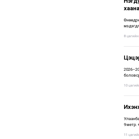
Нэгдү
хаан
Өнөөдрө
мэдэгдл
8 цагийн 
Цэцэ
2026–20
боловср
10 цагийн
Ихэн
Улаанба
9 метр.
11 цагийн