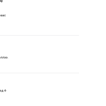
өс
раас
эллээ.
эд 4-