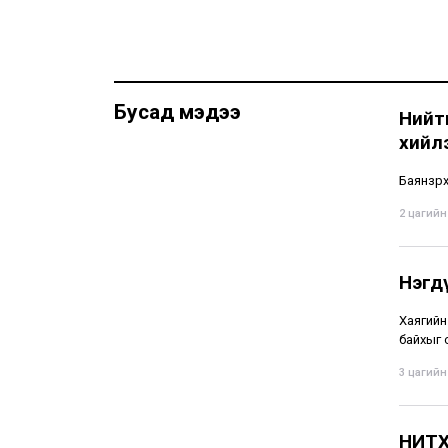
Бусад мэдээ
Нийти
хийл
Баянзүр
2 цагийн 
Нэгд
Хаягийн
байхыг 
3 цагийн 
НИТХ