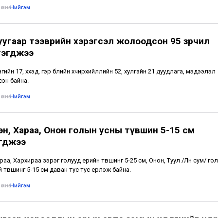
өмнө
•
Нийгэм
уугаар тээврийн хэрэгсэл жолоодсон 95 зөрчил
гэгджээ
ийн 17, хүүхэд, гэр бүлийн хүчирхийллийн 52, хулгайн 21 дуудлага, мэдээлэл
сэн байна.
өмнө
•
Нийгэм
эн, Хараа, Онон голын усны түвшин 5-15 см
гджээ
раа, Хархираа зэрэг голууд үерийн түвшинг 5-25 см, Онон, Туул /Лүн сум/ гол
 түвшинг 5-15 см даван тус тус үерлэж байна.
өмнө
•
Нийгэм