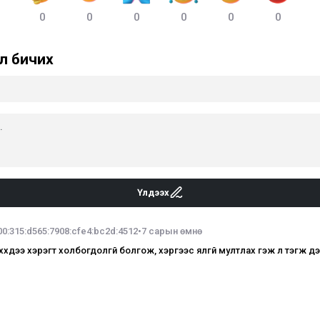
0
0
0
0
0
0
л бичих
Үлдээх
00:315:d565:7908:cfe4:bc2d:4512
•
7 сарын өмнө
үүхдээ хэрэгт холбогдолгүй болгож, хэргээс ялгүй мултлах гэж л тэгж д