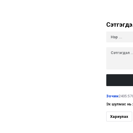
Сэтгэгдэ
Зочин
2405:57
Эх шулмас нь х
Хариулах