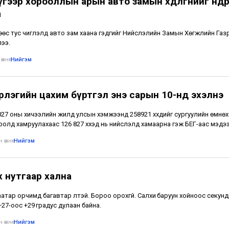
гээр хорооллын арын авто замын хөдөлгөөнийг өнөөдрө
а
өс тус чиглэлд авто зам хаана гэдгийг Нийслэлийн Замын Хөгжлийн Газ
ээ.
өмнө
•
Нийгэм
рлэгийн цахим бүртгэл энэ сарын 10-нд эхэлнэ
27 оны хичээлийн жилд улсын хэмжээнд 258921 хүүхдийг сургуулийн өмнөх
олд хамруулахаас 126 827 хүүхэд нь нийслэлд хамаарна гэж БЕГ-аас мэдэ
 өмнө
•
Нийгэм
х нутгаар хална
атар орчимд багавтар үүлтэй. Бороо орохгүй. Салхи баруун хойноос секунд
 +27-оос +29 градус дулаан байна.
 өмнө
•
Нийгэм