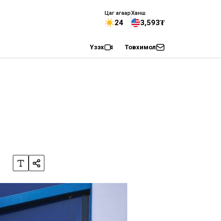
Цаг агаар
Ханш
24
3,593₮
Үзэх
Товхимол