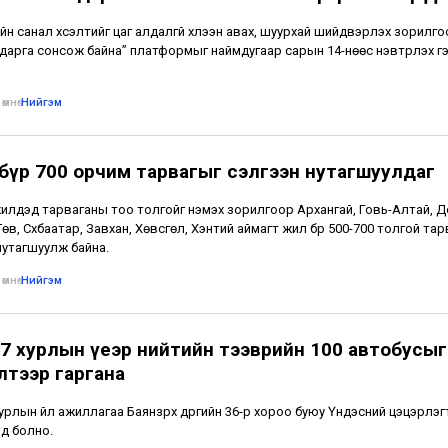
йн санал хүсэлтийг цаг алдалгүй хүлээн авах, шуурхай шийдвэрлэх зорилг
дарга сонсож байна” платформыг наймдугаар сарын 14-нөөс нэвтрүүлэх г
өмнө
•
Нийгэм
бүр 700 орчим тарвагыг сэлгээн нутагшуулдаг
 жилүүдэд тарваганы тоо толгойг нэмэх зорилгоор Архангай, Говь-Алтай, 
Төв, Сүхбаатар, Завхан, Хөвсгөл, Хэнтий аймагт жил бүр 500-700 толгой та
нутагшуулж байна.
өмнө
•
Нийгэм
7 хурлын үеэр нийтийн тээврийн 100 автобусыг
лтээр гаргана
урлын үйл ажиллагаа Баянзүрх дүүргийн 36-р хороо буюу Үндэсний цэцэрлэг
нд болно.