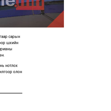
угаар сарын
ор шүүхийн
“ярианы
эн.
нь нотлох
рилгоор олон