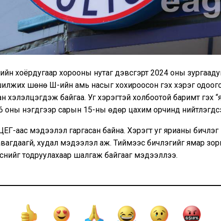
ргийн хоёрдугаар хорооны нутаг дэвсгэрт 2024 оны зургаад
илжих шөнө Ш-ийн амь насыг хохироосон гэх хэрэг одоого
н хэлэлцэгдэж байгаа. Уг хэрэгтэй холбоотой баримт гэх 
6 оны нэгдүгээр сарын 15-ны өдөр цахим орчинд нийтлэгдс
ЦЕГ-аас мэдээлэл гаргасан байна. Хэрэгт уг ярианы бичлэг 
вагдаагүй, худал мэдээлэл аж. Тиймээс бичлэгийг ямар зо
эснийг тодруулахаар шалгаж байгааг мэдээллээ.