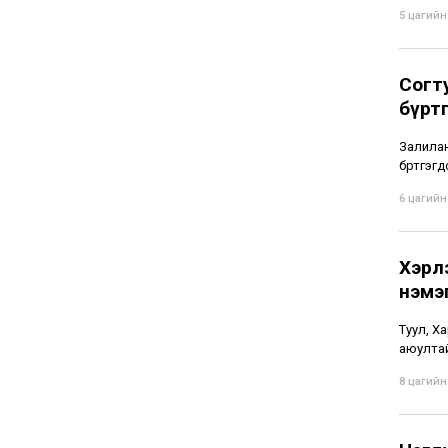
5 цагийн 
Согт
бүрт
Залиланг
бүртгэгд
6 цагийн 
Хэрл
нэмэ
Туул, Ха
аюултай
8 цагийн 