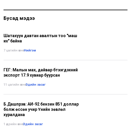
Бусад мэдээ
Шатахуун давтан авалтын тоо "маш
их" байна
7 цагийн өмнө
•
Нийгэм
ГЕГ: Малын мах, дайвар бүтээгдэхүүний
экспорт 17.9 хувиар буурсан
11 цагийн өмнө
•
Эдийн засаг
Б.Дашпүрэв: АИ-92 бензин 851 доллар
болж өссөн учир Үнийн зөвлөл
хуралдана
1 өдрийн өмнө
•
Эдийн засаг