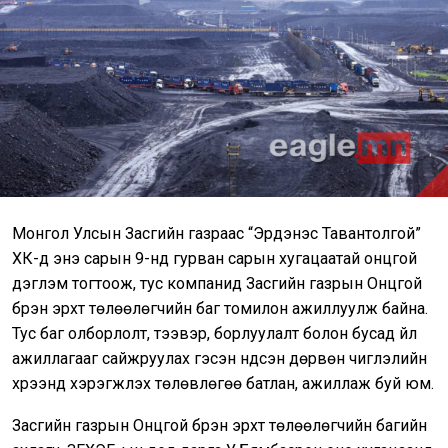
Монгол Улсын Засгийн газраас “Эрдэнэс Тавантолгой”
ХК-д энэ сарын 9-нд гурван сарын хугацаатай онцгой
дэглэм тогтоож, тус компанид Засгийн газрын Онцгой
бүрэн эрхт төлөөлөгчийн баг томилон ажиллуулж байна.
Тус баг олборлолт, тээвэр, борлуулалт болон бусад үйл
ажиллагааг сайжруулах гэсэн үндсэн дөрвөн чиглэлийн
хүрээнд хэрэгжүүлэх төлөвлөгөө батлан, ажиллаж буй юм.
Засгийн газрын Онцгой бүрэн эрхт төлөөлөгчийн багийн