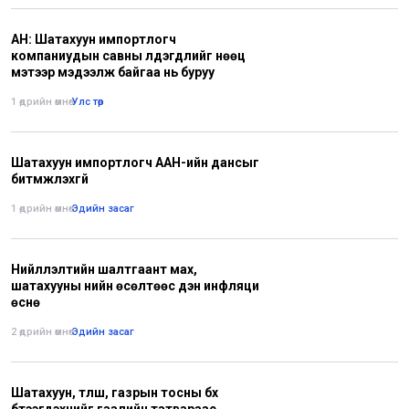
АН: Шатахуун импортлогч
компаниудын савны үлдэгдлийг нөөц
мэтээр мэдээлж байгаа нь буруу
1 өдрийн өмнө
•
Улс төр
Шатахуун импортлогч ААН-ийн дансыг
битүүмжлэхгүй
1 өдрийн өмнө
•
Эдийн засаг
Нийлүүлэлтийн шалтгаант мах,
шатахууны үнийн өсөлтөөс үүдэн инфляци
өснө
2 өдрийн өмнө
•
Эдийн засаг
Шатахуун, түлш, газрын тосны бүх