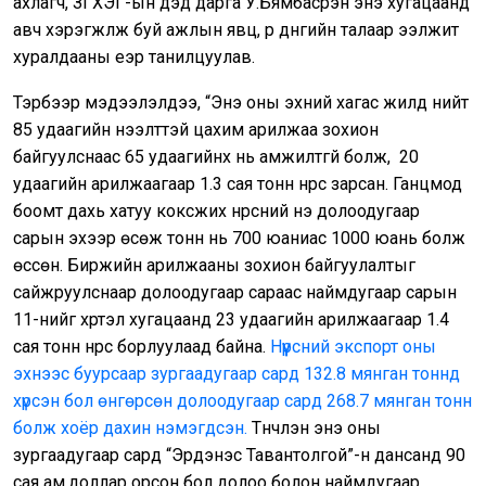
ахлагч, ЗГХЭГ-ын дэд дарга У.Бямбасүрэн энэ хугацаанд
авч хэрэгжүүлж буй ажлын явц, үр дүнгийн талаар ээлжит
хуралдааны үеэр танилцуулав.
Тэрбээр мэдээлэлдээ, “Энэ оны эхний хагас жилд нийт
85 удаагийн нээлттэй цахим арилжаа зохион
байгуулснаас 65 удаагийнх нь амжилтгүй болж, 20
удаагийн арилжаагаар 1.3 сая тонн нүүрс зарсан. Ганцмод
боомт дахь хатуу коксжих нүүрсний үнэ долоодугаар
сарын эхээр өсөж тонн нь 700 юаниас 1000 юань болж
өссөн. Биржийн арилжааны зохион байгуулалтыг
сайжруулснаар долоодугаар сараас наймдугаар сарын
11-нийг хүртэл хугацаанд 23 удаагийн арилжаагаар 1.4
сая тонн нүүрс борлуулаад байна.
Нүүрсний экспорт оны
эхнээс буурсаар зургаадугаар сард 132.8 мянган тоннд
хүрсэн бол өнгөрсөн долоодугаар сард 268.7 мянган тонн
болж хоёр дахин нэмэгдсэн.
Түүнчлэн энэ оны
зургаадугаар сард “Эрдэнэс Тавантолгой”-н дансанд 90
сая ам.доллар орсон бол долоо болон наймдугаар