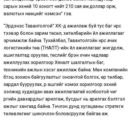
сарын эхний 10 хоногт нийт 210 сая ам.доллар орж,
валютын нөөцийг нэмсэн” гэв.
“Эрдэнэс Тавантолгой” ХК-д ажиллаж буй тус баг нүүрс
тээвэр болон зарим төсөл, хөтөлбөрийн үйл ажиллагааг
эрчимжүүлж байна. Тухайлбал, Тавантолгойн нүүрс ачих
логистикийн төв (ТНАЛТ)-ийн үйл ажиллагааг жигдрүүлж,
ашиглалтад оруулах, төслийг бүрэн хүчин чадлаар
ажиллуулах зорилгоор Хяналт шалгалтын баг,
техникийн ажлын хэсэг ажиллаж байна. Мөн компанийн
бүтэц зохион байгуулалтыг оновчтой болгох, өр төлбөр,
зардал бууруулах, үр ашгийг нэмэх зорилгоор эхний
ээлжид худалдан авах ажиллагаатай холбоотой чиг
үүргийн давхардлыг арилгаж, бусдыг нь арилгах бэлтгэл
ажлыг хангаад байна. Түүнчлэн дунд хугацааны стратеги
төлөвлөгөөг шинэчлэн боловсруулж байгаа аж.