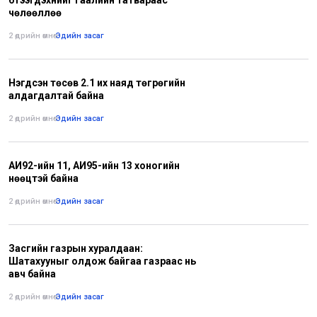
бүтээгдэхүүнийг гаалийн татвараас
чөлөөллөө
2 өдрийн өмнө
•
Эдийн засаг
Нэгдсэн төсөв 2.1 их наяд төгрөгийн
алдагдалтай байна
2 өдрийн өмнө
•
Эдийн засаг
АИ92-ийн 11, АИ95-ийн 13 хоногийн
нөөцтэй байна
2 өдрийн өмнө
•
Эдийн засаг
Засгийн газрын хуралдаан:
Шатахууныг олдож байгаа газраас нь
авч байна
2 өдрийн өмнө
•
Эдийн засаг