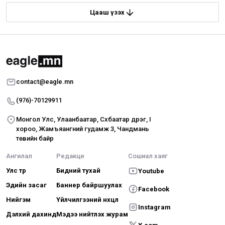
Цааш үзэх
contact@eagle.mn
(976)-70129911
Монгол Улс, Улаанбаатар, Сүхбаатар дүүрэг, I
хороо, Жамъяангүний гудамж 3, Чандмань
төвийн байр
Ангилал
Редакци
Сошиал хаяг
Улс төр
Бидний тухай
Youtube
Эдийн засаг
Баннер байршуулах
Facebook
Нийгэм
Үйлчилгээний нөхцөл
Instagram
Дэлхий дахинд
Мэдээ нийтлэх журам