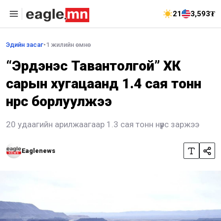
21
3,593₮
Эдийн засаг
•
1 жилийн өмнө
“Эрдэнэс Тавантолгой” ХК
сарын хугацаанд 1.4 сая тонн
нүүрс борлуулжээ
20 удаагийн арилжаагаар 1.3 сая тонн нүүрс заржээ
Eaglenews