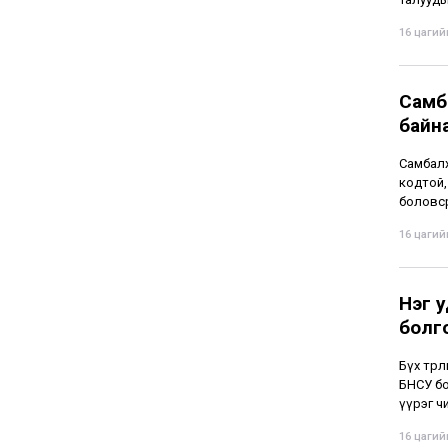
16 цагийн
Самба
байн
Самбалх
кодтой,
боловср
16 цагийн
Нэг у
болг
Бүх төр
БНСУ бо
үүрэг чи
16 цагийн