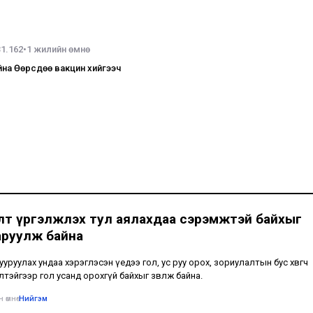
31.162
•
1 жилийн өмнө
йна Өөрсдөө вакцин хийгээч
лт үргэлжлэх тул аялахдаа сэрэмжтэй байхыг
аруулж байна
тууруулах ундаа хэрэглэсэн үедээ гол, ус руу орох, зориулалтын бус хөвөгч
лтэйгээр гол усанд орохгүй байхыг зөвлөж байна.
 өмнө
•
Нийгэм