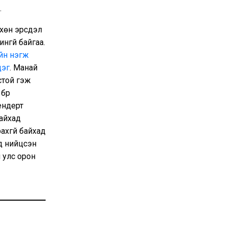
.
вхөн эрсдэл
нгүй байгаа.
уйн нэгж
дэг
. Манай
стой гэж
бүр
ендерт
байхад
ахгүй байхад
д нийцсэн
 улс орон