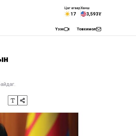
Цаг агаар
Ханш
17
3,593₮
Үзэх
Товхимол
ын
байдаг.