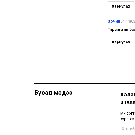
Хариулах
Зочин
64.119.
Тарвага нь ба
Хариулах
Бусад мэдээ
Хала
анха
Мөн сог
хэрэгсэ
13 цагийн