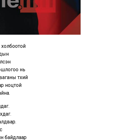
й холбоотой
лдын
элсэн
ношлогоо нь
аганы түүхий
ар ноцтой
айна.
даг.
хдаг.
алдвар.
с
йн байдлаар