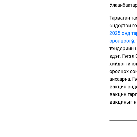
Улаанбаатар
Тарваган та
өндөртэй го
2025 онд та
оролцоогүй.
тендерийн 
үздэг. Гэтэ
хийдэггүй ю
оролцох сон
анхаарна. Г
вакцин өнд
вакцин гарг
вакциныг н