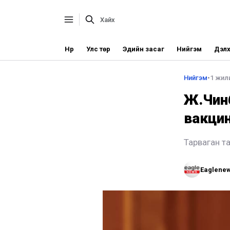
Нүүр
Улс төр
Эдийн засаг
Нийгэм
Дэлх
Нийгэм
•
1 жил
Ж.Чинб
вакцин
Тарваган т
Eaglene