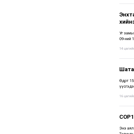
Энхт
хийн
Уг замы
09-ний 1
14 цагийн
Шата
Өдөрт 1
үүсгэдэ
16 цагийн
COP1
Энэ аял
Талууды