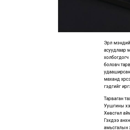
Эрүүл мэнди
асуудлаар 
холбогдогч 
боловч тарв
удааширсан.
маханд хүрс
гэдгийг ирг
Тарваган та
Уушгины хэ
Хөвсгөл айм
Гэхдээ анхн
амьсгалын 