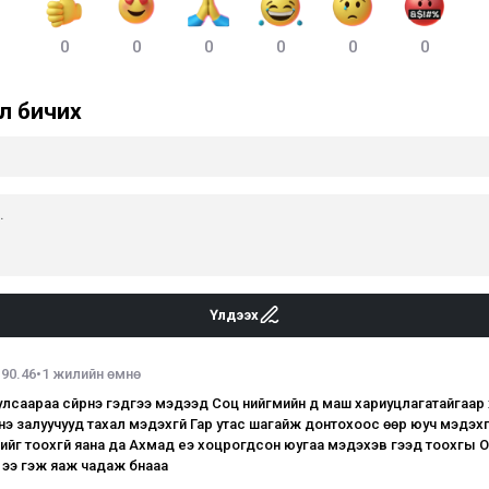
0
0
0
0
0
0
л бичих
Үлдээх
190.46
•
1 жилийн өмнө
улсаараа сүйрнэ гэдгээ мэдээд Соц нийгмийн үд маш хариуцлагатайгаар
э залуучууд тахал мэдэхгүй Гар утас шагайж донтохоос өөр юуч мэдэхг
ийг тоохгүй яана да Ахмад үеэ хоцрогдсон юугаа мэдэхэв гээд тоохгүы
й ээ гэж яаж чадаж бнааа