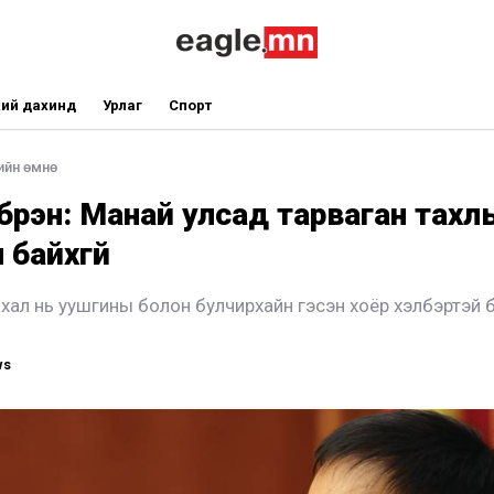
ий дахинд
Урлаг
Спорт
ийн өмнө
үрэн: Манай улсад тарваган тахл
 байхгүй
ахал нь уушгины болон булчирхайн гэсэн хоёр хэлбэртэй 
ws