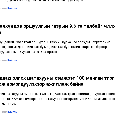
 өмнө
•
Нийгэм
лхүндэв оршуулгын газрын 9.6 га талбайг чөлөөл
а
үндэвийн хаалттай оршуулгын газрын бурхан болоочдын бүртгэлийг QR
 нэгдсэн мэдээллийн сан бүхий дижитал бүртгэлийн карт хэлбэрээр
уулах ажил дуусах шатандаа оржээ
 өмнө
•
Нийгэм
даад олгох шатахууны хэмжээг 100 мянган төгрөг
ож нэмэгдүүлэхээр ажиллаж байна
лийн шатахууны импортод ГХЯ, ЗТЯ, БХЯ хамтран ажиллаж, шуурхай тээвэ
лон БНХАУ-аас импортлох шатахууны тээвэрлэлтийг БХЯ-ны дэмжлэгээ
глэл өгчээ.
 өмнө
•
Нийгэм