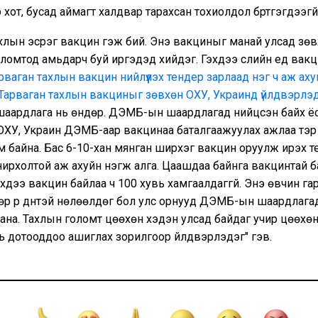
 хот, бусад аймагт халдвар тарахсан тохиолдол бүртгэгдээгүй
хлын эсрэг вакцин гэж бий. Энэ вакциныг манай улсад зө
ломтод амьдарч буй иргэдэд хийдэг. Гэхдээ сүүлийн үед вакци
рваган тахлын вакцин нийлүүлэх тендер зарлаад нэг ч аж ах
 Тарваган тахлын вакциныг зөвхөн ОХУ, Украинд үйлдвэрлэ
шаардлага нь өндөр. ДЭМБ-ын шаардлагад нийцсэн байх ё
л ОХУ, Украин ДЭМБ-аар вакцинаа баталгаажуулах ажлаа тэр 
м байна. Бас 6-10-хан мянган ширхэг вакцин оруулж ирэх т
ирхолтой аж ахуйн нэгж алга. Цаашдаа байнга вакцинтай 
эхдээ вакцин байлаа ч 100 хувь хамгаалдаггүй. Энэ өвчин гар
өр үр дүнтэй нөлөөлдөг бол улс орнууд ДЭМБ-ын шаардлага
ана. Тахлын голомт цөөхөн хэдэн улсад байдаг учир цөөхөн
ь дотооддоо ашиглах зорилгоор үйлдвэрлэдэг" гэв.