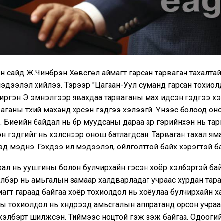
йн сайд Ж.Чинбүрэн Хөвсгөл аймагт гарсан тарваган тахалта
мэдээлэл хийлээ. Тэрээр "Цагаан-Уул суманд гарсан тохио
иргэн Э эмнэлгээр явахдаа тарваганы мах идсэн гэдгээ х
аганы түүхий маханд хүрсэн гэдгээ хэлээгүй. Үүнээс болоод о
 Биеийн байдал нь бүр муудсаны дараа ар гэрийнхэн нь тарв
эн гэдгийг нь хэлснээр онош батлагдсан. Тарваган тахал ям
эд мэднэ. Гэхдээ илүү мэдээлэл, ойлголттой байх хэрэгтэй б
хал нь уушгины болон булчирхайн гэсэн хоёр хэлбэртэй бай
лбэр нь амьгалын замаар халдварладаг учраас хурдан тара
агт гараад байгаа хоёр тохиолдол нь хоёулаа булчирхайн х
ы тохиолдол нь хүндрээд амьсгалын аппратанд орсон учраа
хэлбэрт шилжсэн. Тиймээс ноцтой гэж үзэж байгаа. Одооги