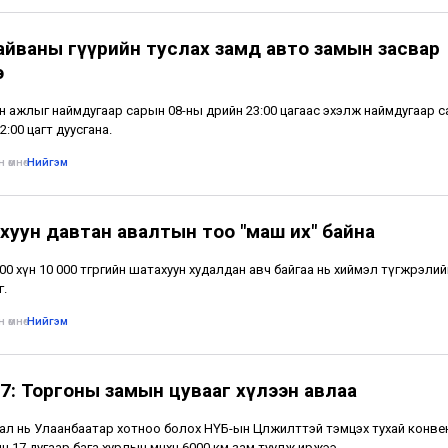
айваны гүүрийн туслах замд авто замын засвар
э
н ажлыг наймдугаар сарын 08-ны өдрийн 23:00 цагаас эхэлж наймдугаар 
2:00 цагт дуусгана.
 өмнө
•
Нийгэм
хуун давтан авалтын тоо "маш их" байна
500 хүн 10 000 төгрөгийн шатахуун худалдан авч байгаа нь хиймэл түгжрэлий
г.
 өмнө
•
Нийгэм
7: Торгоны замын цувааг хүлээн авлаа
ал нь Улаанбаатар хотноо болох НҮБ-ын Цөлжилттэй тэмцэх тухай конв
н 17 дугаар бага хурлын өмнөхөн 6000 км зам туулж иржээ.