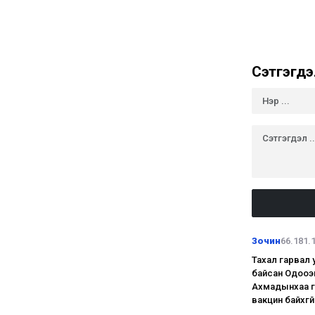
Сэтгэгдэ
Зочин
66.181.
Тахал гарвал 
байсан Одооэн
Ахмадынхаа үг
вакцин байхгү