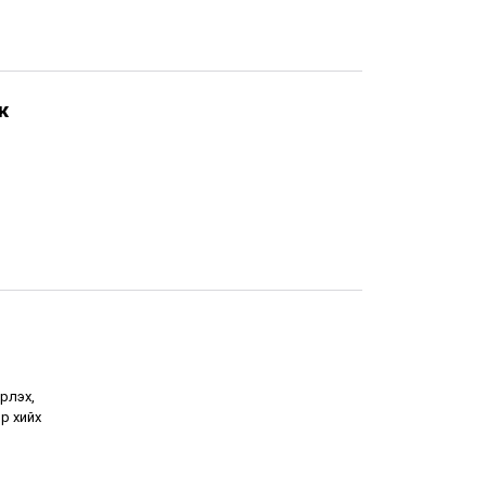
ж
рлэх,
р хийх