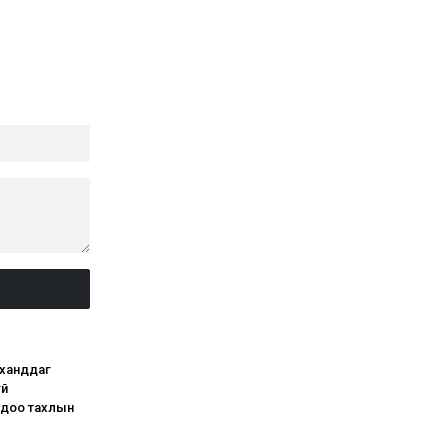
 ханддаг
үй
 Одоо тахлын