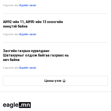
4 өдрийн өмнө
•
Эдийн засаг
АИ92-ийн 11, АИ95-ийн 13 хоногийн
нөөцтэй байна
4 өдрийн өмнө
•
Эдийн засаг
Засгийн газрын хуралдаан:
Шатахууныг олдож байгаа газраас нь
авч байна
4 өдрийн өмнө
•
Эдийн засаг
Цааш үзэх