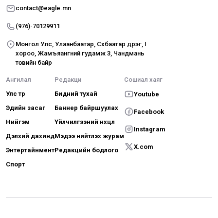
contact@eagle.mn
(976)-70129911
Монгол Улс, Улаанбаатар, Сүхбаатар дүүрэг, I
хороо, Жамъяангүний гудамж 3, Чандмань
төвийн байр
Ангилал
Редакци
Сошиал хаяг
Улс төр
Бидний тухай
Youtube
Эдийн засаг
Баннер байршуулах
Facebook
Нийгэм
Үйлчилгээний нөхцөл
Instagram
Дэлхий дахинд
Мэдээ нийтлэх журам
X.com
Энтертайнмент
Редакцийн бодлого
Спорт