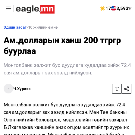
17
3,593₮
Эдийн засаг
•
10 жилийн өмнө
Ам.долларын ханш 200 төгрөгөөр
буурлаа
Монголбанк ээлжит бус дуудлага худалдаа хийж 72.4
сая ам.долларыг зах зээлд нийлүүлсэн.
Ч.Хүрлээ
Монголбанк ээлжит бус дуудлага худалдаа хийж 72.4
сая ам.долларыг зах зээлд нийлүүлсэн. Мөн Төв банкны
Олон нийтийн боловсрол, мэдээллийн төвийн захирал
Б.Лхагважав ханшийн энэхүү огцом өсөлтийг түр зуурынх
хэмээн мэдэгдэж, Монголбанк шаардлагатай бүхий л