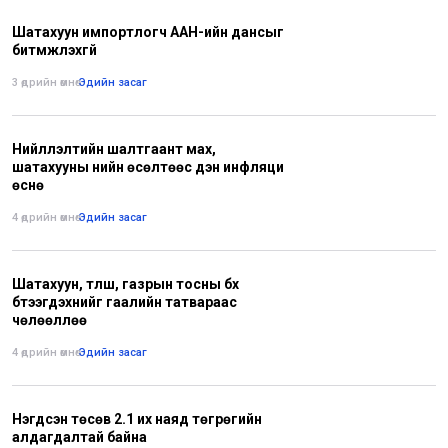
Шатахуун импортлогч ААН-ийн дансыг
битүүмжлэхгүй
3 өдрийн өмнө
•
Эдийн засаг
Нийлүүлэлтийн шалтгаант мах,
шатахууны үнийн өсөлтөөс үүдэн инфляци
өснө
4 өдрийн өмнө
•
Эдийн засаг
Шатахуун, түлш, газрын тосны бүх
бүтээгдэхүүнийг гаалийн татвараас
чөлөөллөө
4 өдрийн өмнө
•
Эдийн засаг
Нэгдсэн төсөв 2.1 их наяд төгрөгийн
алдагдалтай байна