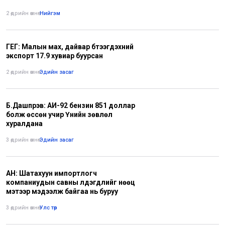
2 өдрийн өмнө
•
Нийгэм
ГЕГ: Малын мах, дайвар бүтээгдэхүүний
экспорт 17.9 хувиар буурсан
2 өдрийн өмнө
•
Эдийн засаг
Б.Дашпүрэв: АИ-92 бензин 851 доллар
болж өссөн учир Үнийн зөвлөл
хуралдана
3 өдрийн өмнө
•
Эдийн засаг
АН: Шатахуун импортлогч
компаниудын савны үлдэгдлийг нөөц
мэтээр мэдээлж байгаа нь буруу
3 өдрийн өмнө
•
Улс төр