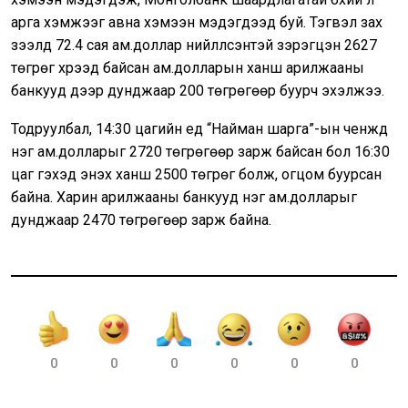
арга хэмжээг авна хэмээн мэдэгдээд буй. Тэгвэл зах
зээлд 72.4 сая ам.доллар нийлүүлсэнтэй зэрэгцэн 2627
төгрөг хүрээд байсан ам.долларын ханш арилжааны
банкууд дээр дунджаар 200 төгрөгөөр буурч эхэлжээ.
Тодруулбал, 14:30 цагийн үед “Найман шарга”-ын ченжүүд
нэг ам.долларыг 2720 төгрөгөөр зарж байсан бол 16:30
цаг гэхэд энэхүү ханш 2500 төгрөг болж, огцом буурсан
байна. Харин арилжааны банкууд нэг ам.долларыг
дунджаар 2470 төгрөгөөр зарж байна.
0
0
0
0
0
0