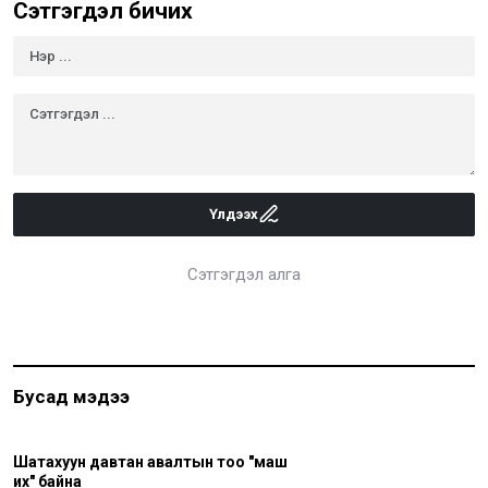
Сэтгэгдэл бичих
Үлдээх
Сэтгэгдэл алга
Бусад мэдээ
Шатахуун давтан авалтын тоо "маш
их" байна