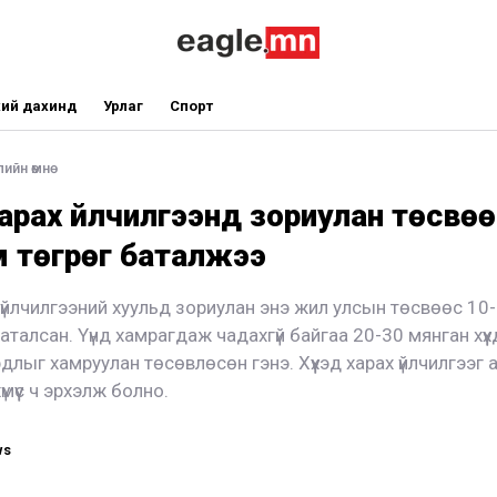
ий дахинд
Урлаг
Спорт
ийн өмнө
 харах үйлчилгээнд зориулан төсвөө
 төгрөг баталжээ
х үйлчилгээний хуульд зориулан энэ жил улсын төсвөөс 10
аталсан. Үүнд хамрагдаж чадахгүй байгаа 20-30 мянган хүү
длыг хамруулан төсөвлөсөн гэнэ. Хүүхэд харах үйлчилгээг 
үмүүс ч эрхэлж болно.
ws