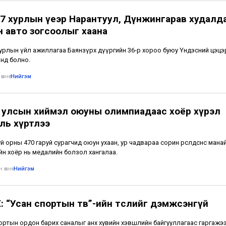
7 хурлын үеэр Нарантуул, Дүнжингарав худалд
н авто зогсоолыг хаана
урлын үйл ажиллагаа Баянзүрх дүүргийн 36-р хороо буюу Үндэсний цэцэ
нд болно.
өмнө
•
Нийгэм
 улсын хиймэл оюуны олимпиадаас хоёр хүрэл
ль хүртлээ
й орны 470 гаруй сурагчид оюун ухаан, ур чадвараа сорин өрсөлдсөнөөс манай
йн хоёр нь медалийн болзол хангалаа.
 өмнө
•
Нийгэм
: “Усан спортын төв”-ийн төслийг дэмжсэнгүй
ортын ордон барих саналыг анх хувийн хэвшлийн байгууллагаас гаргажээ