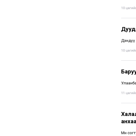
10 цагийн
Дууд
Дэндүү 
10 цагийн
Бару
Улаанба
11 цагийн
Хала
анха
Мөн сог