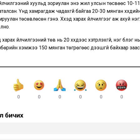
х үйлчилгээний хуульд зориулан энэ жил улсын төсвөөс 10-1
аталсан. Үүнд хамрагдаж чадахгүй байгаа 20-30 мянган хүүхдий
уулан төсөвлөсөн гэнэ. Хүүхэд харах үйлчилгээг аж ахуй нэгж,
лно.
д харах үйлчилгээний төв нь 20 хүүхдээс хэтрүүлэхгүй, нэг бүлэг н
төлбөрийн хэмжээ 150 мянган төгрөгөөс дээшгүй байхаар заас
0
0
0
0
0
0
л бичих