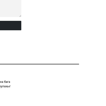
на бага
уулахыг