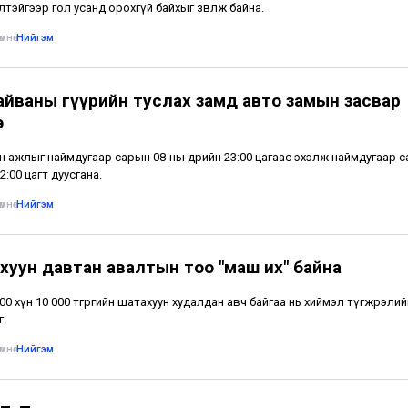
лтэйгээр гол усанд орохгүй байхыг зөвлөж байна.
мнө
•
Нийгэм
айваны гүүрийн туслах замд авто замын засвар
э
н ажлыг наймдугаар сарын 08-ны өдрийн 23:00 цагаас эхэлж наймдугаар 
2:00 цагт дуусгана.
мнө
•
Нийгэм
хуун давтан авалтын тоо "маш их" байна
500 хүн 10 000 төгрөгийн шатахуун худалдан авч байгаа нь хиймэл түгжрэлий
г.
мнө
•
Нийгэм