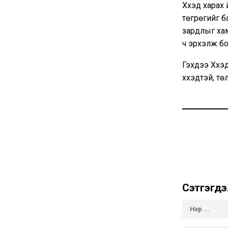
Хүүхэд хара
төгрөгийг б
зардлыг хамр
ч эрхэлж бо
Гэхдээ Хүүхэ
хүүхэдтэй, 
Сэтгэгдэ