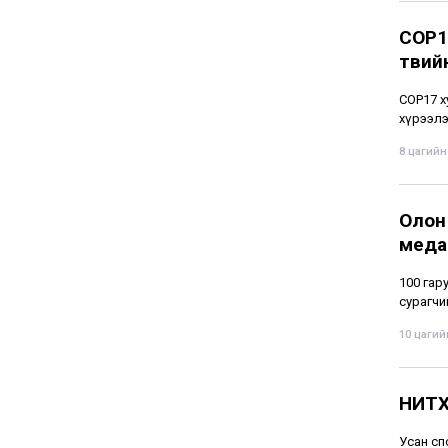
COP1
төвий
СОР17 х
хүрээлэ
8 цагийн 
Олон
меда
100 гару
сурагчи
10 цагийн
НИТХ
Усан сп