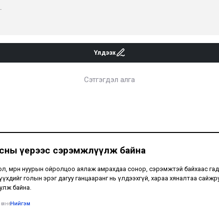
Үлдээх
Сэтгэгдэл алга
усны үерээс сэрэмжлүүлж байна
ол, мөрөн нуурын ойролцоо аялаж амрахдаа сонор, сэрэмжтэй байхаас гад
үүхдийг голын эрэг дагуу ганцааранг нь үлдээхгүй, хараа хяналтаа сайжр
улж байна.
өмнө
•
Нийгэм