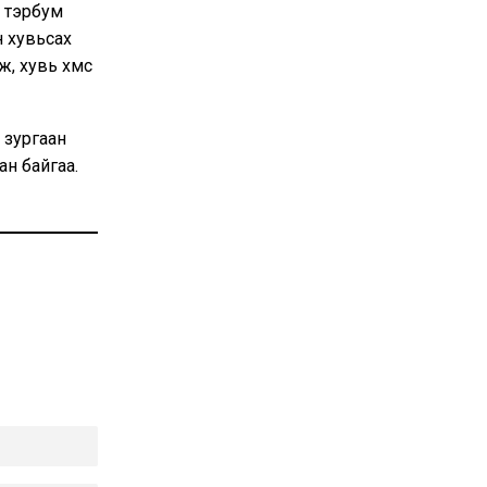
1 тэрбум
н хувьсах
 хувь хүмүүс
ь зургаан
ан байгаа.