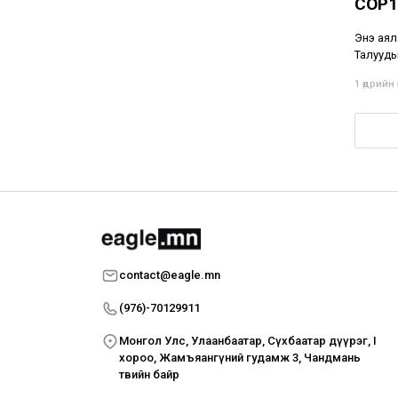
COP1
Энэ аял
Талууды
1 өдрийн ө
contact@eagle.mn
(976)-70129911
Монгол Улс, Улаанбаатар, Сүхбаатар дүүрэг, I
хороо, Жамъяангүний гудамж 3, Чандмань
төвийн байр