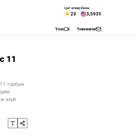
Цаг агаар
Ханш
23
3,593₮
Үзэх
Товхимол
с 11
-11 тэрбум
хдийн
аж ахуй