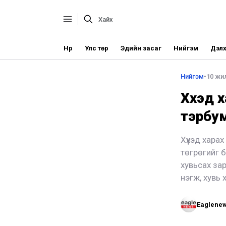
Нүүр
Улс төр
Эдийн засаг
Нийгэм
Дэлх
Нийгэм
•
10 жил
Хүүхэд
тэрбум
Хүүхэд хара
төгрөгийг б
хувьсах зар
нэгж, хувь х
Eaglene