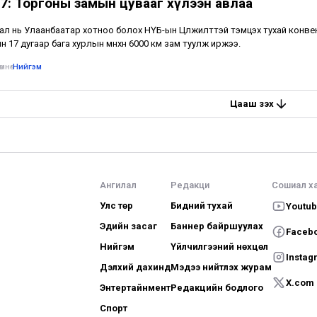
7: Торгоны замын цувааг хүлээн авлаа
ал нь Улаанбаатар хотноо болох НҮБ-ын Цөлжилттэй тэмцэх тухай конв
н 17 дугаар бага хурлын өмнөхөн 6000 км зам туулж иржээ.
мнө
•
Нийгэм
Цааш үзэх
Ангилал
Редакци
Сошиал х
Улс төр
Бидний тухай
Youtu
Эдийн засаг
Баннер байршуулах
Faceb
Нийгэм
Үйлчилгээний нөхцөл
Instag
Дэлхий дахинд
Мэдээ нийтлэх журам
X.com
Энтертайнмент
Редакцийн бодлого
Спорт