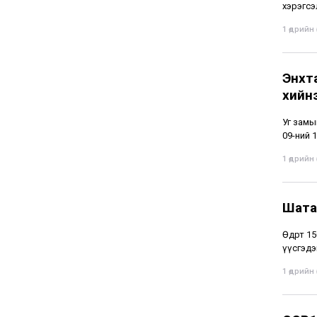
хэрэгсэ
1 өдрийн ө
Энхт
хийн
Уг замы
09-ний 1
1 өдрийн ө
Шата
Өдөрт 1
үүсгэдэ
1 өдрийн ө