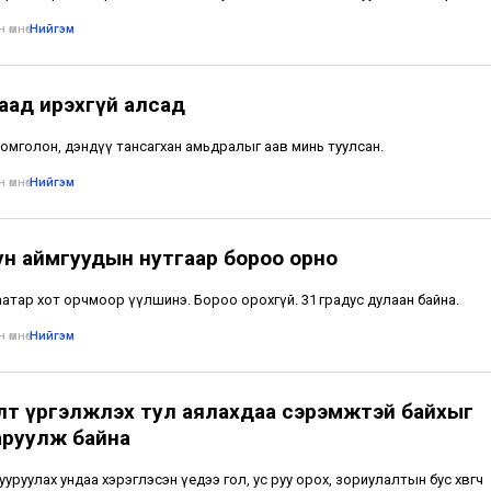
 өмнө
•
Нийгэм
аад ирэхгүй алсад
омголон, дэндүү тансагхан амьдралыг аав минь туулсан.
 өмнө
•
Нийгэм
ун аймгуудын нутгаар бороо орно
атар хот орчмоор үүлшинэ. Бороо орохгүй. 31 градус дулаан байна.
 өмнө
•
Нийгэм
лт үргэлжлэх тул аялахдаа сэрэмжтэй байхыг
аруулж байна
тууруулах ундаа хэрэглэсэн үедээ гол, ус руу орох, зориулалтын бус хөвөгч