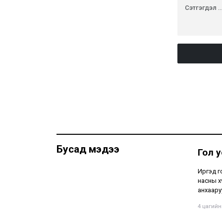
Бусад мэдээ
Гол 
Иргэд г
насны х
анхаару
4 цагийн 