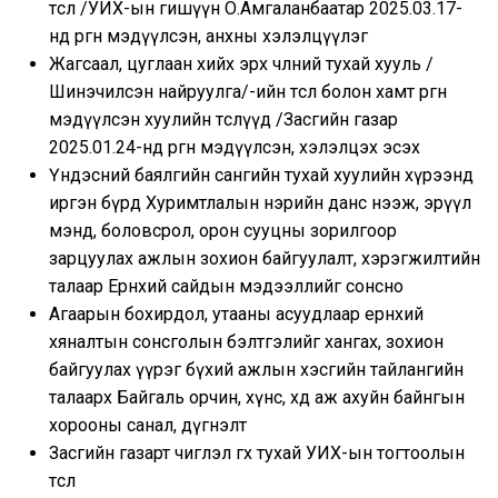
төсөл /УИХ-ын гишүүн О.Амгаланбаатар 2025.03.17-
нд өргөн мэдүүлсэн, анхны хэлэлцүүлэг
Жагсаал, цуглаан хийх эрх чөлөөний тухай хууль /
Шинэчилсэн найруулга/-ийн төсөл болон хамт өргөн
мэдүүлсэн хуулийн төслүүд /Засгийн газар
2025.01.24-нд өргөн мэдүүлсэн, хэлэлцэх эсэх
Үндэсний баялгийн сангийн тухай хуулийн хүрээнд
иргэн бүрд Хуримтлалын нэрийн данс нээж, эрүүл
мэнд, боловсрол, орон сууцны зорилгоор
зарцуулах ажлын зохион байгуулалт, хэрэгжилтийн
талаар Ерөнхий сайдын мэдээллийг сонсно
Агаарын бохирдол, утааны асуудлаар ерөнхий
хяналтын сонсголын бэлтгэлийг хангах, зохион
байгуулах үүрэг бүхий ажлын хэсгийн тайлангийн
талаарх Байгаль орчин, хүнс, хөдөө аж ахуйн байнгын
хорооны санал, дүгнэлт
Засгийн газарт чиглэл өгөх тухай УИХ-ын тогтоолын
төсөл