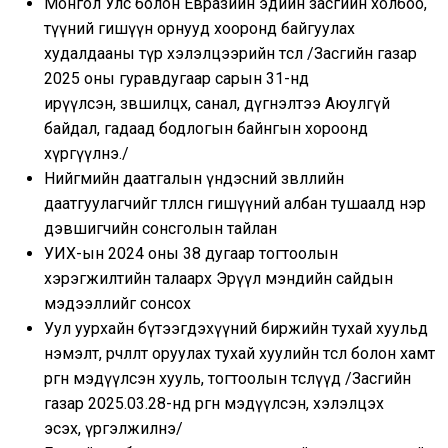
Монгол Улс болон Евразийн эдийн засгийн холбоо,
түүний гишүүн орнууд хооронд байгуулах
худалдааны түр хэлэлцээрийн төсөл /Засгийн газар
2025 оны гуравдугаар сарын 31-нд
ирүүлсэн, зөвшилцөх, санал, дүгнэлтээ Аюулгүй
байдал, гадаад бодлогын байнгын хороонд
хүргүүлнэ./
Нийгмийн даатгалын үндэсний зөвлөлийн
даатгуулагчийг төлөөлсөн гишүүний албан тушаалд нэр
дэвшигчийн сонсголын тайлан
УИХ-ын 2024 оны 38 дугаар тогтоолын
хэрэгжилтийн талаарх Эрүүл мэндийн сайдын
мэдээллийг сонсох
Уул уурхайн бүтээгдэхүүний биржийн тухай хуульд
нэмэлт, өөрчлөлт оруулах тухай хуулийн төсөл болон хамт
өргөн мэдүүлсэн хууль, тогтоолын төслүүд /Засгийн
газар 2025.03.28-нд өргөн мэдүүлсэн, хэлэлцэх
эсэх, үргэлжилнэ/