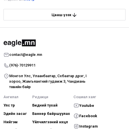
Цааш үзэх
contact@eagle.mn
(976)-70129911
Монгол Улс, Улаанбаатар, Сүхбаатар дүүрэг, I
хороо, Жамъяангүний гудамж 3, Чандмань
төвийн байр
Ангилал
Редакци
Сошиал хаяг
Улс төр
Бидний тухай
Youtube
Эдийн засаг
Баннер байршуулах
Facebook
Нийгэм
Үйлчилгээний нөхцөл
Instagram