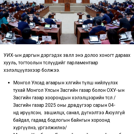
УИХ-ын даргын дэргэдэх зөвлөл энэ долоо хоногт дараах
хууль, тогтоолын төслүүдийг парламентаар
хэлэлцүүлэхээр болжээ.
Монгол Улсад агаарын хөлгийн түлш нийлүүлэх
тухай Монгол Улсын Засгийн газар болон ОХУ-ын
Засгийн газар хоорондын хэлэлцээрийн төсөл /
Засгийн газар 2025 оны дөрөвдүгээр сарын 04-
нд ирүүлсэн, зөвшилцөх, санал, дүгнэлтээ Аюулгүй
байдал, гадаад бодлогын байнгын хороонд
хүргүүлнэ, үргэлжилнэ/