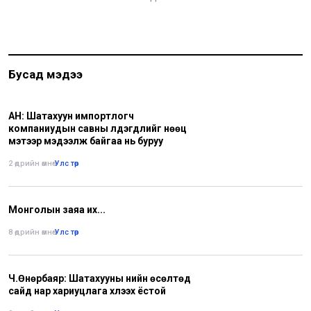
Бусад мэдээ
АН: Шатахуун импортлогч
компаниудын савны үлдэгдлийг нөөц
мэтээр мэдээлж байгаа нь буруу
2 өдрийн өмнө
•
Улс төр
Монголын заяа их...
8 өдрийн өмнө
•
Улс төр
Ч.Өнөрбаяр: Шатахууны үнийн өсөлтөд
сайд нар хариуцлага хүлээх ёстой