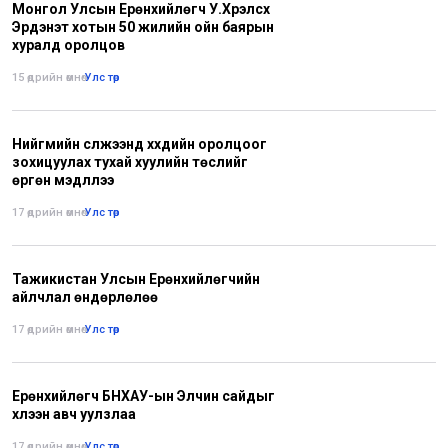
Монгол Улсын Ерөнхийлөгч У.Хүрэлсүх
Эрдэнэт хотын 50 жилийн ойн баярын
хуралд оролцов
15 өдрийн өмнө
•
Улс төр
Нийгмийн сүлжээнд хүүхдийн оролцоог
зохицуулах тухай хуулийн төслийг
өргөн мэдүүллээ
17 өдрийн өмнө
•
Улс төр
Тажикистан Улсын Ерөнхийлөгчийн
айлчлал өндөрлөлөө
17 өдрийн өмнө
•
Улс төр
Ерөнхийлөгч БНХАУ-ын Элчин сайдыг
хүлээн авч уулзлаа
17 өдрийн өмнө
•
Улс төр