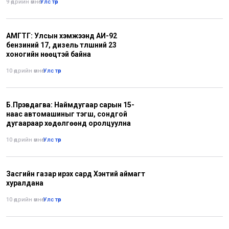
9 өдрийн өмнө
•
Улс төр
АМГТГ: Улсын хэмжээнд АИ-92
бензиний 17, дизель түлшний 23
хоногийн нөөцтэй байна
10 өдрийн өмнө
•
Улс төр
Б.Пүрэвдагва: Наймдугаар сарын 15-
наас автомашиныг тэгш, сондгой
дугаараар хөдөлгөөнд оролцуулна
10 өдрийн өмнө
•
Улс төр
Засгийн газар ирэх сард Хэнтий аймагт
хуралдана
10 өдрийн өмнө
•
Улс төр