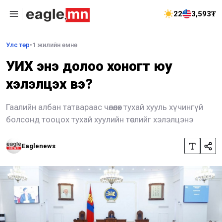
22
3,593₮
Улс төр
•
1 жилийн өмнө
УИХ энэ долоо хоногт юу
хэлэлцэх вэ?
Гаалийн албан татвараас чөлөөлөх тухай хууль хүчингүй
болсонд тооцох тухай хуулийн төслийг хэлэлцэнэ
Eaglenews