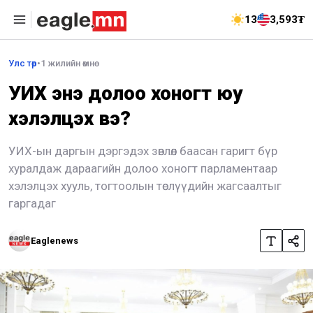
13
3,593₮
Улс төр
•
1 жилийн өмнө
УИХ энэ долоо хоногт юу
хэлэлцэх вэ?
УИХ-ын даргын дэргэдэх зөвлөл баасан гаригт бүр
хуралдаж дараагийн долоо хоногт парламентаар
хэлэлцэх хууль, тогтоолын төслүүдийн жагсаалтыг
гаргадаг
Eaglenews