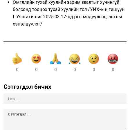
Өмгөөллийн тухай хуулийн зарим заалтыг хүчингүй
болсонд тооцох тухай хуулийн төсөл /УИХ-ын гишүүн
Г.Уянгахишиг 2025.03.17-нд өргөн мэдүүлсэн, анхны
хэлэлцүүлэг/
0
0
0
0
0
0
Сэтгэгдэл бичих