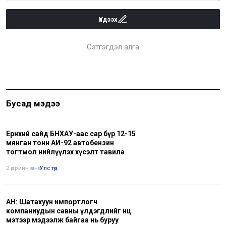
Үлдээх
Сэтгэгдэл алга
Бусад мэдээ
Ерөнхий сайд БНХАУ-аас сар бүр 12-15
мянган тонн АИ-92 автобензин
тогтмол нийлүүлэх хүсэлт тавила
2 өдрийн өмнө
•
Улс төр
АН: Шатахуун импортлогч
компаниудын савны үлдэгдлийг нөөц
мэтээр мэдээлж байгаа нь буруу