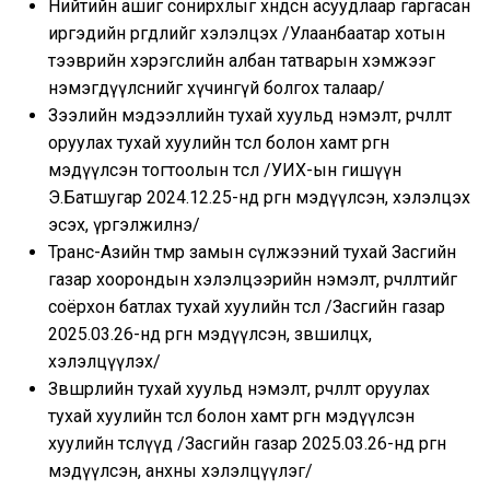
Нийтийн ашиг сонирхлыг хөндсөн асуудлаар гаргасан
иргэдийн өргөдлийг хэлэлцэх /Улаанбаатар хотын
тээврийн хэрэгслийн албан татварын хэмжээг
нэмэгдүүлснийг хүчингүй болгох талаар/
Зээлийн мэдээллийн тухай хуульд нэмэлт, өөрчлөлт
оруулах тухай хуулийн төсөл болон хамт өргөн
мэдүүлсэн тогтоолын төсөл /УИХ-ын гишүүн
Э.Батшугар 2024.12.25-нд өргөн мэдүүлсэн, хэлэлцэх
эсэх, үргэлжилнэ/
Транс-Азийн төмөр замын сүлжээний тухай Засгийн
газар хоорондын хэлэлцээрийн нэмэлт, өөрчлөлтийг
соёрхон батлах тухай хуулийн төсөл /Засгийн газар
2025.03.26-нд өргөн мэдүүлсэн, зөвшилцөх,
хэлэлцүүлэх/
Зөвшөөрлийн тухай хуульд нэмэлт, өөрчлөлт оруулах
тухай хуулийн төсөл болон хамт өргөн мэдүүлсэн
хуулийн төслүүд /Засгийн газар 2025.03.26-нд өргөн
мэдүүлсэн, анхны хэлэлцүүлэг/