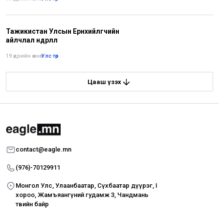
Тажикистан Улсын Ерөнхийлөгчийн
айлчлал өндөрлөлөө
19 өдрийн өмнө
•
Улс төр
Цааш үзэх
contact@eagle.mn
(976)-70129911
Монгол Улс, Улаанбаатар, Сүхбаатар дүүрэг, I
хороо, Жамъяангүний гудамж 3, Чандмань
төвийн байр