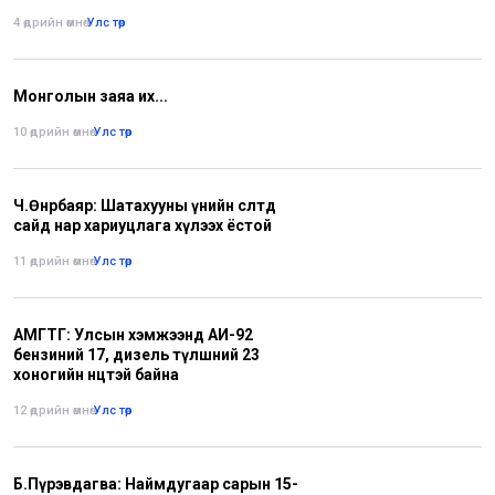
4 өдрийн өмнө
•
Улс төр
Монголын заяа их...
10 өдрийн өмнө
•
Улс төр
Ч.Өнөрбаяр: Шатахууны үнийн өсөлтөд
сайд нар хариуцлага хүлээх ёстой
11 өдрийн өмнө
•
Улс төр
АМГТГ: Улсын хэмжээнд АИ-92
бензиний 17, дизель түлшний 23
хоногийн нөөцтэй байна
12 өдрийн өмнө
•
Улс төр
Б.Пүрэвдагва: Наймдугаар сарын 15-