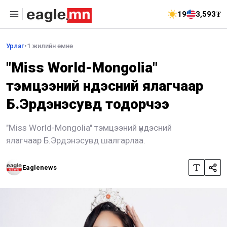
19
3,593₮
Урлаг
•
1 жилийн өмнө
"Miss World-Mongolia"
тэмцээний үндэсний ялагчаар
Б.Эрдэнэсувд тодорчээ
"Miss World-Mongolia" тэмцээний үндэсний
ялагчаар Б.Эрдэнэсувд шалгарлаа.
Eaglenews