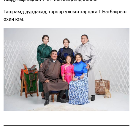
Ташрамд дурдахад, тэрээр улсын харцага Г.Батбаярын
охин юм.