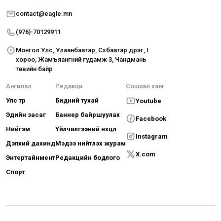
contact@eagle.mn
(976)-70129911
Монгол Улс, Улаанбаатар, Сүхбаатар дүүрэг, I
хороо, Жамъяангүний гудамж 3, Чандмань
төвийн байр
Ангилал
Редакци
Сошиал хаяг
Улс төр
Бидний тухай
Youtube
Эдийн засаг
Баннер байршуулах
Facebook
Нийгэм
Үйлчилгээний нөхцөл
Instagram
Дэлхий дахинд
Мэдээ нийтлэх журам
X.com
Энтертайнмент
Редакцийн бодлого
Спорт