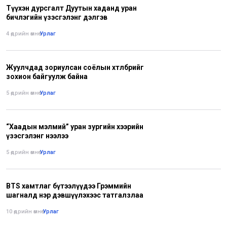
Түүхэн дурсгалт Дуутын хаданд уран
бичлэгийн үзэсгэлэнг дэлгэв
4 өдрийн өмнө
•
Урлаг
Жуулчдад зориулсан соёлын хөтөлбөрийг
зохион байгуулж байна
5 өдрийн өмнө
•
Урлаг
“Хаадын мэлмий” уран зургийн хээрийн
үзэсгэлэнг нээлээ
5 өдрийн өмнө
•
Урлаг
BTS хамтлаг бүтээлүүдээ Грэммийн
шагналд нэр дэвшүүлэхээс татгалзлаа
10 өдрийн өмнө
•
Урлаг