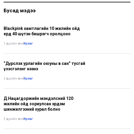
Бусад мэдээ
Blackpink хамтлагийн 10 жилийн ойд
ердөө 40 шүтэн бишрэгч оролцоно
1 өдрийн өмнө
•
Урлаг
“Дүрслэх урлагийн оюуны өв сан” тусгай
үзэсгэлэнг нээнэ
3 өдрийн өмнө
•
Урлаг
Д.Нацагдоржийн мэндэлсний 120
жилийн ойд зориулсан эрдэм
шинжилгээний хурал болно
3 өдрийн өмнө
•
Урлаг