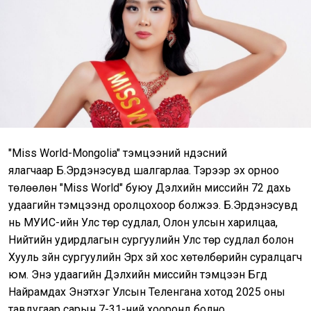
"Miss World-Mongolia" тэмцээний үндэсний
ялагчаар Б.Эрдэнэсувд шалгарлаа. Тэрээр эх орноо
төлөөлөн "Miss World" буюу Дэлхийн миссийн 72 дахь
удаагийн тэмцээнд оролцохоор болжээ. Б.Эрдэнэсувд
нь МУИС-ийн Улс төр судлал, Олон улсын харилцаа,
Нийтийн удирдлагын сургуулийн Улс төр судлал болон
Хууль зүйн сургуулийн Эрх зүй хос хөтөлбөрийн суралцагч
юм. Энэ удаагийн Дэлхийн миссийн тэмцээн Бүгд
Найрамдах Энэтхэг Улсын Теленгана хотод 2025 оны
тавдугаар сарын 7-31-ний хооронд болно.