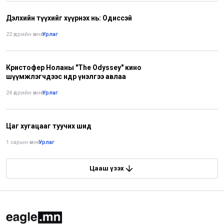
Дэлхийн түүхийг хүүрнэх нь: Одиссэй
22 өдрийн өмнө
•
Урлаг
Кристофер Ноланы "The Odyssey" кино
шүүмжлэгчдээс өндөр үнэлгээ авлаа
24 өдрийн өмнө
•
Урлаг
Цаг хугацааг туучих шид
1 сарын өмнө
•
Урлаг
Цааш үзэх