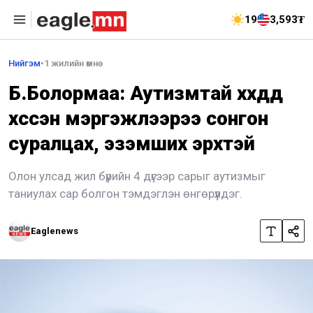
19
3,593₮
Нийгэм
•
1 жилийн өмнө
Б.Болормаа: Аутизмтай хүүхдүүд
хүссэн мэргэжлээрээ сонгон
суралцах, эзэмших эрхтэй
Олон улсад жил бүрийн 4 дүгээр сарыг аутизмыг
таниулах сар болгон тэмдэглэн өнгөрүүлдэг.
Eaglenews