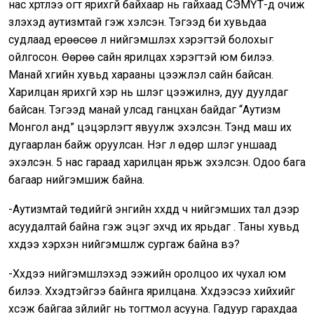
нас хүртлээ огт ярихгүй байхаар нь гайхаад СЭМҮТ-д очиж
үзүүлэхэд аутизмтай гэж хэлсэн. Тэгээд би хувьдаа
судлаад ерөөсөө л нийгэмшүүлэх хэрэгтэй болохыг
ойлгосон. Өөрөө сайн ярилцах хэрэгтэй юм билээ.
Манай хүүгийн хувьд харааны цээжлэл сайн байсан.
Харилцан ярихгүй хэр нь шүлэг цээжилнэ, дуу дуулдаг
байсан. Тэгээд манай улсад ганцхан байдаг “Аутизм
Монгол анд” цэцэрлэгт явуулж эхэлсэн. Тэнд маш их
дугаарлан байж оруулсан. Нэг л өдөр шүлэг уншаад
эхэлсэн. 5 нас гараад харилцан ярьж эхэлсэн. Одоо бага
багаар нийгэмшиж байна.
-Аутизмтай төдийгүй энгийн хүүхдүүд ч нийгэмших тал дээр
асуудалтай байна гэж эцэг эхчүүд их ярьдаг . Таны хувьд
хүүхдээ хэрхэн нийгэмшүүлж сургаж байна вэ?
-Хүүхдээ нийгэмшүүлэхэд ээжийн оролцоо их чухал юм
билээ. Хүүхэдтэйгээ байнга ярилцана. Хүүхдээсээ хийхийг
хүсэж байгаа зүйлийг нь тогтмол асууна. Гадуур гарахдаа