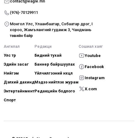
contact@eagle.mn
(976)-70129911
Монгол Улс, Улаанбаатар, Сүхбаатар дүүрэг, I
хороо, Жамъяангүний гудамж 3, Чандмань
төвийн байр
Ангилал
Редакци
Сошиал хаяг
Улс төр
Бидний тухай
Youtube
Эдийн засаг
Баннер байршуулах
Facebook
Нийгэм
Үйлчилгээний нөхцөл
Instagram
Дэлхий дахинд
Мэдээ нийтлэх журам
X.com
Энтертайнмент
Редакцийн бодлого
Спорт