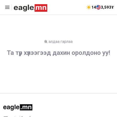
14
3,593₮
Өө, алдаа гарлаа
Та түр хүлээгээд дахин оролдоно уу!