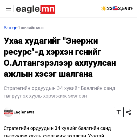
23
3,593₮
Улс төр
•
1 жилийн өмнө
Ухаа худагийг "Энержи
ресурс"-д хэрхэн өгснийг
О.Алтангэрэлээр ахлуулсан
ажлын хэсэг шалгана
Стратегийн ордуудын 34 хувийг Баялгийн санд
төвлөрүүлэх хууль хэрэгжиж эхэлсэн
Eaglenews
Стратегийн ордуудын 34 хувийг баялгийн санд
төвлөрүүлэх хууль хэрэгжиж эхэлсэн. Үүнтэй