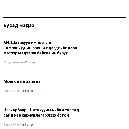
Бусад мэдээ
АН: Шатахуун импортлогч
компаниудын савны үлдэгдлийг нөөц
мэтээр мэдээлж байгаа нь буруу
21 цагийн өмнө
•
Улс төр
Монголын заяа их...
7 өдрийн өмнө
•
Улс төр
Ч.Өнөрбаяр: Шатахууны үнийн өсөлтөд
сайд нар хариуцлага хүлээх ёстой
8 өдрийн өмнө
•
Улс төр