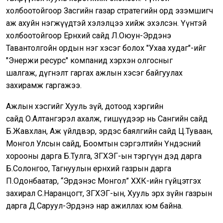
холбоотойгоор Засгийн газар стратегийн орд эзэмшигч
аж ахуйн нэгжүүдтэй хэлэлцээ хийж эхэлсэн. Үүнтэй
холбоотойгоор Ерөнхий сайд Л.Оюун-Эрдэнэ
Тавантолгойн ордын нэг хэсэг болох "Ухаа худаг"-ийг
"Энержи ресурс" компанид хэрхэн олгосныг
шалгаж, дүгнэлт гаргах ажлын хэсэг байгуулах
захирамж гаргажээ.
Ажлын хэсгийг Хууль зүй, дотоод хэргийн
сайд О.Алтангэрэл ахалж, гишүүдээр нь Сангийн сайд
Б.Жавхлан, Аж үйлдвэр, эрдэс баялгийн сайд Ц.Туваан,
Монгол Улсын сайд, Боомтын сэргэлтийн Үндэсний
хорооны дарга Б.Тулга, ЗГХЭГ-ын тэргүүн дэд дарга
Б.Солонгоо, Тагнуулын ерөнхий газрын дарга
П.Одонбаатар, “Эрдэнэс Монгол” ХХК-ийн гүйцэтгэх
захирал С.Наранцогт, ЗГХЭГ-ын, Хууль эрх зүйн газрын
дарга Д.Саруул-Эрдэнэ нар ажиллах юм байна.