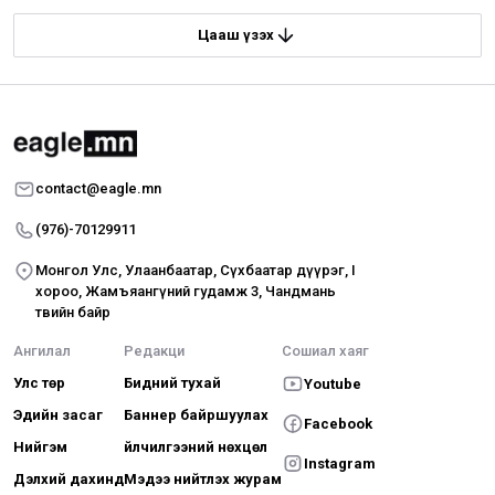
Цааш үзэх
contact@eagle.mn
(976)-70129911
Монгол Улс, Улаанбаатар, Сүхбаатар дүүрэг, I
хороо, Жамъяангүний гудамж 3, Чандмань
төвийн байр
Ангилал
Редакци
Сошиал хаяг
Улс төр
Бидний тухай
Youtube
Эдийн засаг
Баннер байршуулах
Facebook
Нийгэм
Үйлчилгээний нөхцөл
Instagram
Дэлхий дахинд
Мэдээ нийтлэх журам