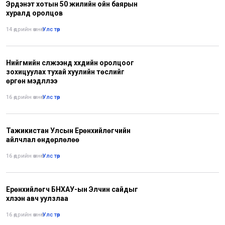
Эрдэнэт хотын 50 жилийн ойн баярын
хуралд оролцов
14 өдрийн өмнө
•
Улс төр
Нийгмийн сүлжээнд хүүхдийн оролцоог
зохицуулах тухай хуулийн төслийг
өргөн мэдүүллээ
16 өдрийн өмнө
•
Улс төр
Тажикистан Улсын Ерөнхийлөгчийн
айлчлал өндөрлөлөө
16 өдрийн өмнө
•
Улс төр
Ерөнхийлөгч БНХАУ-ын Элчин сайдыг
хүлээн авч уулзлаа
16 өдрийн өмнө
•
Улс төр