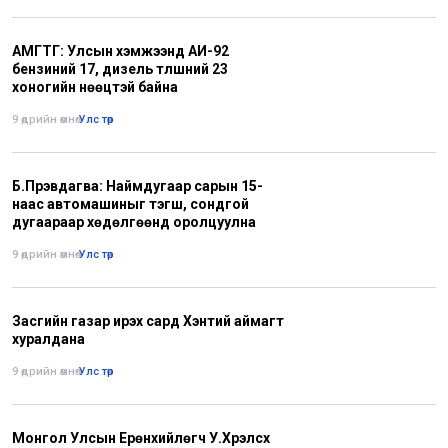
АМГТГ: Улсын хэмжээнд АИ-92
бензиний 17, дизель түлшний 23
хоногийн нөөцтэй байна
9 өдрийн өмнө
•
Улс төр
Б.Пүрэвдагва: Наймдугаар сарын 15-
наас автомашиныг тэгш, сондгой
дугаараар хөдөлгөөнд оролцуулна
9 өдрийн өмнө
•
Улс төр
Засгийн газар ирэх сард Хэнтий аймагт
хуралдана
9 өдрийн өмнө
•
Улс төр
Монгол Улсын Ерөнхийлөгч У.Хүрэлсүх