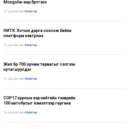
Mongolia-аар бүртгэнэ
13 цагийн өмнө
•
Нийгэм
НИТХ: Хотын дарга сонсож байна
платформ нэвтрүүлнэ
13 цагийн өмнө
•
Нийгэм
Жил бүр 700 орчим тарвагыг сэлгээн
нутагшуулдаг
14 цагийн өмнө
•
Нийгэм
СОР17 хурлын үеэр нийтийн тээврийн
100 автобусыг нэмэлтээр гаргана
16 цагийн өмнө
•
Нийгэм