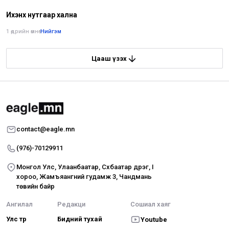
Ихэнх нутгаар хална
1 өдрийн өмнө
•
Нийгэм
Цааш үзэх
contact@eagle.mn
(976)-70129911
Монгол Улс, Улаанбаатар, Сүхбаатар дүүрэг, I
хороо, Жамъяангүний гудамж 3, Чандмань
төвийн байр
Ангилал
Редакци
Сошиал хаяг
Улс төр
Бидний тухай
Youtube