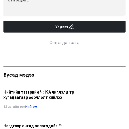
Үлдээх
Сэтгэгдэл алга
Бусад мэдээ
Нийтийн тээврийн Ч:19А чиглэлд түр
хугацаагаар өөрчлөлт хийлээ
12 цагийн өмнө
•
Нийгэм
Нэгдүгээр ангид элсэгчдийг E-