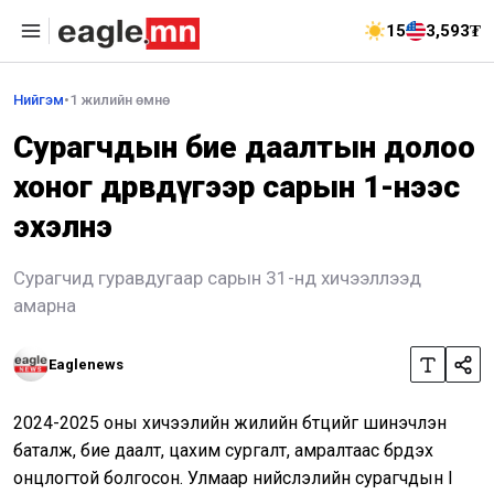
15
3,593₮
Нийгэм
•
1 жилийн өмнө
Сурагчдын бие даалтын долоо
хоног дөрөвдүгээр сарын 1-нээс
эхэлнэ
Сурагчид гуравдугаар сарын 31-нд хичээллээд
амарна
Eaglenews
2024-2025 оны хичээлийн жилийн бүтцийг шинэчлэн
баталж, бие даалт, цахим сургалт, амралтаас бүрдэх
онцлогтой болгосон. Улмаар нийслэлийн сурагчдын I