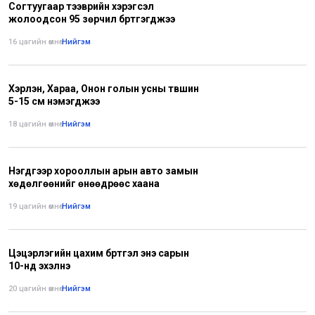
Согтуугаар тээврийн хэрэгсэл
жолоодсон 95 зөрчил бүртгэгджээ
16 цагийн өмнө
•
Нийгэм
Хэрлэн, Хараа, Онон голын усны түвшин
5-15 см нэмэгджээ
18 цагийн өмнө
•
Нийгэм
Нэгдүгээр хорооллын арын авто замын
хөдөлгөөнийг өнөөдрөөс хаана
19 цагийн өмнө
•
Нийгэм
Цэцэрлэгийн цахим бүртгэл энэ сарын
10-нд эхэлнэ
20 цагийн өмнө
•
Нийгэм