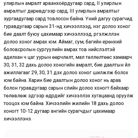
улирлын амралт арванхоёрдугаар сард, II улирлын
амралтыг дөрөвдүгээр сард, III улирлын амралтыг
зургаадугаар сард товлосон байна. Үүний дагуу сурагчид
гуравдугаар сарын 31-нд хичээллээд, нэг долоо хоног
бие даалт буюу цахимаар хичээллээд, үргэлжлүүлэн
долоо хоног амрах юм. Аймаг, сум, багийн ерөнхий
боловсролын сургуулийн амрах тов нийслэлтэй
адилхан ч цаг уурын өөрчлөлт, мал төллөлтөөс хамаарч
30, 31, 32 дахь долоо хоногийн амралт, бие даалтын үйл
ажиллагааг 29, 30, 31 дэх долоо хоног шилжүүлж болох
юм байна. Харин бие даалтын долоо хоног нь арав
болон гуравдугаар сарын сүүлийн долоо хоногт байхаар
төлөвлөж эдгээр өдрүүдийг хичээллэх хугацаанд оруулж
тооцох юм байна. Хичээлийн жилийн 18 дахь долоо
хоногт 10-12 дугаар ангийн сурагчдыг цахимаар
хичээллэнэ.