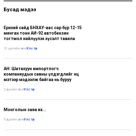
Бусад мэдээ
Ерөнхий сайд БНХАУ-аас сар бүр 12-15
мянган тонн АИ-92 автобензин
тогтмол нийлүүлэх хүсэлт тавила
13 цагийн өмнө
•
Улс төр
АН: Шатахуун импортлогч
компаниудын савны үлдэгдлийг нөөц
мэтээр мэдээлж байгаа нь буруу
2 өдрийн өмнө
•
Улс төр
Монголын заяа их...
9 өдрийн өмнө
•
Улс төр