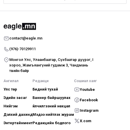
contact@eagle.mn
(976)-70129911
Монгол Улс, Улаанбаатар, Сүхбаатар дүүрэг, I
хороо, Жамъяангүний гудамж 3, Чандмань
төвийн байр
Ангилал
Редакци
Сошиал хаяг
Улс төр
Бидний тухай
Youtube
Эдийн засаг
Баннер байршуулах
Facebook
Нийгэм
Үйлчилгээний нөхцөл
Instagram
Дэлхий дахинд
Мэдээ нийтлэх журам
X.com
Энтертайнмент
Редакцийн бодлого