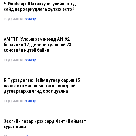
Ч.Өнөрбаяр: Шатахууны үнийн өсөлтөд
сайд нар хариуцлага хүлээх ёстой
10 өдрийн өмнө
•
Улс төр
АМГТГ: Улсын хэмжээнд АИ-92
бензиний 17, дизель түлшний 23
хоногийн нөөцтэй байна
11 өдрийн өмнө
•
Улс төр
Б.Пүрэвдагва: Наймдугаар сарын 15-
наас автомашиныг тэгш, сондгой
дугаараар хөдөлгөөнд оролцуулна
11 өдрийн өмнө
•
Улс төр
Засгийн газар ирэх сард Хэнтий аймагт
хуралдана