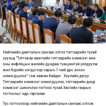
Нийгмийн даатгалын сангаас олгох тэтгэврийн тухай
хуульд “Тэтгэвэр авагчийн тэтгэврийн хэмжээг өмнөх
оны инфляцын жилийн дундаж түвшинтэй уялдуулж
жил бүрийн нэгдүгээр сарын 1-ний өдрөөс эхлэн
нэмэгдүүлнэ” гэж заасан байдаг. Хуулийн дагуу
Тэтгэврийн хэмжээг нэмэгдүүлэх, тэтгэврийн доод
хэмжээг шинэчлэн тогтоох тухай Засгийн газрын
тогтоолыг өнөөдөр гаргалаа.
Тус тогтоолоор нийгмийн даатгалын сангаас олгож