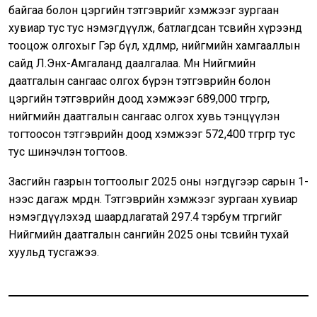
байгаа болон цэргийн тэтгэврийг хэмжээг зургаан
хувиар тус тус нэмэгдүүлж, батлагдсан төсвийн хүрээнд
тооцож олгохыг Гэр бүл, хөдөлмөр, нийгмийн хамгааллын
сайд Л.Энх-Амгаланд даалгалаа. Мөн Нийгмийн
даатгалын сангаас олгох бүрэн тэтгэврийн болон
цэргийн тэтгэврийн доод хэмжээг 689,000 төгрөгөөр,
нийгмийн даатгалын сангаас олгох хувь тэнцүүлэн
тогтоосон тэтгэврийн доод хэмжээг 572,400 төгрөгөөр тус
тус шинэчлэн тогтоов.
Засгийн газрын тогтоолыг 2025 оны нэгдүгээр сарын 1-
нээс дагаж мөрдөнө. Тэтгэврийн хэмжээг зургаан хувиар
нэмэгдүүлэхэд шаардлагатай 297.4 тэрбум төгрөгийг
Нийгмийн даатгалын сангийн 2025 оны төсвийн тухай
хуульд тусгажээ.