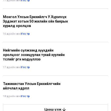
11 өдрийн өмнө
•
Улс төр
Монгол Улсын Ерөнхийлөгч У.Хүрэлсүх
Эрдэнэт хотын 50 жилийн ойн баярын
хуралд оролцов
16 өдрийн өмнө
•
Улс төр
Нийгмийн сүлжээнд хүүхдийн
оролцоог зохицуулах тухай хуулийн
төслийг өргөн мэдүүллээ
17 өдрийн өмнө
•
Улс төр
Тажикистан Улсын Ерөнхийлөгчийн
айлчлал өндөрлөлөө
18 өдрийн өмнө
•
Улс төр
Цааш үзэх