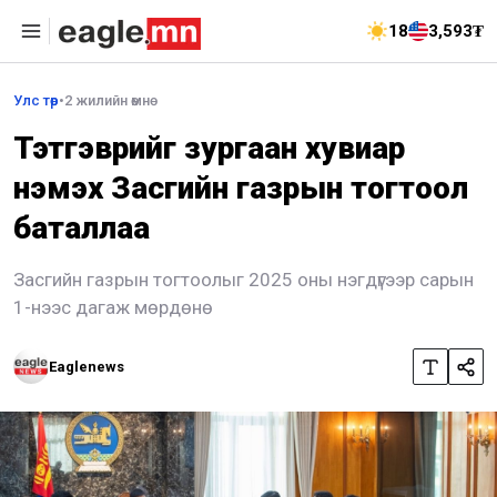
18
3,593₮
Улс төр
•
2 жилийн өмнө
Тэтгэврийг зургаан хувиар
нэмэх Засгийн газрын тогтоол
баталлаа
Засгийн газрын тогтоолыг 2025 оны нэгдүгээр сарын
1-нээс дагаж мөрдөнө
Eaglenews