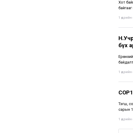
Хот бай
байгааг
1 өдрийн ө
Н.Учр
бүх 
Ерөнхий
байдалт
1 өдрийн ө
СОР17
Тэгш, с
сарын 15
1 өдрийн ө