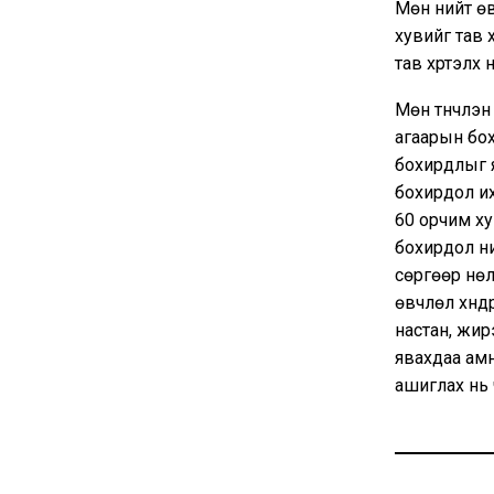
Мөн нийт өв
хувийг тав х
тав хүртэлх н
Мөн түүнчлэ
агаарын бох
бохирдлыг 
бохирдол их
60 орчим ху
бохирдол ни
сөргөөр нөл
өвчлөл хүн
настан, жирэ
явахдаа амн
ашиглах нь 