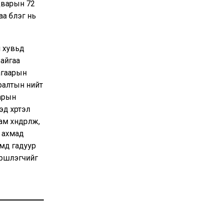
дварын 72
аа бүлэг нь
н хувьд
байгаа
агаарын
аралтын нийт
аарын
д хүртэл
 хүндрүүлж,
 ахмад
Иймд гадуур
ршүүлэгчийг