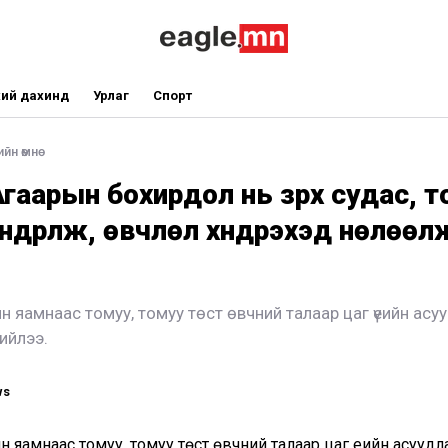
ий дахинд
Урлаг
Спорт
йн өмнө
гаарын бохирдол нь зүрх судас, 
үндрүүлж, өвчлөл хүндрэхэд нөлөөл
йн яамнаас томуу, томуу төст өвчний талаар цаг үеийн асу
ийлээ.
ws
йн яамнаас томуу, томуу төст өвчний талаар цаг үеийн асуудл