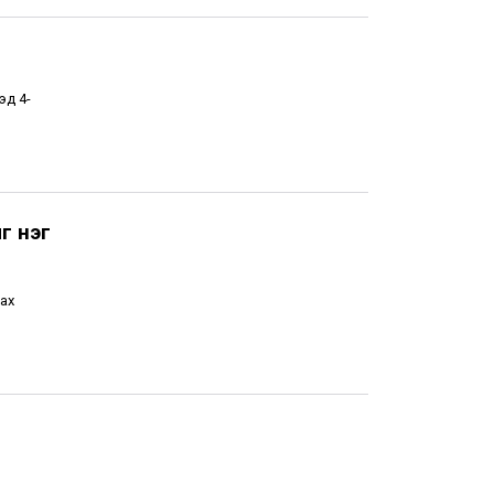
эд 4-
г нэг
ах