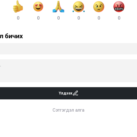
0
0
0
0
0
0
л бичих
Үлдээх
Сэтгэгдэл алга