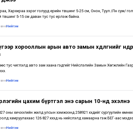
раа, Хархираа зэрэг голууд үерийн түвшинг 5-25 см, Онон, Туул /Лүн сум/ гол
 түвшинг 5-15 см даван тус тус үерлэж байна.
өмнө
•
Нийгэм
гээр хорооллын арын авто замын хөдөлгөөнийг өнөөдрө
а
өс тус чиглэлд авто зам хаана гэдгийг Нийслэлийн Замын Хөгжлийн Газ
ээ.
өмнө
•
Нийгэм
рлэгийн цахим бүртгэл энэ сарын 10-нд эхэлнэ
27 оны хичээлийн жилд улсын хэмжээнд 258921 хүүхдийг сургуулийн өмнөх
олд хамруулахаас 126 827 хүүхэд нь нийслэлд хамаарна гэж БЕГ-аас мэдэ
өмнө
•
Нийгэм