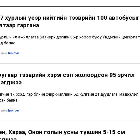
7 хурлын үеэр нийтийн тээврийн 100 автобусыг
лтээр гаргана
урлын үйл ажиллагаа Баянзүрх дүүргийн 36-р хороо буюу Үндэсний цэцэрлэг
нд болно.
өмнө
•
Нийгэм
уугаар тээврийн хэрэгсэл жолоодсон 95 зөрчил
гэгджээ
ийн 17, хүүхэд, гэр бүлийн хүчирхийллийн 52, хулгайн 21 дуудлага, мэдээлэл
сэн байна.
өмнө
•
Нийгэм
эн, Хараа, Онон голын усны түвшин 5-15 см
гджээ