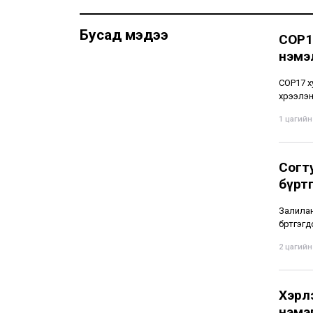
Бусад мэдээ
СОР1
нэмэ
СОР17 х
хүрээлэ
1 цагийн 
Согт
бүрт
Залиланг
бүртгэгд
2 цагийн 
Хэрл
нэмэ