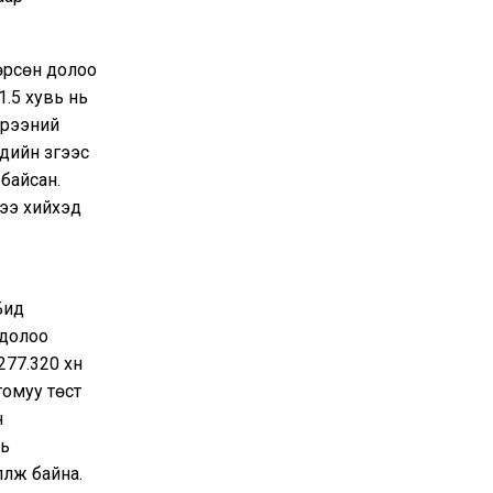
өрсөн долоо
.5 хувь нь
үрээний
дийн зүгээс
байсан.
ээ хийхэд
Бид
 долоо
77.320 хүн
томуу төст
н
нь
үлж байна.