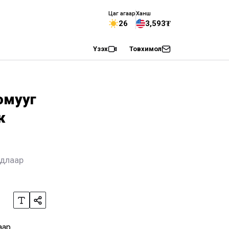
Цаг агаар
Ханш
26
3,593₮
Үзэх
Товхимол
томууг
ж
удлаар
аар