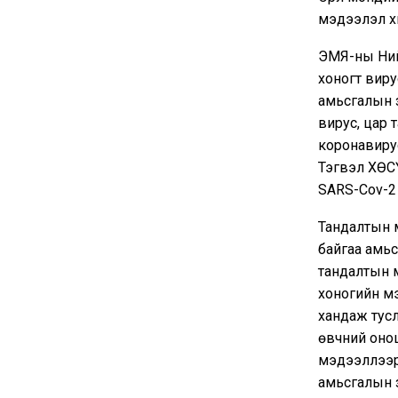
мэдээлэл х
ЭМЯ-ны Ний
хоногт виру
амьсгалын з
вирус, цар 
коронавирус
Тэгвэл ХӨС
SARS-Cov-2 
Тандалтын 
байгаа амьс
тандалтын м
хоногийн мэ
хандаж тусл
өвчний онош
мэдээллээр 
амьсгалын з