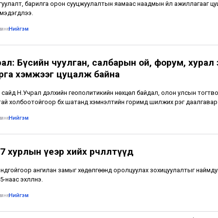
гуулалт, барилга орон сууцжуулалтын яамаас наадмын үйл ажиллагааг ц
 мэдэгдлээ.
мнө
•
Нийгэм
ал: Бүсийн чуулган, салбарын ой, форум, хурал 
арга хэмжээг цуцалж байна
 сайд Н.Учрал дэлхийн геополитикийн нөхцөл байдал, олон улсын тогтво
ай холбоотойгоор бүх шатанд хэмнэлтийн горимд шилжих үүрэг даалгавар 
мнө
•
Нийгэм
 хурлын үеэр хийх өөрчлөлтүүд
ондгойгоор ангилан замыг хөдөлгөөнд оролцуулах зохицуулалтыг наймду
-наас эхлүүлнэ.
мнө
•
Нийгэм