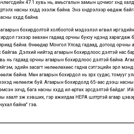
члөгсдийн 47.1 хувь нь, амьсгалын замын цочмог хүнд хал
үртэлх насны хүүхдүүд эзэлж байна. Энэ хүндрэлээр өвдөж байг
асны хүүхдүүд байна.
н агаарын бохирдолтой холбоотой мэдээлэл өгвөл иргэдий
ирдол гэхээр зөвхөн гадаад орчны буюу нүдэнд харагдаж 
яриад байна. Өнөөдөр Монгол Улсад гадаад, дотоод орчны 
 байгаа. Дэлхий нийтэд агаарын бохирдлоос үүдэлтэй нас б
вь нь гадаад орчны агаарын бохирдлоос үүдэлтэй байна. Аг
йгэм, эдийн засагт нөлөөлөхөөс гадна сэтгэцийн эрүүл мэндэ
өөлж байна. Мөн агаарын бохирдол нь зүрх судас, томууг улам
дрэхэд нөлөөлж буй. Агаарын бохирдолд 65-аас дээш насны
мсэн эхчүүд, бага насны хүүхдүүд илүү өртөх эрсдэлтэй байдаг. 
ы хаалт зүүж хэвших, гэр ажилдаа HEPA шүүлтүүртэй агаар цэвэ
чухал байна" гэв.