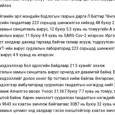
ийлээ.
гмийн эрүүл мэндийн бодлогын газрын дарга Л.Баттөр "Өнг
сийн тандалтаар 223 сорьцод шинжилгээ хийхэд 48 буюу 21
амын синцитиаль вирус, 12 буюу 5.3 хувь нь томуугийн А х
тахлын вирус 11 буюу 4.9 хувь нь SARS-Cov-2 илэрсэн. Иргэ
т халдвар дахиад тархаад байгаа талаар асууж, тодруулсан 
ҮТ-ийн вирус судлалын лабораторид 223 сорьцод шинжилг
вирус 4.9 хувьд нь илэрсэн.
мэдээллээр бол одоогийн байдлаар 21.5 хувийг эзэлж
галын замын синциталь вирус орчилд илүү давамгай байна. 
эдээллийг долоо хоног бүр тогтмол хийж байгаа. Өнгөрсөн
дээгээр амбулаторид суурилсан тандалтын нэгжүүдэд нийт 2
амж үйлчилгээ авсан. Үүнээс 21.367 буюу 7.7 хувь нь томуу, 
той байна. Харин эмнэлэгт суурилсан тандалтын нэгжүүдий
9643 хүн хэвтэн эмчлүүлж байгаагаас 3087 нь буюу 32 хувь 
амын цочмог хүнд халдвар гэсэн оноштойгоор хэвтэн эмчлү