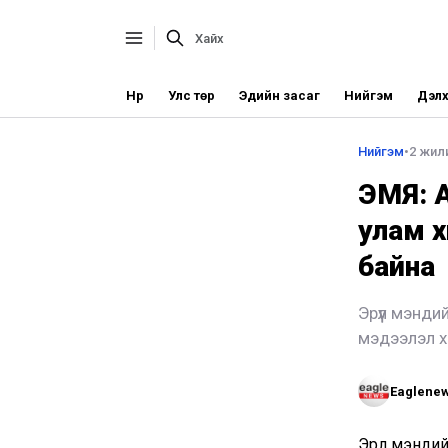
Нүүр
Улс төр
Эдийн засаг
Нийгэм
Дэлх
Нийгэм
•
2 жили
ЭМЯ: А
улам х
байна
Эрүүл мэнди
мэдээлэл х
Eaglene
Эрүүл мэнди