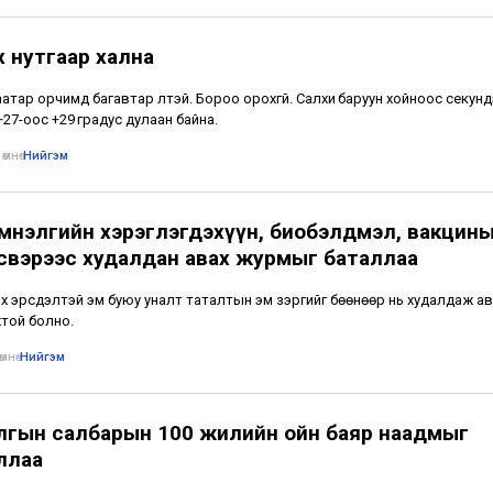
х нутгаар хална
атар орчимд багавтар үүлтэй. Бороо орохгүй. Салхи баруун хойноос секунд
 +27-оос +29 градус дулаан байна.
өмнө
•
Нийгэм
эмнэлгийн хэрэглэгдэхүүн, биобэлдмэл, вакцины
үсвэрээс худалдан авах журмыг баталлаа
х эрсдэлтэй эм буюу уналт таталтын эм зэргийг бөөнөөр нь худалдаж ав
той болно.
мнө
•
Нийгэм
лгын салбарын 100 жилийн ойн баяр наадмыг
ллаа