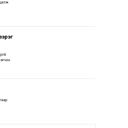
уцалж
зэрэг
ргүй
өгчээ.
гаар