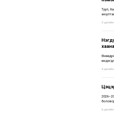
Туул, Ха
аюултай
3 цагийн 
Нэгдү
хаан
Өнөөдрө
мэдэгдл
4 цагийн 
Цэцэ
2026–20
боловср
6 цагийн 