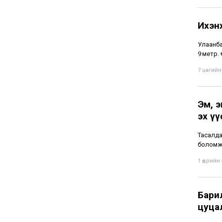
Ихэн
Улаанба
9 метр.
7 цагийн 
Эм, 
эх ү
Тасалда
боломж
1 өдрийн ө
Бари
цуца