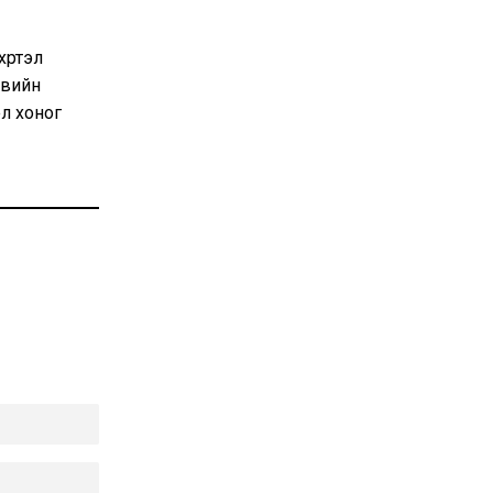
үртэл
өвийн
эл хоног