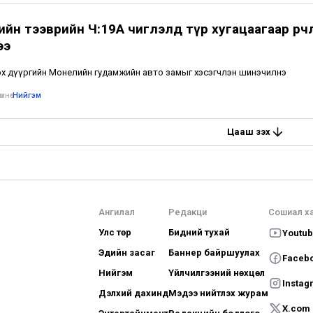
йн тээврийн Ч:19А чиглэлд түр хугацаагаар өөрчл
ээ
х дүүргийн Монелийн гудамжийн авто замыг хэсэгчлэн шинэчилнэ
мнө
•
Нийгэм
Цааш үзэх
Ангилал
Редакци
Сошиал х
Улс төр
Бидний тухай
Youtu
Эдийн засаг
Баннер байршуулах
Faceb
Нийгэм
Үйлчилгээний нөхцөл
Instag
Дэлхий дахинд
Мэдээ нийтлэх журам
X.com