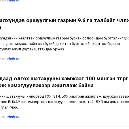
 өмнө
•
Нийгэм
лхүндэв оршуулгын газрын 9.6 га талбайг чөлөөл
а
үндэвийн хаалттай оршуулгын газрын бурхан болоочдын бүртгэлийг QR
 нэгдсэн мэдээллийн сан бүхий дижитал бүртгэлийн карт хэлбэрээр
уулах ажил дуусах шатандаа оржээ
 өмнө
•
Нийгэм
даад олгох шатахууны хэмжээг 100 мянган төгрөг
ож нэмэгдүүлэхээр ажиллаж байна
лийн шатахууны импортод ГХЯ, ЗТЯ, БХЯ хамтран ажиллаж, шуурхай тээвэ
лон БНХАУ-аас импортлох шатахууны тээвэрлэлтийг БХЯ-ны дэмжлэгээ
глэл өгчээ.
 өмнө
•
Нийгэм