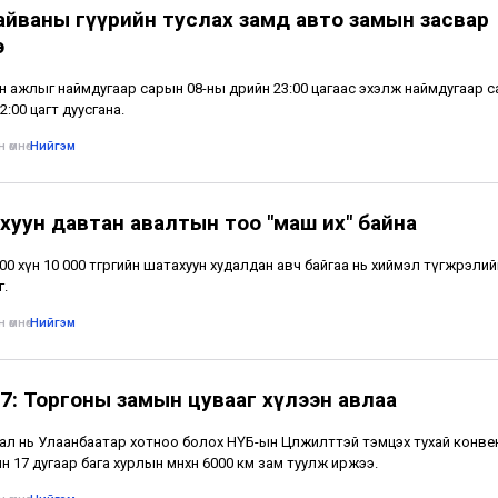
айваны гүүрийн туслах замд авто замын засвар
э
н ажлыг наймдугаар сарын 08-ны өдрийн 23:00 цагаас эхэлж наймдугаар 
2:00 цагт дуусгана.
 өмнө
•
Нийгэм
хуун давтан авалтын тоо "маш их" байна
500 хүн 10 000 төгрөгийн шатахуун худалдан авч байгаа нь хиймэл түгжрэлий
г.
 өмнө
•
Нийгэм
7: Торгоны замын цувааг хүлээн авлаа
ал нь Улаанбаатар хотноо болох НҮБ-ын Цөлжилттэй тэмцэх тухай конв
н 17 дугаар бага хурлын өмнөхөн 6000 км зам туулж иржээ.