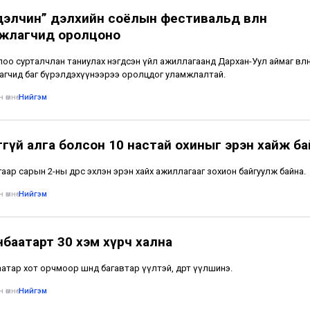
дэлчин” дэлхийн соёлын фестивальд өвлөн
жлагчид оролцоно
лоо сурталчлан таниулах нэгдсэн үйл ажиллагаанд Дархан-Уул аймаг өвлө
гчид баг бүрэлдэхүүнээрээ оролцдог уламжлалтай.
 өмнө
•
Нийгэм
ггүй алга болсон 10 настай охиныг эрэн хайж ба
аар сарын 2-ны өдрөөс эхлэн эрэн хайх ажиллагааг зохион байгуулж байна.
 өмнө
•
Нийгэм
нбаатарт 30 хэм хүрч хална
тар хот орчмоор шөнөдөө багавтар үүлтэй, өдөртөө үүлшинэ.
 өмнө
•
Нийгэм