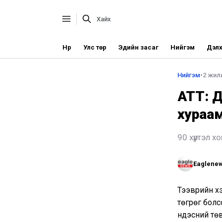
Нүүр
Улс төр
Эдийн засаг
Нийгэм
Дэлх
Нийгэм
•
2 жили
АТҮТ: 
хураам
90 хүртэл 
Eaglene
Тээврийн хэ
төгрөг болс
үндэсний тө