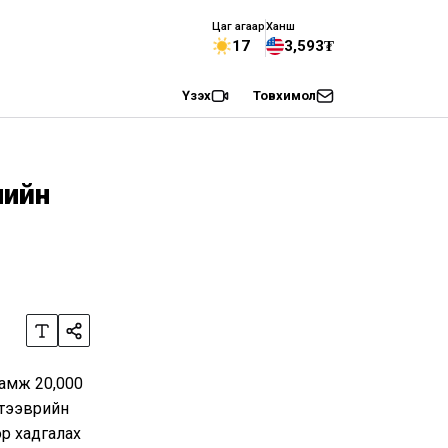
Цаг агаар
Ханш
17
3,593₮
Үзэх
Товхимол
лийн
аамж 20,000
 тээврийн
ор хадгалах