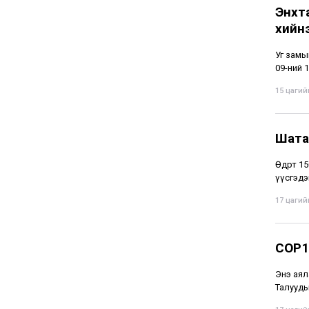
Энхт
хийн
Уг замы
09-ний 1
15 цагийн
Шата
Өдөрт 1
үүсгэдэ
17 цагийн
COP1
Энэ аял
Талууды