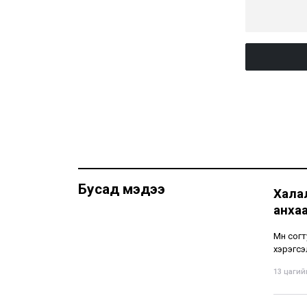
Бусад мэдээ
Хала
анха
Мөн сог
хэрэгсэ
13 цагийн