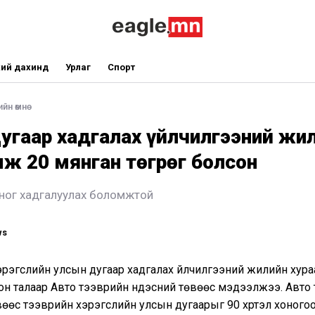
ий дахинд
Урлаг
Спорт
йн өмнө
Дугаар хадгалах үйлчилгээний жи
ж 20 мянган төгрөг болсон
хоног хадгалуулах боломжтой
ws
рэгслийн улсын дугаар хадгалах үйлчилгээний жилийн хур
он талаар Авто тээврийн үндэсний төвөөс мэдээлжээ. Авто
вөөс тээврийн хэрэгслийн улсын дугаарыг 90 хүртэл хоного