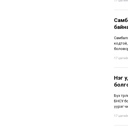
17 цагийн
Самба
байн
Самбалх
кодтой,
боловср
17 цагийн
Нэг у
болг
Бүх төр
БНСУ бо
үүрэг чи
17 цагийн