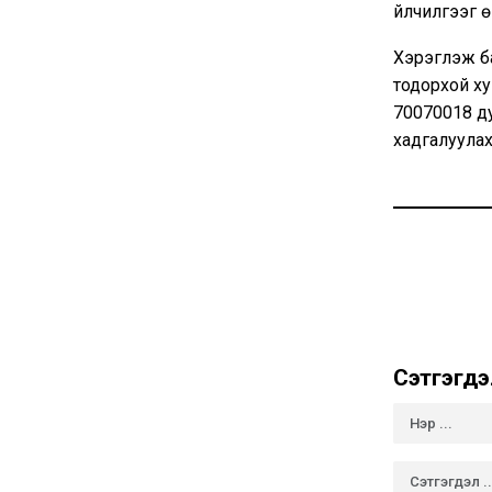
үйлчилгээг 
Хэрэглэж б
тодорхой ху
70070018 ду
хадгалуула
Сэтгэгдэ