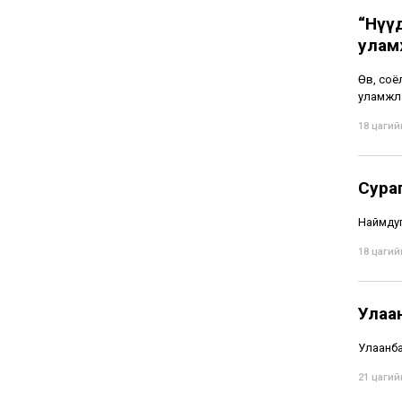
“Нүү
улам
Өв, соё
уламжла
18 цагийн
Сура
Наймдуг
18 цагийн
Улаа
Улаанбаа
21 цагийн