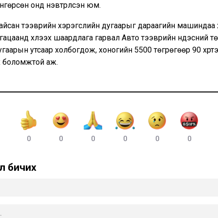
өнгөрсөн онд нэвтрүүлсэн юм.
айсан тээврийн хэрэгслийн дугаарыг дараагийн машиндаа х
гацаанд хүлээх шаардлага гарвал Авто тээврийн үндэсний т
гаарын утсаар холбогдож, хоногийн 5500 төгрөгөөр 90 хүрт
х боломжтой аж.
0
0
0
0
0
0
л бичих