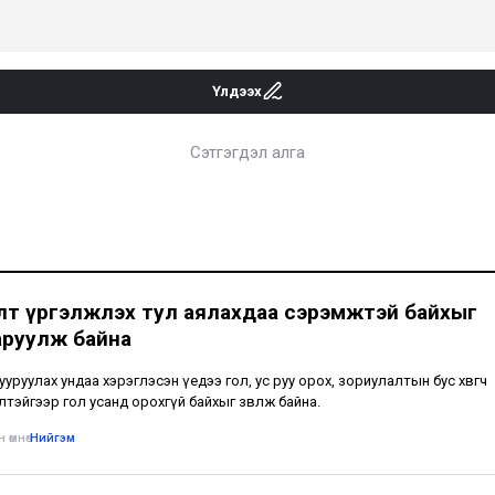
Үлдээх
Сэтгэгдэл алга
лт үргэлжлэх тул аялахдаа сэрэмжтэй байхыг
аруулж байна
тууруулах ундаа хэрэглэсэн үедээ гол, ус руу орох, зориулалтын бус хөвөгч
лтэйгээр гол усанд орохгүй байхыг зөвлөж байна.
 өмнө
•
Нийгэм