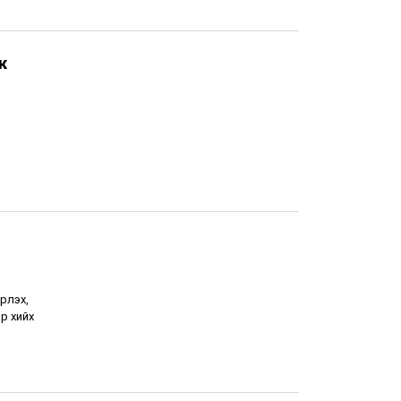
ж
рлэх,
р хийх