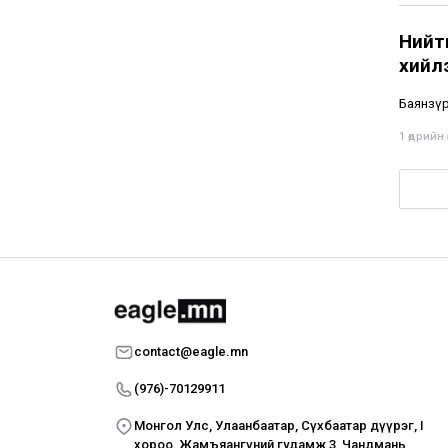
Нийти
хийл
Баянзүр
1 өдрийн ө
contact@eagle.mn
(976)-70129911
Монгол Улс, Улаанбаатар, Сүхбаатар дүүрэг, I
хороо, Жамъяангүний гудамж 3, Чандмань