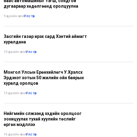
наас автомашиныг тэгш, сондгой
дугаараар хөдөлгөөнд оролцуулна
9 өдрийн өмнө
•
Улс төр
Засгийн газар ирэх сард Хэнтий аймагт
хуралдана
10 өдрийн өмнө
•
Улс төр
Монгол Улсын Ерөнхийлөгч У.Хүрэлсүх
Эрдэнэт хотын 50 жилийн ойн баярын
хуралд оролцов
15 өдрийн өмнө
•
Улс төр
Нийгмийн сүлжээнд хүүхдийн оролцоог
зохицуулах тухай хуулийн төслийг
өргөн мэдүүллээ
16 өдрийн өмнө
•
Улс төр