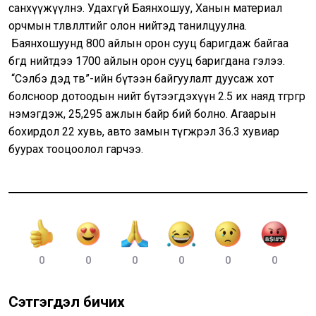
санхүүжүүлнэ. Удахгүй Баянхошуу, Ханын материал
орчмын төлөвлөлтийг олон нийтэд танилцуулна.
Баянхошуунд 800 айлын орон сууц баригдаж байгаа
бөгөөд нийтдээ 1700 айлын орон сууц баригдана гэлээ.
“Сэлбэ дэд төв”-ийн бүтээн байгуулалт дуусаж хот
болсноор дотоодын нийт бүтээгдэхүүн 2.5 их наяд төгрөгөөр
нэмэгдэж, 25,295 ажлын байр бий болно. Агаарын
бохирдол 22 хувь, авто замын түгжрэл 36.3 хувиар
буурах тооцоолол гарчээ.
0
0
0
0
0
0
Сэтгэгдэл бичих