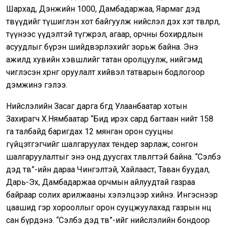
Шархад, Дэнжийн 1000, Дамбадаржаа, Яармаг дэд
төвүүдийг түшиглэн хот байгуулж нийслэл дэх хэт төвлөрөл,
түүнээс үүдэлтэй түгжрэл, агаар, орчны бохирдлын
асуудлыг бүрэн шийдвэрлэхийг зорьж байна. Энэ
ажилд хувийн хэвшлийг татан оролцуулж, нийгэмд
чиглэсэн хөрөнгө оруулалт хийвэл татварын бодлогоор
дэмжинэ гэлээ.
Нийслэлийн Засаг дарга бөгөөд Улаанбаатар хотын
Захирагч Х.Нямбаатар “Бид ирэх сард багтаан нийт 158
га талбайд баригдах 12 мянган орон сууцны
гүйцэтгэгчийг шалгаруулах тендер зарлаж, сонгон
шалгаруулалтыг энэ онд дуусгах төлөвлөгөөтэй байна. “Сэлбэ
дэд төв”-ийн дараа Чингэлтэй, Хайлааст, Таван буудал,
Дарь-Эх, Дамбадаржаа орчмын айлуудтай газраа
байраар солих арилжааны хэлэлцээр хийнэ. Ингэснээр
цаашид гэр хорооллыг орон сууцжуулахад газрын нөөц
сан бүрдэнэ. “Сэлбэ дэд төв”-ийг нийслэлийн бондоор