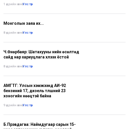
1 өдрийн өмнө
•
Улс төр
Монголын заяа их...
8 өдрийн өмнө
•
Улс төр
Ч.Өнөрбаяр: Шатахууны үнийн өсөлтөд
сайд нар хариуцлага хүлээх ёстой
8 өдрийн өмнө
•
Улс төр
АМГТГ: Улсын хэмжээнд АИ-92
бензиний 17, дизель түлшний 23
хоногийн нөөцтэй байна
9 өдрийн өмнө
•
Улс төр
Б.Пүрэвдагва: Наймдугаар сарын 15-