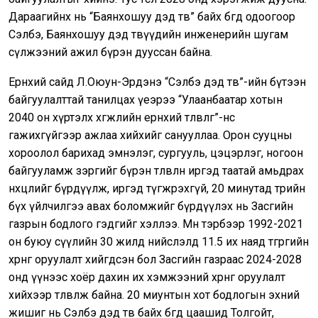
Дараагийнх нь “Баянхошуу дэд төв” байх бөгөөд одоогоор
Сэлбэ, Баянхошуу дэд төвүүдийн инженерийн шугам
сүлжээний ажил бүрэн дууссан байна.
Ерөнхий сайд Л.Оюун-Эрдэнэ “Сэлбэ дэд төв”-ийн бүтээн
байгуулалттай танилцах үеэрээ “Улаанбаатар хотын
2040 он хүртэлх хөгжлийн ерөнхий төлөвлөгөө”-нөөс
гажихгүйгээр ажлаа хийхийг санууллаа. Орон сууцны
хороолол барихад эмнэлэг, сургууль, цэцэрлэг, ногоон
байгууламж зэргийг бүрэн төлөвлөн иргэд таатай амьдрах
нөхцөлийг бүрдүүлж, иргэд түгжрэхгүй, 20 минутад төрийн
бүх үйлчилгээ авах боломжийг бүрдүүлэх нь Засгийн
газрын бодлого гэдгийг хэллээ. Мөн тэрбээр 1992-2021
он буюу сүүлийн 30 жилд нийслэлд 11.5 их наяд төгрөгийн
хөрөнгө оруулалт хийгдсэн бол Засгийн газраас 2024-2028
онд үүнээс хоёр дахин их хэмжээний хөрөнгө оруулалт
хийхээр төлөвлөж байна. 20 миунтын хот бодлогын эхний
жишиг нь Сэлбэ дэд төв байх бөгөөд цаашид Толгойт,