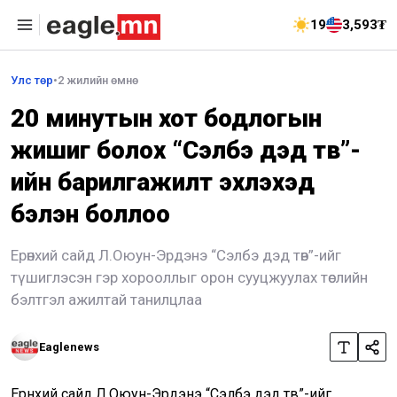
19
3,593₮
Улс төр
•
2 жилийн өмнө
20 минутын хот бодлогын
жишиг болох “Сэлбэ дэд төв”-
ийн барилгажилт эхлэхэд
бэлэн боллоо
Ерөнхий сайд Л.Оюун-Эрдэнэ “Сэлбэ дэд төв”-ийг
түшиглэсэн гэр хорооллыг орон сууцжуулах төслийн
бэлтгэл ажилтай танилцлаа
Eaglenews
Ерөнхий сайд Л.Оюун-Эрдэнэ “Сэлбэ дэд төв”-ийг