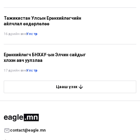
Тажикистан Улсын Ерөнхийлөгчийн
айлчлал өндөрлөлөө
16 өдрийн өмнө
•
Улс төр
Ерөнхийлөгч БНХАУ-ын Элчин сайдыг
хүлээн авч уулзлаа
17 өдрийн өмнө
•
Улс төр
Цааш үзэх
contact@eagle.mn