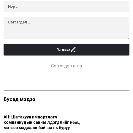
Үлдээх
Сэтгэгдэл алга
Бусад мэдээ
АН: Шатахуун импортлогч
компаниудын савны үлдэгдлийг нөөц
мэтээр мэдээлж байгаа нь буруу