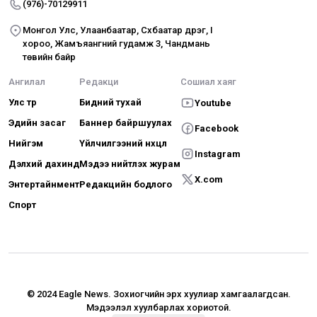
(976)-70129911
Монгол Улс, Улаанбаатар, Сүхбаатар дүүрэг, I
хороо, Жамъяангүний гудамж 3, Чандмань
төвийн байр
Ангилал
Редакци
Сошиал хаяг
Улс төр
Бидний тухай
Youtube
Эдийн засаг
Баннер байршуулах
Facebook
Нийгэм
Үйлчилгээний нөхцөл
Instagram
Дэлхий дахинд
Мэдээ нийтлэх журам
X.com
Энтертайнмент
Редакцийн бодлого
Спорт
© 2024 Eagle News.
Зохиогчийн эрх хуулиар хамгаалагдсан.
Мэдээлэл хуулбарлах хориотой.