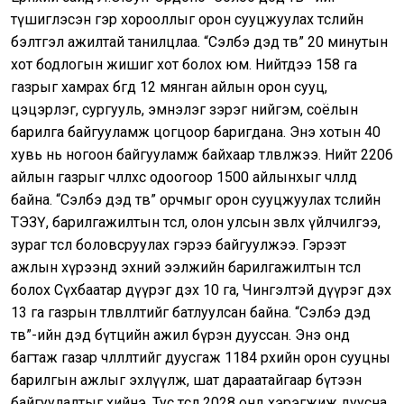
түшиглэсэн гэр хорооллыг орон сууцжуулах төслийн
бэлтгэл ажилтай танилцлаа. “Сэлбэ дэд төв” 20 минутын
хот бодлогын жишиг хот болох юм. Нийтдээ 158 га
газрыг хамрах бөгөөд 12 мянган айлын орон сууц,
цэцэрлэг, сургууль, эмнэлэг зэрэг нийгэм, соёлын
барилга байгууламж цогцоор баригдана. Энэ хотын 40
хувь нь ногоон байгууламж байхаар төлөвлөжээ. Нийт 2206
айлын газрыг чөлөөлөхөөс одоогоор 1500 айлынхыг чөлөөлөөд
байна. “Сэлбэ дэд төв” орчмыг орон сууцжуулах төслийн
ТЭЗҮ, барилгажилтын төсөл, олон улсын зөвлөх үйлчилгээ,
зураг төсөл боловсруулах гэрээ байгуулжээ. Гэрээт
ажлын хүрээнд эхний ээлжийн барилгажилтын төсөл
болох Сүхбаатар дүүрэг дэх 10 га, Чингэлтэй дүүрэг дэх
13 га газрын төлөвлөлтийг батлуулсан байна. “Сэлбэ дэд
төв”-ийн дэд бүтцийн ажил бүрэн дууссан. Энэ онд
багтаж газар чөлөөлөлтийг дуусгаж 1184 өрхийн орон сууцны
барилгын ажлыг эхлүүлж, шат дараатайгаар бүтээн
байгуулалтыг хийнэ. Тус төсөл 2028 онд хэрэгжиж дуусна.