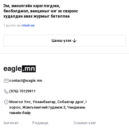
Эм, эмнэлгийн хэрэглэгдэхүүн,
биобэлдмэл, вакциныг нэг эх үүсвэрээс
худалдан авах журмыг баталлаа
1 өдрийн өмнө
•
Нийгэм
Цааш үзэх
contact@eagle.mn
(976)-70129911
Монгол Улс, Улаанбаатар, Сүхбаатар дүүрэг, I
хороо, Жамъяангүний гудамж 3, Чандмань
төвийн байр
Ангилал
Редакци
Сошиал хаяг