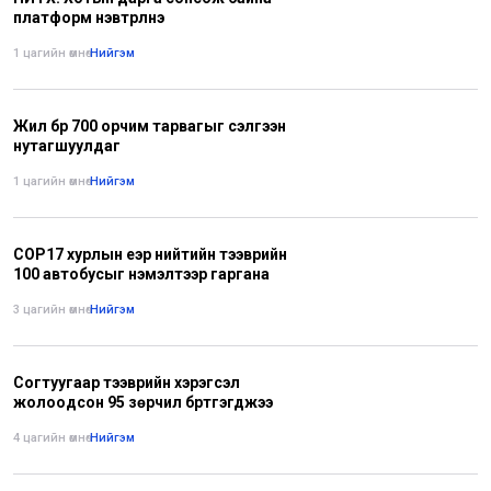
платформ нэвтрүүлнэ
1 цагийн өмнө
•
Нийгэм
Жил бүр 700 орчим тарвагыг сэлгээн
нутагшуулдаг
1 цагийн өмнө
•
Нийгэм
СОР17 хурлын үеэр нийтийн тээврийн
100 автобусыг нэмэлтээр гаргана
3 цагийн өмнө
•
Нийгэм
Согтуугаар тээврийн хэрэгсэл
жолоодсон 95 зөрчил бүртгэгджээ
4 цагийн өмнө
•
Нийгэм