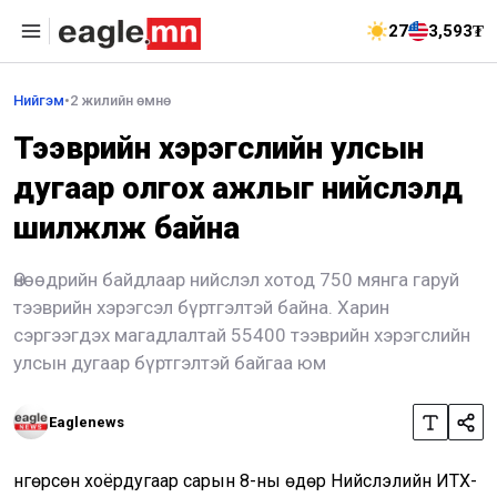
27
3,593₮
Нийгэм
•
2 жилийн өмнө
Тээврийн хэрэгслийн улсын
дугаар олгох ажлыг нийслэлд
шилжүүлж байна
Өнөөдрийн байдлаар нийслэл хотод 750 мянга гаруй
тээврийн хэрэгсэл бүртгэлтэй байна. Харин
сэргээгдэх магадлалтай 55400 тээврийн хэрэгслийн
улсын дугаар бүртгэлтэй байгаа юм
Eaglenews
Өнгөрсөн хоёрдугаар сарын 8-ны өдөр Нийслэлийн ИТХ-