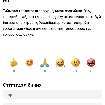
юм.
Тиймээс тэг зогсолтоос урьдчилан сэргийлж, Зам,
тээврийн сайдын тушаалын дагуу ажил хүлээлцэж буй
бөгөөд энэ хүрээнд Улаанбаатар хотод тээврийн
хэрэгслийн улсын дугаар олголтыг өнөөдрөөс түр
зогсоогоод байна.
0
0
0
0
0
0
Сэтгэгдэл бичих