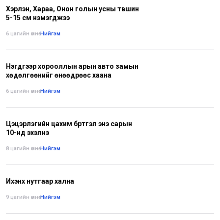
Хэрлэн, Хараа, Онон голын усны түвшин
5-15 см нэмэгджээ
6 цагийн өмнө
•
Нийгэм
Нэгдүгээр хорооллын арын авто замын
хөдөлгөөнийг өнөөдрөөс хаана
6 цагийн өмнө
•
Нийгэм
Цэцэрлэгийн цахим бүртгэл энэ сарын
10-нд эхэлнэ
8 цагийн өмнө
•
Нийгэм
Ихэнх нутгаар хална
9 цагийн өмнө
•
Нийгэм