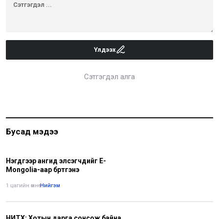
Үлдээх
Сэтгэгдэл алга
Бусад мэдээ
Нэгдүгээр ангид элсэгчдийг E-
Mongolia-аар бүртгэнэ
1 цагийн өмнө
•
Нийгэм
НИТХ: Хотын дарга сонсож байна