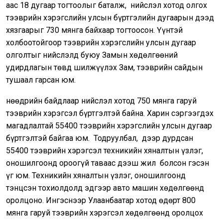
аас 18 дугаар тогтоолыг баталж, нийслэл хотод олгох
тээврийн хэрэгслийн улсын бүртгэлийн дугаарын дээд
хязгаарыг 730 мянга байхаар тогтоосон. Үүнтэй
холбоотойгоор тээврийн хэрэгслийн улсын дугаар
олголтыг нийслэлд буюу Замын хөдөлгөөний
удирдлагын төвд шилжүүлэх Зам, тээврийн сайдын
тушаал гарсан юм.
Өнөөдрийн байдлаар нийслэл хотод 750 мянга гаруй
тээврийн хэрэгсэл бүртгэлтэй байна. Харин сэргээгдэх
магадлалтай 55400 тээврийн хэрэгслийн улсын дугаар
бүртгэлтэй байгаа юм. Тодруулбал, дээр дурдсан
55400 тээврийн хэрэгсэл техникийн хяналтын үзлэг,
оношилгоонд ороогүй таваас дээш жил болсон гэсэн
үг юм. Техникийн хяналтын үзлэг, оношилгоонд
тэнцсэн тохиолдолд эдгээр авто машин хөдөлгөөнд
оролцоно. Ингэснээр Улаанбаатар хотод өдөрт 800
мянга гаруй тээврийн хэрэгсэл хөдөлгөөнд оролцох