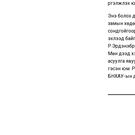
үргэлжлэх ю
Энэ болох 
замын хөдө
сондгойгоо
эхлээд байг
Р.Эрдэнэбүр
Мөн дээд х
асуулга яву
гэсэн юм. 
БНХАУ-ын д