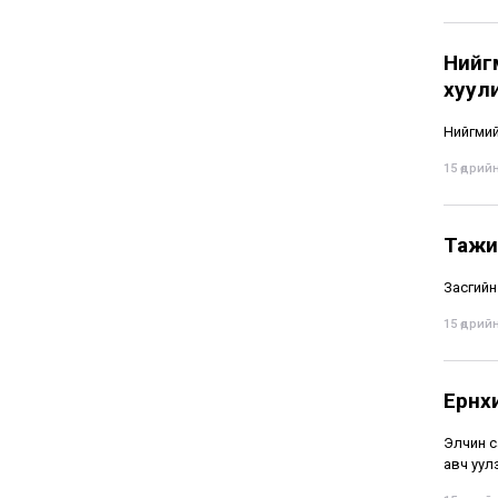
Нийг
хуули
Нийгмий
15 өдрийн
Тажик
Засгийн
15 өдрийн
Ерөн
Элчин с
авч уул