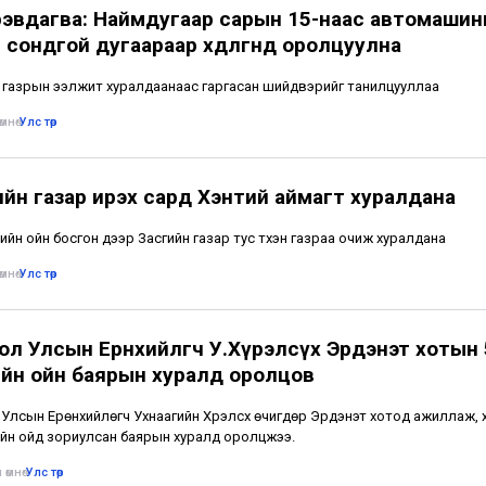
рэвдагва: Наймдугаар сарын 15-наас автомаши
 сондгой дугаараар хөдөлгөөнд оролцуулна
 газрын ээлжит хуралдаанаас гаргасан шийдвэрийг танилцууллаа
мнө
•
Улс төр
ийн газар ирэх сард Хэнтий аймагт хуралдана
ийн ойн босгон дээр Засгийн газар тус түүхэн газраа очиж хуралдана
мнө
•
Улс төр
ол Улсын Ерөнхийлөгч У.Хүрэлсүх Эрдэнэт хотын
йн ойн баярын хуралд оролцов
Улсын Ерөнхийлөгч Ухнаагийн Хүрэлсүх өчигдөр Эрдэнэт хотод ажиллаж,
йн ойд зориулсан баярын хуралд оролцжээ.
 өмнө
•
Улс төр