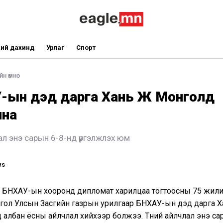
ий дахинд
Урлаг
Спорт
н өмнө
-ын дэд дарга Хань Жө Монголд
лна
лал энэ сарын 6-8-нд үргэлжлэх юм
ws
, БНХАУ-ын хооронд дипломат харилцаа тогтоосны 75 жили
нгол Улсын Засгийн газрын урилгаар БНХАУ-ын дэд дарга 
 албан ёсны айлчлал хийхээр болжээ. Түүний айлчлал энэ са