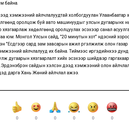
м байна.
дээд хэмжээний айлчлалуудтай холбогдуулан Улаанбаатар 
лгөөнд оролцож буй авто машинуудыг улсын дугаарынх нь
р хязгаарлаж хөдөлгөөнд оролцуулах эсэхээр санал асуулг
аа юм. Монгол Улсын сайд, "20 минутын хот" үндэсний хоро
эн "Есдүгээр сард зам завсарын ажил үргэлжилж олон газар 
эмжээний айлчлалууд их байна. Тиймээс иргэдийнхээ дунд
улж дугаарын хязгаарлалт хийх эсэхээр шийдвэр гаргахаар
Р.Эрдэнэбүрэн сайдын хэлсэн дээд хэмжээний олон айлчла
эд дарга Хань Жөний айлчлал ажээ.
0
0
0
0
0
0