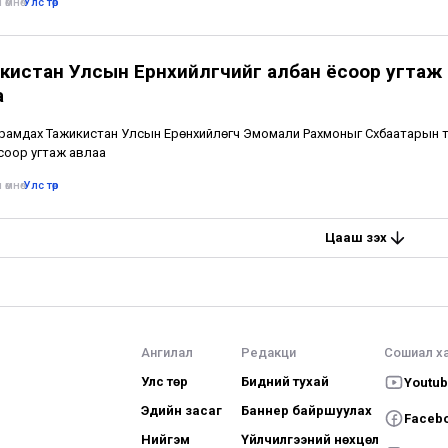
 өмнө
•
Улс төр
кистан Улсын Ерөнхийлөгчийг албан ёсоор угтаж
а
йрамдах Тажикистан Улсын Ерөнхийлөгч Эмомали Рахмоныг Сүхбаатарын 
соор угтаж авлаа
 өмнө
•
Улс төр
Цааш үзэх
Ангилал
Редакци
Сошиал х
Улс төр
Бидний тухай
Youtu
Эдийн засаг
Баннер байршуулах
Faceb
Нийгэм
Үйлчилгээний нөхцөл