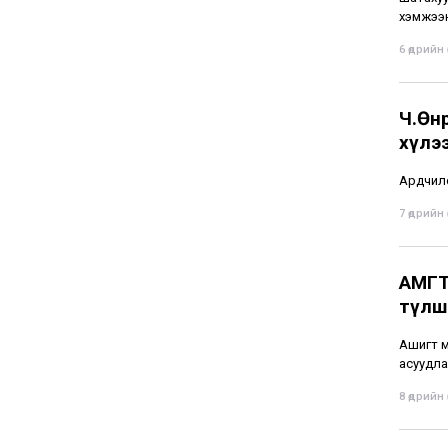
хэмжээн
6 өдрийн ө
Ч.Өнө
хүлэ
Ардчилс
7 өдрийн ө
АМГТ
түлшн
Ашигт м
асуудла
8 өдрийн ө