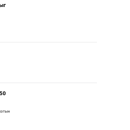
ныг
 50
 хотын