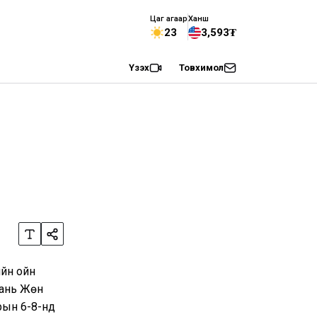
Цаг агаар
Ханш
23
3,593₮
Үзэх
Товхимол
йн ойн
Хань Жөн
рын 6-8-нд