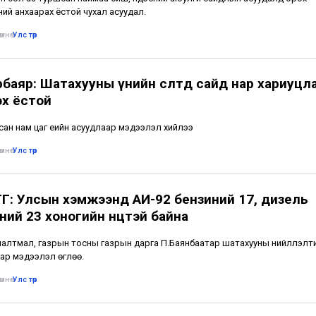
ий анхаарах ёстой чухал асуудал.
мнө
•
Улс төр
рбаяр: Шатахууны үнийн өсөлтөд сайд нар хариуцл
эх ёстой
ан нам цаг үеийн асуудлаар мэдээлэл хийлээ
мнө
•
Улс төр
Г: Улсын хэмжээнд АИ-92 бензиний 17, дизель
ий 23 хоногийн нөөцтэй байна
алтмал, газрын тосны газрын дарга П.Баянбаатар шатахууны нийлүүлэлт
ар мэдээлэл өглөө.
мнө
•
Улс төр