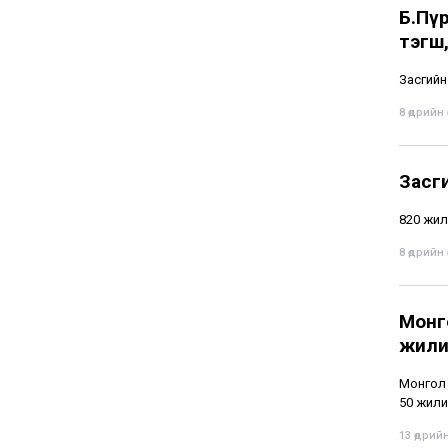
Б.Пү
тэгш,
Засгийн
8 өдрийн ө
Засг
820 жил
8 өдрийн ө
Монг
жили
Монгол 
50 жили
13 өдрийн