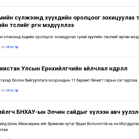
мийн сүлжээнд хүүхдийн оролцоог зохицуулах 
йн төслийг өргөн мэдүүллээ
н сүлжээнд хүүхдийн оролцоог зохицуулах тухай хуулийн төслийг өргөн мэдүү
 өмнө
•
Улс төр
истан Улсын Ерөнхийлөгчийн айлчлал өндөрлөлөө
 газар болон байгууллага хоорондын 11 баримт бичигт гарын үсэг зурлаа.
 өмнө
•
Улс төр
хийлөгч БНХАУ-ын Элчин сайдыг хүлээн авч уулзл
айд Шэнь Миньжуань-ийг бүрмөсөн нутаг буцах болсонтой нь холбогдуулан
злаа