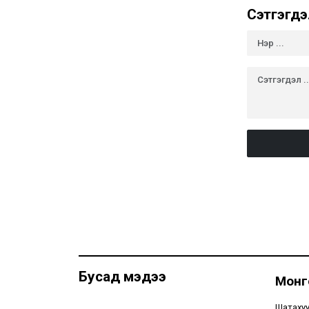
Сэтгэгдэ
Бусад мэдээ
Монго
Шатахуу