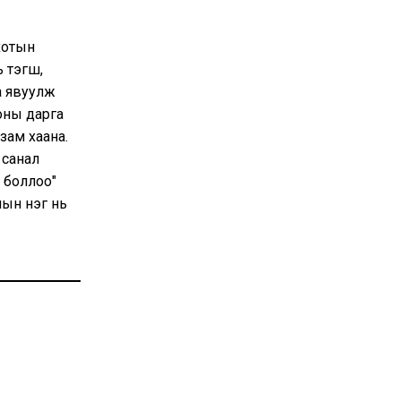
хотын
 тэгш,
а явуулж
оны дарга
зам хаана.
 санал
 боллоо"
лын нэг нь