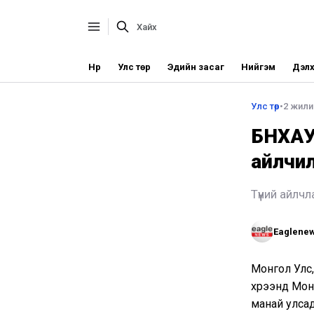
Нүүр
Улс төр
Эдийн засаг
Нийгэм
Дэлх
Улс төр
•
2 жилий
БНХАУ
айлчи
Түүний айлч
Eaglene
Монгол Улс
хүрээнд Мо
манай улсад