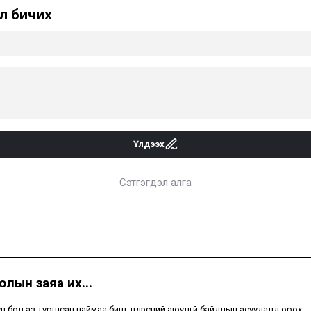
л бичих
Үлдээх
Сэтгэгдэл алга
лын заяа их...
н бол аз туршсан наймаа биш, үндэсний аюулгүй байдлын асуудалд орох