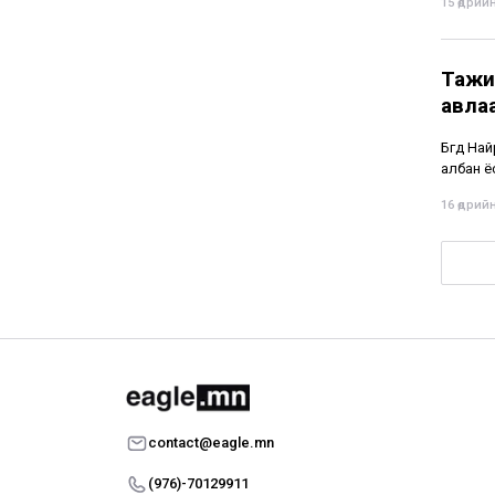
15 өдрийн
Тажи
авла
Бүгд На
албан ё
16 өдрийн
contact@eagle.mn
(976)-70129911