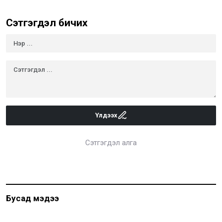
Сэтгэгдэл бичих
Үлдээх
Сэтгэгдэл алга
Бусад мэдээ