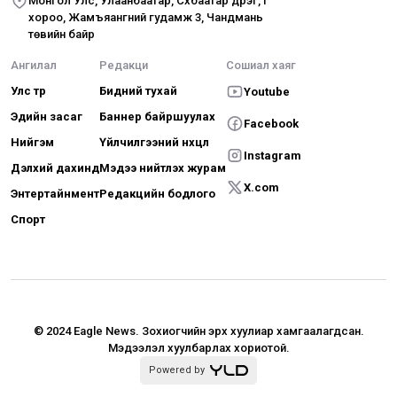
Монгол Улс, Улаанбаатар, Сүхбаатар дүүрэг, I
хороо, Жамъяангүний гудамж 3, Чандмань
төвийн байр
Ангилал
Редакци
Сошиал хаяг
Улс төр
Бидний тухай
Youtube
Эдийн засаг
Баннер байршуулах
Facebook
Нийгэм
Үйлчилгээний нөхцөл
Instagram
Дэлхий дахинд
Мэдээ нийтлэх журам
X.com
Энтертайнмент
Редакцийн бодлого
Спорт
© 2024 Eagle News.
Зохиогчийн эрх хуулиар хамгаалагдсан.
Мэдээлэл хуулбарлах хориотой.
Powered by