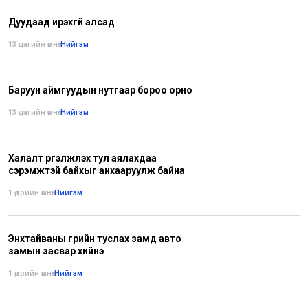
Дуудаад ирэхгүй алсад
13 цагийн өмнө
•
Нийгэм
Баруун аймгуудын нутгаар бороо орно
13 цагийн өмнө
•
Нийгэм
Халалт үргэлжлэх тул аялахдаа
сэрэмжтэй байхыг анхааруулж байна
1 өдрийн өмнө
•
Нийгэм
Энхтайваны гүүрийн туслах замд авто
замын засвар хийнэ
1 өдрийн өмнө
•
Нийгэм