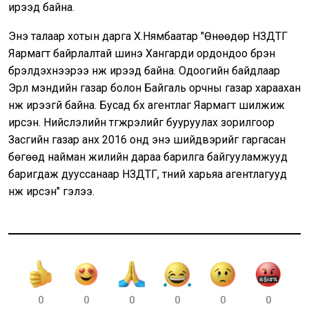
ирээд байна.
Энэ талаар хотын дарга Х.Нямбаатар "Өнөөдөр НЗДТГ
Яармагт байрлалтай шинэ Хангарди ордондоо бүрэн
бүрэлдэхүүнээрээ нүүж ирээд байна. Одоогийн байдлаар
Эрүүл мэндийн газар болон Байгаль орчны газар хараахан
нүүж ирээгүй байна. Бусад бүх агентлаг Яармагт шилжиж
ирсэн. Нийслэлийн түгжрэлийг бууруулах зорилгоор
Засгийн газар анх 2016 онд энэ шийдвэрийг гаргасан
бөгөөд найман жилийн дараа барилга байгууламжууд
баригдаж дууссанаар НЗДТГ, түүний харьяа агентлагууд
нүүж ирсэн" гэлээ.
0
0
0
0
0
0