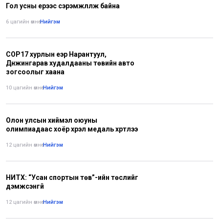
Гол усны үерээс сэрэмжлүүлж байна
6 цагийн өмнө
•
Нийгэм
COP17 хурлын үеэр Нарантуул,
Дүнжингарав худалдааны төвийн авто
зогсоолыг хаана
10 цагийн өмнө
•
Нийгэм
Олон улсын хиймэл оюуны
олимпиадаас хоёр хүрэл медаль хүртлээ
12 цагийн өмнө
•
Нийгэм
НИТХ: “Усан спортын төв”-ийн төслийг
дэмжсэнгүй
12 цагийн өмнө
•
Нийгэм