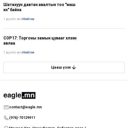
Шатахуун давтан авалтын тоо "маш
их" байна
1 өдрийн өмнө
•
Нийгэм
COP17: Торгоны замын цувааг хүлээн
авлаа
1 өдрийн өмнө
•
Нийгэм
Цааш үзэх
contact@eagle.mn
(976)-70129911