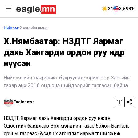
21
3,593₮
Нийгэм
•
2 жилийн өмнө
Х.Нямбаатар: НЗДТГ Яармаг
дахь Хангарди ордон руу өнөөдөр
нүүсэн
Нийслэлийн түгжрэлийг бууруулах зорилгоор Засгийн
газар анх 2016 онд энэ шийдвэрийг гаргасан байна
Eaglenews
НЗДТГ Яармаг дахь Хангарди ордон руу нүүжээ.
Одоогийн байдлаар Эрүүл мэндийн газар болон Байгаль
орчны газраас бусад бүх агентлаг Яармагт шилжиж