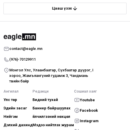
Цааш үзэх
contact@eagle.mn
(976)-70129911
Монгол Улс, Улаанбаатар, Сүхбаатар дүүрэг, I
хороо, Жамъяангүний гудамж 3, Чандмань
төвийн байр
Ангилал
Редакци
Сошиал хаяг
Улс төр
Бидний тухай
Youtube
Эдийн засаг
Баннер байршуулах
Facebook
Нийгэм
Үйлчилгээний нөхцөл
Instagram
Дэлхий дахинд
Мэдээ нийтлэх журам