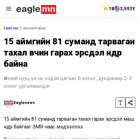
18
3,593₮
Нийгэм
•
2 жилийн өмнө
15 аймгийн 81 суманд тарваган
тахал өвчин гарах эрсдэл өндөр
байна
Өвчний нууц үе нь хэдэн цагаас 6 хоног, дунджаар 2-3
хоног үргэлжилдэг
Eaglenews
15 аймгийн 81 суманд тарваган тахал гарах эрсдэл маш
өндөр байгааг ЭМЯ-наас мэдээллээ.