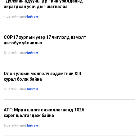
“Дэлхийн адууны өдөр”-ийн уралдаанд
айрагдсан уяачдыг шагналаа
4 цагийн өмнө
•
Нийгэм
COP17 хурлын үеэр 17 чиглэлд нэмэлт
автобус үйлчилнэ
5 цагийн өмнө
•
Нийгэм
Олон улсын монголч эрдэмтний XIII
хурал болж байна
6 цагийн өмнө
•
Нийгэм
АТГ: Мөрдөн шалгах ажиллагаанд 1026
хэрэг шалгагдаж байна
6 цагийн өмнө
•
Нийгэм