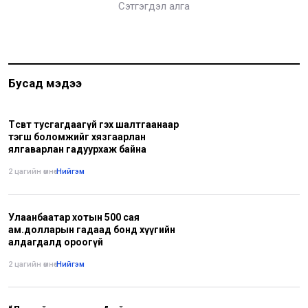
Сэтгэгдэл алга
Бусад мэдээ
Төсөвт тусгагдаагүй гэх шалтгаанаар
тэгш боломжийг хязгаарлан
ялгаварлан гадуурхаж байна
2 цагийн өмнө
•
Нийгэм
Улаанбаатар хотын 500 сая
ам.долларын гадаад бонд хүүгийн
алдагдалд ороогүй
2 цагийн өмнө
•
Нийгэм