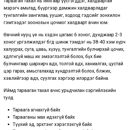
Тарваган тахал нь нянгаар үүсгэгддэг, халдвартай
мэрэгч амьтад, бүүргээр дамжин халдварладаг
тунгалгийн зангилаа, уушиг, ходоод гэдсийг зонхилон
гэмтээдэг зоонозын цочмог халдварт өвчин юм.
Өвчний нууц үе нь хэдэн цагаас 6 хоног, дунджаар 2-3
хоног үргэлжилдэг бөгөөд шинж тэмдэг нь 38-40 хэм хүрч
халуурах, суга, цавь, хүзүү, тунгалгийн булчирхай цочих,
хөдөлгөөнгүй маш их эмзэглэлтэй болох, бүх бие
булчингаар шархирч өвдөх, толгой өвдөх, ханиалгах, цустай
цэр гарах, амьсгалахад хүндрэлтэй болох, бөөлжих,
хэвлийгээр өвдөх, суулгах зэргээр илэрдэг байна.
Иймд тарваган тахал өвчнөөс урьдчилан сэргийлэхийн
тулд
Тарвага агнахгүй байх
Тарваганы мах идэхгүй байх
Түүхий эд, эрхтэнг хэрэглэхгүй байх