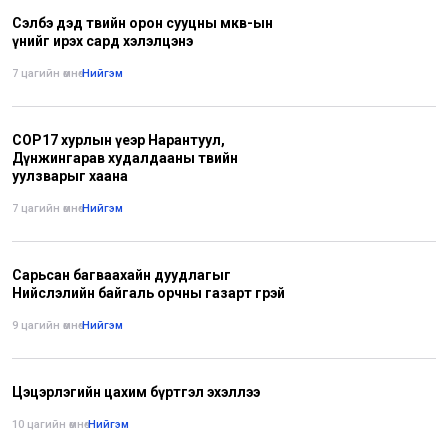
Сэлбэ дэд төвийн орон сууцны мкв-ын
үнийг ирэх сард хэлэлцэнэ
7 цагийн өмнө
•
Нийгэм
СОР17 хурлын үеэр Нарантуул,
Дүнжингарав худалдааны төвийн
уулзварыг хаана
7 цагийн өмнө
•
Нийгэм
Сарьсан багваахайн дуудлагыг
Нийслэлийн байгаль орчны газарт өгөөрэй
9 цагийн өмнө
•
Нийгэм
Цэцэрлэгийн цахим бүртгэл эхэллээ
10 цагийн өмнө
•
Нийгэм