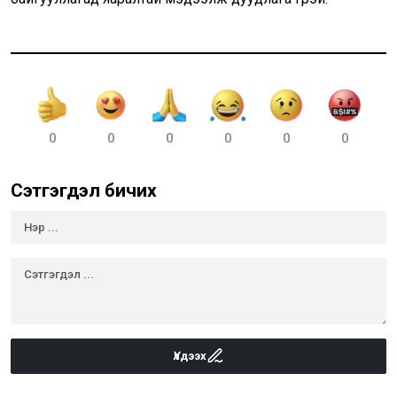
0
0
0
0
0
0
Сэтгэгдэл бичих
Үлдээх