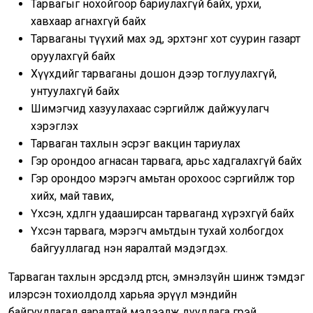
Тарвагыг нохойгоор бариулахгүй байх, урхи,
хавхаар агнахгүй байх
Тарваганы түүхий мах эд, эрхтэнг хот суурин газарт
оруулахгүй байх
Хүүхдийг тарваганы дошон дээр тоглуулахгүй,
унтуулахгүй байх
Шимэгчид хазуулахаас сэргийлж дайжуулагч
хэрэглэх
Тарваган тахлын эсрэг вакцин тариулах
Гэр орондоо агнасан тарвага, арьс хадгалахгүй байх
Гэр орондоо мэрэгч амьтан орохоос сэргийлж тор
хийх, май тавих,
Үхсэн, хөдөлгөөн удааширсан тарваганд хүрэхгүй байх
Үхсэн тарвага, мэрэгч амьтдын тухай холбогдох
байгууллагад нэн яаралтай мэдэгдэх.
Тарваган тахлын эрсдэлд өртсөн, эмнэлзүйн шинж тэмдэг
илэрсэн тохиолдолд харьяа эрүүл мэндийн
байгууллагад яаралтай мэдээлж дуудлага өгөөрэй.