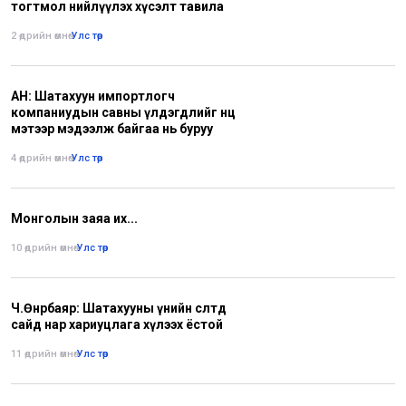
тогтмол нийлүүлэх хүсэлт тавила
2 өдрийн өмнө
•
Улс төр
АН: Шатахуун импортлогч
компаниудын савны үлдэгдлийг нөөц
мэтээр мэдээлж байгаа нь буруу
4 өдрийн өмнө
•
Улс төр
Монголын заяа их...
10 өдрийн өмнө
•
Улс төр
Ч.Өнөрбаяр: Шатахууны үнийн өсөлтөд
сайд нар хариуцлага хүлээх ёстой
11 өдрийн өмнө
•
Улс төр