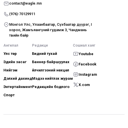
contact@eagle.mn
(976)-70129911
Монгол Улс, Улаанбаатар, Сүхбаатар дүүрэг, I
хороо, Жамъяангүний гудамж 3, Чандмань
төвийн байр
Ангилал
Редакци
Сошиал хаяг
Улс төр
Бидний тухай
Youtube
Эдийн засаг
Баннер байршуулах
Facebook
Нийгэм
Үйлчилгээний нөхцөл
Instagram
Дэлхий дахинд
Мэдээ нийтлэх журам
X.com
Энтертайнмент
Редакцийн бодлого
Спорт