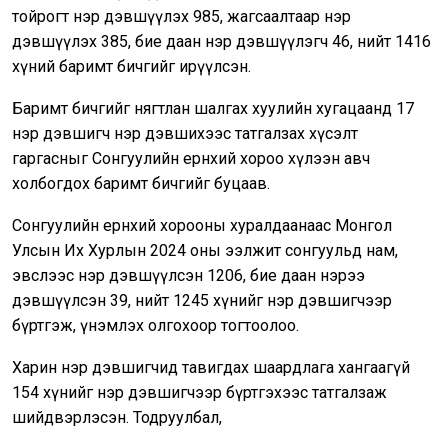
тойрогт нэр дэвшүүлэх 985, жагсаалтаар нэр
дэвшүүлэх 385, бие даан нэр дэвшүүлэгч 46, нийт 1416
хүний баримт бичгийг ирүүлсэн.
Баримт бичгийг нягтлан шалгах хуулийн хугацаанд 17
нэр дэвшигч нэр дэвшихээс татгалзах хүсэлт
гаргасныг Сонгуулийн ерөнхий хороо хүлээн авч
холбогдох баримт бичгийг буцаав.
Сонгуулийн ерөнхий хорооны хуралдаанаас Монгол
Улсын Их Хурлын 2024 оны ээлжит сонгуульд нам,
эвслээс нэр дэвшүүлсэн 1206, бие даан нэрээ
дэвшүүлсэн 39, нийт 1245 хүнийг нэр дэвшигчээр
бүртгэж, үнэмлэх олгохоор тогтоолоо.
Харин нэр дэвшигчид тавигдах шаардлага хангаагүй
154 хүнийг нэр дэвшигчээр бүртгэхээс татгалзаж
шийдвэрлэсэн. Тодруулбал,