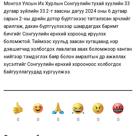
Монгол Улсын Их Хурлын Сонгуулийн тухай хуулийн 33
дугаар зүйлийн 33.2-т заасны дагуу 2024 оны 6 дугаар
сарын 2-ны өдрийн дотор бүртгэхээс татгалзсан зөрчлийг
арилгаж, дахин бүртгүүлэхээр шаардагдах баримт
бичгийг Сонгуулийн ерөнхий хороонд ирүүлэх
боломжтой. Тиймээс хуульд заасан хугацаанд нэр
дэвшигчид холбогдох лавлагаа авах боломжоор ханган
нийтээр тэмдэглэх баяр болон амралтын өдөр ажиллах
хүсэлтийг Сонгуулийн ерөнхий хорооноос холбогдох
байгууллагуудад хүргүүлжээ.
0
0
0
0
0
0