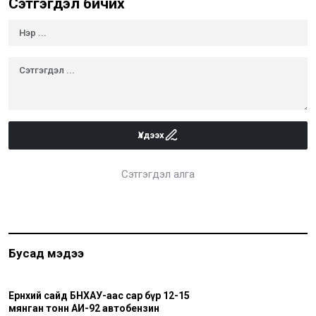
Сэтгэгдэл бичих
Үлдээх
Сэтгэгдэл алга
Бусад мэдээ
Ерөнхий сайд БНХАУ-аас сар бүр 12-15
мянган тонн АИ-92 автобензин