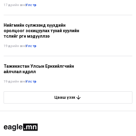
17 өдрийн өмнө
•
Улс төр
Нийгмийн сүлжээнд хүүхдийн
оролцоог зохицуулах тухай хуулийн
төслийг өргөн мэдүүллээ
19 өдрийн өмнө
•
Улс төр
Тажикистан Улсын Ерөнхийлөгчийн
айлчлал өндөрлөлөө
19 өдрийн өмнө
•
Улс төр
Цааш үзэх