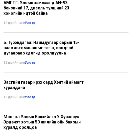
АМГТГ: Улсын хэмжээнд АИ-92
бензиний 17, дизель түлшний 23
хоногийн нөөцтэй байна
12 өдрийн өмнө
•
Улс төр
Б.Пүрэвдагва: Наймдугаар сарын 15-
наас автомашиныг тэгш, сондгой
дугаараар хөдөлгөөнд оролцуулна
12 өдрийн өмнө
•
Улс төр
Засгийн газар ирэх сард Хэнтий аймагт
хуралдана
12 өдрийн өмнө
•
Улс төр
Монгол Улсын Ерөнхийлөгч У.Хүрэлсүх
Эрдэнэт хотын 50 жилийн ойн баярын
хуралд оролцов