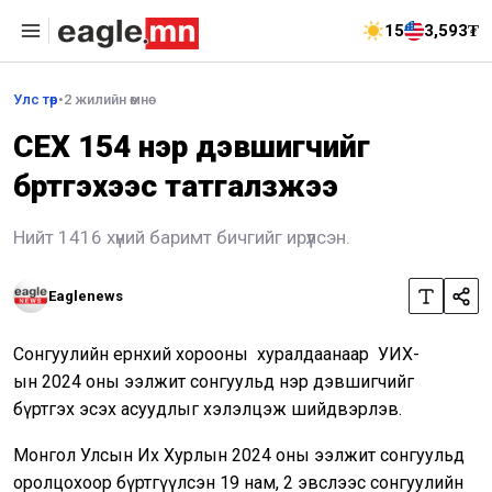
15
3,593₮
Улс төр
•
2 жилийн өмнө
СЕХ 154 нэр дэвшигчийг
бүртгэхээс татгалзжээ
Нийт 1416 хүний баримт бичгийг ирүүлсэн.
Eaglenews
Сонгуулийн ерөнхий хорооны хуралдаанаар УИХ-
ын 2024 оны ээлжит сонгуульд нэр дэвшигчийг
бүртгэх эсэх асуудлыг хэлэлцэж шийдвэрлэв.
Монгол Улсын Их Хурлын 2024 оны ээлжит сонгуульд
оролцохоор бүртгүүлсэн 19 нам, 2 эвслээс сонгуулийн