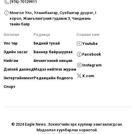
(976)-70129911
Монгол Улс, Улаанбаатар, Сүхбаатар дүүрэг, I
хороо, Жамъяангүний гудамж 3, Чандмань
төвийн байр
Ангилал
Редакци
Сошиал хаяг
Улс төр
Бидний тухай
Youtube
Эдийн засаг
Баннер байршуулах
Facebook
Нийгэм
Үйлчилгээний нөхцөл
Instagram
Дэлхий дахинд
Мэдээ нийтлэх журам
X.com
Энтертайнмент
Редакцийн бодлого
Спорт
© 2024 Eagle News.
Зохиогчийн эрх хуулиар хамгаалагдсан.
Мэдээлэл хуулбарлах хориотой.