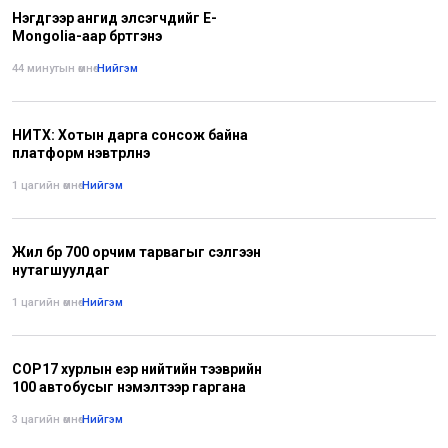
Нэгдүгээр ангид элсэгчдийг E-
Mongolia-аар бүртгэнэ
44 минутын өмнө
•
Нийгэм
НИТХ: Хотын дарга сонсож байна
платформ нэвтрүүлнэ
1 цагийн өмнө
•
Нийгэм
Жил бүр 700 орчим тарвагыг сэлгээн
нутагшуулдаг
1 цагийн өмнө
•
Нийгэм
СОР17 хурлын үеэр нийтийн тээврийн
100 автобусыг нэмэлтээр гаргана
3 цагийн өмнө
•
Нийгэм