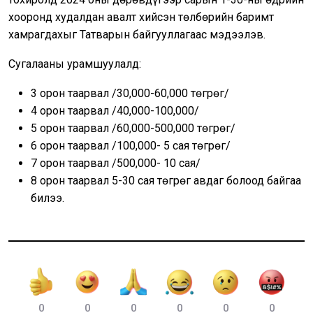
хооронд худалдан авалт хийсэн төлбөрийн баримт
хамрагдахыг Татварын байгууллагаас мэдээлэв.
Сугалааны урамшуулалд:
3 орон таарвал /30,000-60,000 төгрөг/
4 орон таарвал /40,000-100,000/
5 орон таарвал /60,000-500,000 төгрөг/
6 орон таарвал /100,000- 5 сая төгрөг/
7 орон таарвал /500,000- 10 сая/
8 орон таарвал 5-30 сая төгрөг авдаг болоод байгаа
билээ.
0
0
0
0
0
0