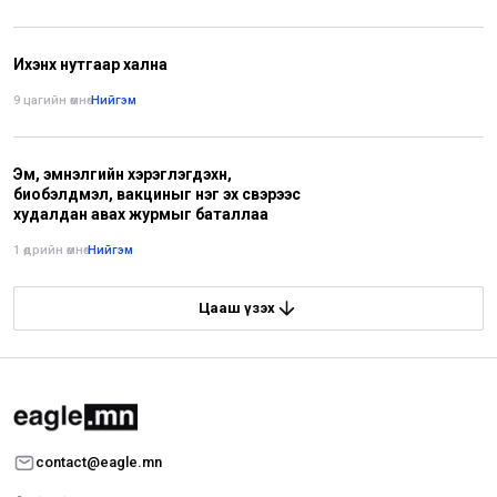
Ихэнх нутгаар хална
9 цагийн өмнө
•
Нийгэм
Эм, эмнэлгийн хэрэглэгдэхүүн,
биобэлдмэл, вакциныг нэг эх үүсвэрээс
худалдан авах журмыг баталлаа
1 өдрийн өмнө
•
Нийгэм
Цааш үзэх
contact@eagle.mn