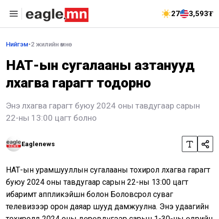
27
3,593₮
Нийгэм
•
2 жилийн өмнө
НӨАТ-ын сугалааны азтанууд
лхагва гарагт тодорно
Энэ лхагва гарагт буюу 2024 оны тавдугаар сарын
22-ны 13:00 цагт болно
Eaglenews
НӨАТ-ын урамшууллын сугалааны тохирол лхагва гарагт
буюу 2024 оны тавдугаар сарын 22-ны 13:00 цагт
ибаримт аппликэйшн болон Боловсрол суваг
телевизээр орон даяар шууд дамжуулна. Энэ удаагийн
тохиролд 2024 оны дөрөвдүгээр сарын 1-30-ны өдрийн