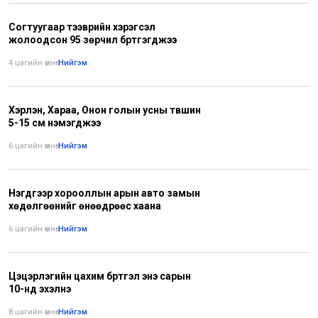
Согтуугаар тээврийн хэрэгсэл
жолоодсон 95 зөрчил бүртгэгджээ
4 цагийн өмнө
•
Нийгэм
Хэрлэн, Хараа, Онон голын усны түвшин
5-15 см нэмэгджээ
6 цагийн өмнө
•
Нийгэм
Нэгдүгээр хорооллын арын авто замын
хөдөлгөөнийг өнөөдрөөс хаана
6 цагийн өмнө
•
Нийгэм
Цэцэрлэгийн цахим бүртгэл энэ сарын
10-нд эхэлнэ
8 цагийн өмнө
•
Нийгэм