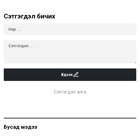
Сэтгэгдэл бичих
Үлдээх
Сэтгэгдэл алга
Бусад мэдээ