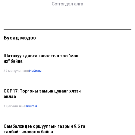
Сэтгэгдэл алга
Бусад мэдээ
Шатахуун давтан авалтын тоо "маш
их" байна
37 минутын өмнө
•
Нийгэм
COP17: Торгоны замын цувааг хүлээн
авлаа
1 цагийн өмнө
•
Нийгэм
Самбалхүндэв оршуулгын газрын 9.6 га
талбайг чөлөөлж байна