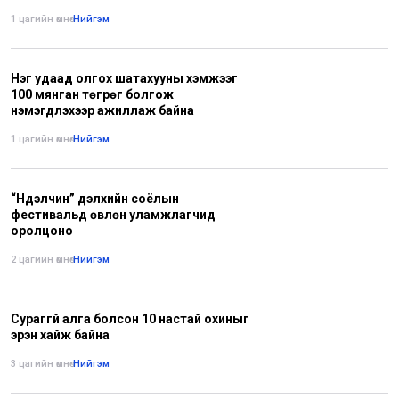
1 цагийн өмнө
•
Нийгэм
Нэг удаад олгох шатахууны хэмжээг
100 мянган төгрөг болгож
нэмэгдүүлэхээр ажиллаж байна
1 цагийн өмнө
•
Нийгэм
“Нүүдэлчин” дэлхийн соёлын
фестивальд өвлөн уламжлагчид
оролцоно
2 цагийн өмнө
•
Нийгэм
Сураггүй алга болсон 10 настай охиныг
эрэн хайж байна
3 цагийн өмнө
•
Нийгэм