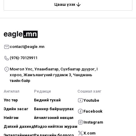
Цааш үзэх
contact@eagle.mn
(976)-70129911
Монгол Улс, Улаанбаатар, Сүхбаатар дүүрэг, I
хороо, Жамъяангүний гудамж 3, Чандмань
төвийн байр
Ангилал
Редакци
Сошиал хаяг
Улс төр
Бидний тухай
Youtube
Эдийн засаг
Баннер байршуулах
Facebook
Нийгэм
Үйлчилгээний нөхцөл
Instagram
Дэлхий дахинд
Мэдээ нийтлэх журам
X.com
Энтертайнмент
Редакцийн бодлого