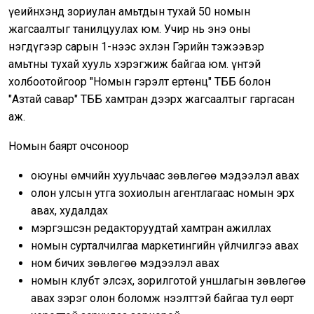
үеийнхэнд зориулан амьтдын тухай 50 номын
жагсаалтыг танилцуулах юм. Учир нь энэ оны
нэгдүгээр сарын 1-нээс эхлэн Гэрийн тэжээвэр
амьтны тухай хууль хэрэгжиж байгаа юм. Үүнтэй
холбоотойгоор "Номын гэрэлт ертөнц" ТББ болон
"Азтай савар" ТББ хамтран дээрх жагсаалтыг гаргасан
аж.
Номын баярт очсоноор
оюуны өмчийн хуульчаас зөвлөгөө мэдээлэл авах
олон улсын утга зохиолын агентлагаас номын эрх
авах, худалдах
мэргэшсэн редакторуудтай хамтран ажиллах
номын сурталчилгаа маркетингийн үйлчилгээ авах
ном бичих зөвлөгөө мэдээлэл авах
номын клубт элсэх, зорилготой уншлагын зөвлөгөө
авах зэрэг олон боломж нээлттэй байгаа тул өөрт