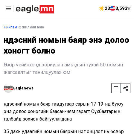
23
3,593₮
Нийгэм
•
2 жилийн өмнө
Үндэсний номын баяр энэ долоо
хоногт болно
Өсвөр үеийнхэнд зориулан амьтдын тухай 50 номын
жагсаалтыг танилцуулах юм
Eaglenews
Үндэсний номын баяр тавдугаар сарын 17-19-нд буюу
энэ долоо хоногийн баасан-ням гарагт Сүхбаатарын
талбайд зохион байгуулагдана
35 дахь удаагийн номын баярын нэг онцлог нь өсвөр