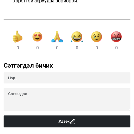
хэрэгтэй асруудаа зориорой.
0
0
0
0
0
0
Сэтгэгдэл бичих
Үлдээх