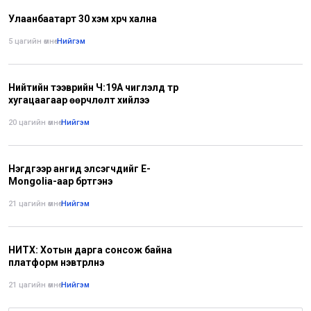
Улаанбаатарт 30 хэм хүрч хална
5 цагийн өмнө
•
Нийгэм
Нийтийн тээврийн Ч:19А чиглэлд түр
хугацаагаар өөрчлөлт хийлээ
20 цагийн өмнө
•
Нийгэм
Нэгдүгээр ангид элсэгчдийг E-
Mongolia-аар бүртгэнэ
21 цагийн өмнө
•
Нийгэм
НИТХ: Хотын дарга сонсож байна
платформ нэвтрүүлнэ
21 цагийн өмнө
•
Нийгэм