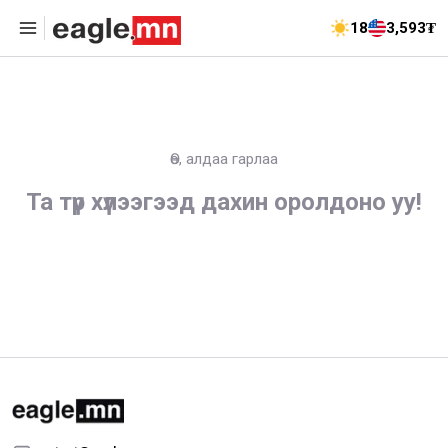
18
3,593₮
Өө, алдаа гарлаа
Та түр хүлээгээд дахин оролдоно уу!