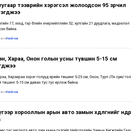
уугаар тээврийн хэрэгсэл жолоодсон 95 зөрчил
гэгджээ
ийн 17, хүүхэд, гэр бүлийн хүчирхийллийн 52, хулгайн 21 дуудлага, мэдээлэл
сэн байна.
өмнө
•
Нийгэм
эн, Хараа, Онон голын усны түвшин 5-15 см
гджээ
раа, Хархираа зэрэг голууд үерийн түвшинг 5-25 см, Онон, Туул /Лүн сум/ гол
 түвшинг 5-15 см даван тус тус үерлэж байна.
өмнө
•
Нийгэм
гээр хорооллын арын авто замын хөдөлгөөнийг өнөөдрө
а
өс тус чиглэлд авто зам хаана гэдгийг Нийслэлийн Замын Хөгжлийн Газ