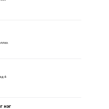
эллээ.
эд 4-
г нэг