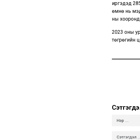
иргэдэд 28
өмнө нь мэд
ны хооронд 
2023 оны ур
төгрөгийн 
Сэтгэгдэ