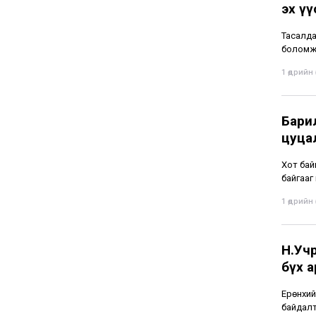
эх ү
Тасалда
боломж
1 өдрийн ө
Бари
цуца
Хот бай
байгааг
1 өдрийн ө
Н.Учр
бүх 
Ерөнхий
байдалт