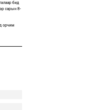
талаар бид
эр сарын 8-
яд орчим