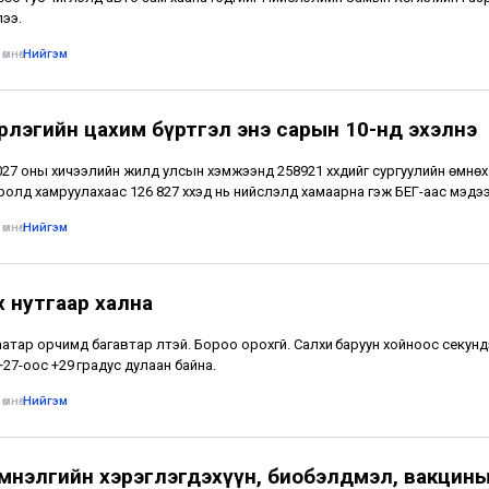
ээ.
өмнө
•
Нийгэм
рлэгийн цахим бүртгэл энэ сарын 10-нд эхэлнэ
27 оны хичээлийн жилд улсын хэмжээнд 258921 хүүхдийг сургуулийн өмнөх
олд хамруулахаас 126 827 хүүхэд нь нийслэлд хамаарна гэж БЕГ-аас мэдэ
өмнө
•
Нийгэм
х нутгаар хална
атар орчимд багавтар үүлтэй. Бороо орохгүй. Салхи баруун хойноос секунд
 +27-оос +29 градус дулаан байна.
өмнө
•
Нийгэм
эмнэлгийн хэрэглэгдэхүүн, биобэлдмэл, вакцины