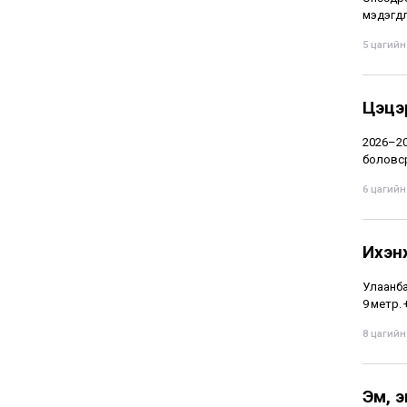
мэдэгдл
5 цагийн 
Цэцэ
2026–20
боловср
6 цагийн 
Ихэн
Улаанба
9 метр.
8 цагийн 
Эм, 