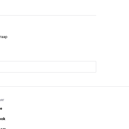
гаар
аяг
be
ook