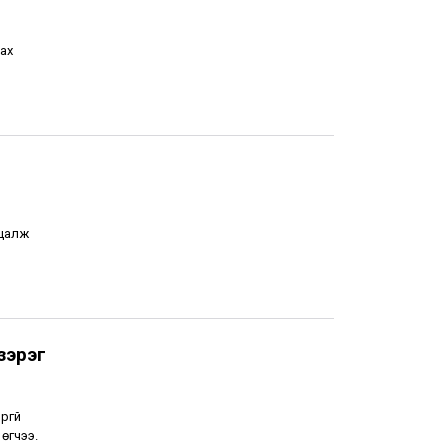
ах
уцалж
зэрэг
ргүй
өгчээ.