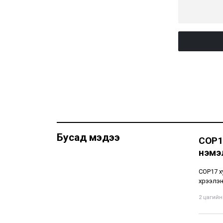
Бусад мэдээ
СОР1
нэмэ
СОР17 х
хүрээлэ
2 цагийн 