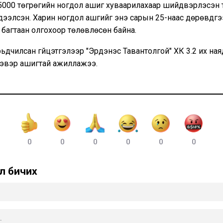
5000 төгрөгийн ногдол ашиг хуваарилахаар шийдвэрлэсэн 
ээлсэн. Харин ногдол ашгийг энэ сарын 25-наас дөрөвдүгэ
багтаан олгохоор төлөвлөсөн байна.
ьдчилсан гүйцэтгэлээр "Эрдэнэс Тавантолгой" ХК 3.2 их на
цэвэр ашигтай ажиллажээ.
0
0
0
0
0
0
л бичих