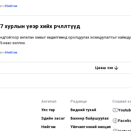
мнө
•
Нийгэм
 хурлын үеэр хийх өөрчлөлтүүд
ондгойгоор ангилан замыг хөдөлгөөнд оролцуулах зохицуулалтыг наймду
-наас эхлүүлнэ.
мнө
•
Нийгэм
Цааш үзэх
Ангилал
Редакци
Сошиал х
Улс төр
Бидний тухай
Youtu
Эдийн засаг
Баннер байршуулах
Faceb
Нийгэм
Үйлчилгээний нөхцөл