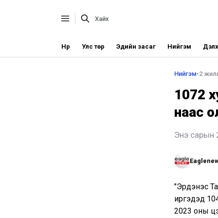
Нүүр
Улс төр
Эдийн засаг
Нийгэм
Дэлх
Нийгэм
•
2 жил
1072 х
наас о
Энэ сарын 2
Eaglene
"Эрдэнэс Та
иргэдэд 104
2023 оны ц