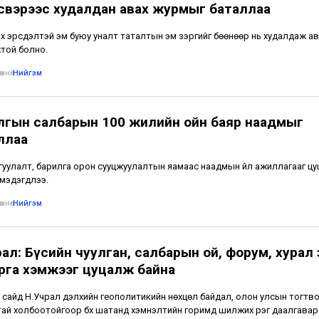
үсвэрээс худалдан авах журмыг баталлаа
х эрсдэлтэй эм буюу уналт таталтын эм зэргийг бөөнөөр нь худалдаж ав
той болно.
мнө
•
Нийгэм
лгын салбарын 100 жилийн ойн баяр наадмыг
ллаа
гуулалт, барилга орон сууцжуулалтын яамаас наадмын үйл ажиллагааг ц
 мэдэгдлээ.
мнө
•
Нийгэм
ал: Бүсийн чуулган, салбарын ой, форум, хурал 
арга хэмжээг цуцалж байна
 сайд Н.Учрал дэлхийн геополитикийн нөхцөл байдал, олон улсын тогтво
ай холбоотойгоор бүх шатанд хэмнэлтийн горимд шилжих үүрэг даалгавар 