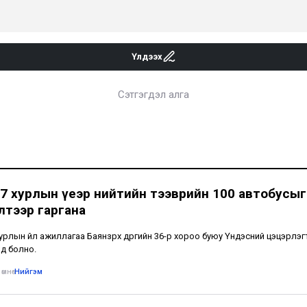
Үлдээх
Сэтгэгдэл алга
7 хурлын үеэр нийтийн тээврийн 100 автобусыг
лтээр гаргана
урлын үйл ажиллагаа Баянзүрх дүүргийн 36-р хороо буюу Үндэсний цэцэрлэг
нд болно.
өмнө
•
Нийгэм