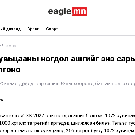
ий дахинд
Урлаг
Спорт
ийн өмнө
увьцааны ногдол ашгийг энэ сар
лгоно
5-наас дөрөвдүгээр сарын 8-ны хооронд багтаан олгохоор т
ws
вантолгой" ХК 2022 оны ногдол ашиг болгож, 1072 хувьца
,000 хүртэлх төгрөгийг иргэдэд шилжүүлсэн билээ. Тэгвэл т
эвэр ашгаас нэгж хувьцаанд 266 төгрөг буюу 1072 хувьца