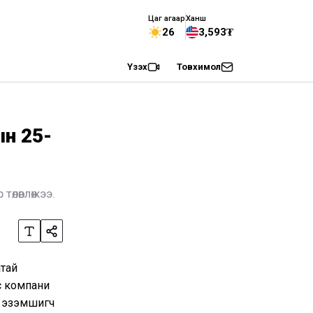
Цаг агаар
Ханш
26
3,593₮
Үзэх
Товхимол
ын 25-
өлөвлөжээ.
атай
ус компани
а эзэмшигч