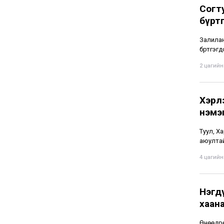
Согт
бүрт
Залиланг
бүртгэгд
2 цагийн 
Хэрл
нэмэ
Туул, Ха
аюултай
4 цагийн 
Нэгдү
хаан
Өнөөдрө