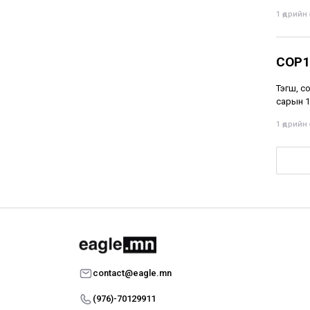
1 өдрийн ө
СОР17
Тэгш, с
сарын 15
1 өдрийн ө
contact@eagle.mn
(976)-70129911