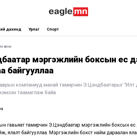
ий дахинд
Урлаг
Спорт
н өмнө
дбаатар мэргэжлийн боксын ес д
а байгууллаа
аврын компаниуд манай тамирчин Э.Цэндбаатарыг "Илт 
 хэмээн таамаглаж байв
ws
ын гавьяат тамирчин Э.Цэндбаатар мэргэжлийн боксын ес
йж, ялалт байгууллаа. Мэргэжлийн бокст найм дараалан яла