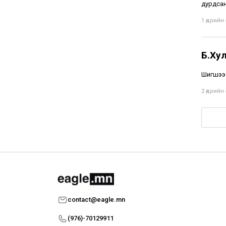
дурдсан
1 өдрийн ө
Б.Ху
Шигшээ 
2 өдрийн ө
contact@eagle.mn
(976)-70129911