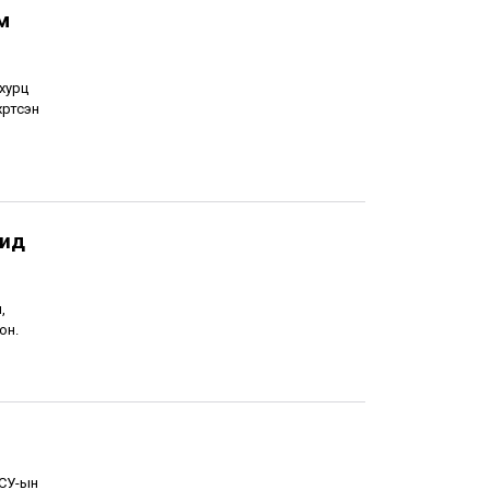
м
хурц
үртсэн
чид
,
он.
НСУ-ын