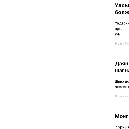
Улсы
болж
Үндэсни
арслан 
юм.
8 цагийн 
Даян
шагн
Шинэ цо
үзүүлэсэ
9 цагийн 
Монг
7 орны 