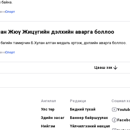
 байна.
мнө
•
Спорт
лан Жюү Жицүгийн дэлхийн аварга боллоо
багийн тамирчин Б.Хулан алтан медаль хүртэж, дэлхийн аварга боллоо.
мнө
•
Спорт
Цааш үзэх
Ангилал
Редакци
Сошиал х
Улс төр
Бидний тухай
Youtu
Эдийн засаг
Баннер байршуулах
Faceb
Нийгэм
Үйлчилгээний нөхцөл