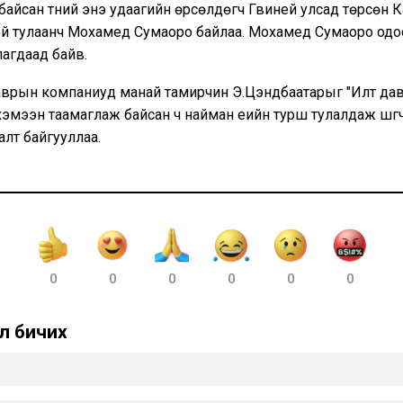
байсан түүний энэ удаагийн өрсөлдөгч Гвиней улсад төрсөн 
й тулаанч Мохамед Сумаоро байлаа. Мохамед Сумаоро одо
лагдаад байв.
аврын компаниуд манай тамирчин Э.Цэндбаатарыг "Илт дав
хэмээн таамаглаж байсан ч найман үеийн турш тулалдаж шүү
алт байгууллаа.
0
0
0
0
0
0
л бичих