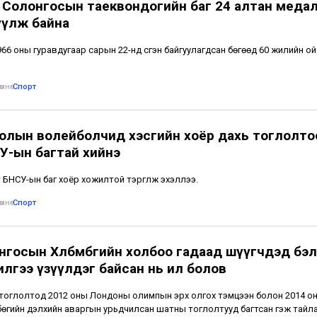
 Солонгосын таеквондогийн баг 24 алтан меда
үүлж байна
1966 оны гуравдугаар сарын 22-нд үүсгэн байгуулагдсан бөгөөд 60 жилийн о
мнө
•
Спорт
олын волейболчид хэсгийн хоёр дахь тоглолто
У-ын багтай хийнэ
т БНСУ-ын баг хоёр хожилтой тэргүүлж эхэллээ.
мнө
•
Спорт
нгосын Хөлбөмбөгийн холбоо гадаад шүүгчдэд бэ
илгээ үзүүлдэг байсан нь ил болов
тоглолтод 2012 оны Лондоны олимпын эрх олгох тэмцээн болон 2014 о
өгийн дэлхийн аваргын урьдчилсан шатны тоглолтууд багтсан гэж тайл