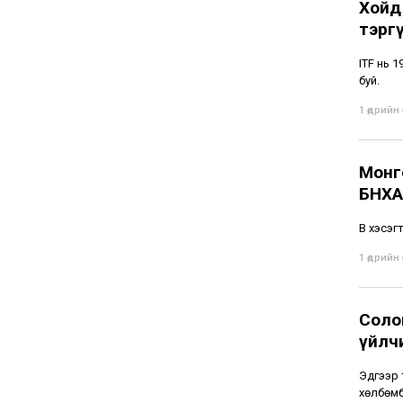
Хойд
тэрг
ITF нь 
буй.
1 өдрийн ө
Монг
БНХА
В хэсэг
1 өдрийн ө
Соло
үйлч
Эдгээр 
хөлбөмб