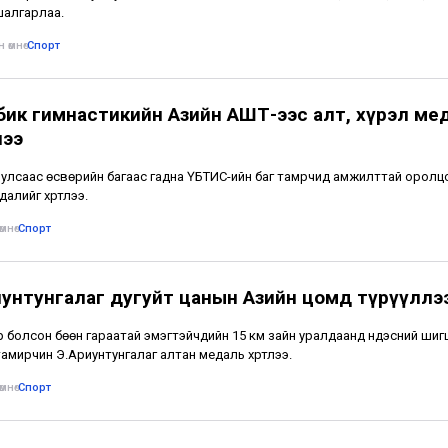
шалгарлаа.
 өмнө
•
Спорт
бик гимнастикийн Азийн АШТ-ээс алт, хүрэл ме
лээ
улсаас өсвөрийн багаас гадна ҮБТИС-ийн баг тамрчид амжилттай оролц
далийг хүртлээ.
мнө
•
Спорт
иунтунгалаг дугуйт цанын Азийн цомд түрүүллэ
 болсон бөөн гараатай эмэгтэйчүүдийн 15 км зайн уралдаанд үндэсний ши
тамирчин Э.Ариунтунгалаг алтан медаль хүртлээ.
мнө
•
Спорт