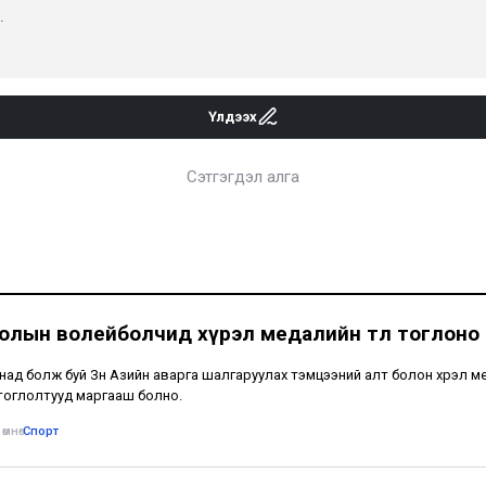
Үлдээх
Сэтгэгдэл алга
олын волейболчид хүрэл медалийн төлөө тоглоно
над болж буй Зүүн Азийн аварга шалгаруулах тэмцээний алт болон хүрэл 
тоглолтууд маргааш болно.
өмнө
•
Спорт