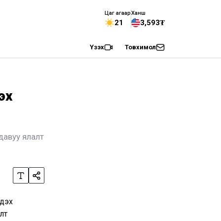
Цаг агаар
Ханш
21
3,593₮
Үзэх
Товхимол
эх
давуу ялалт
 дэх
лт