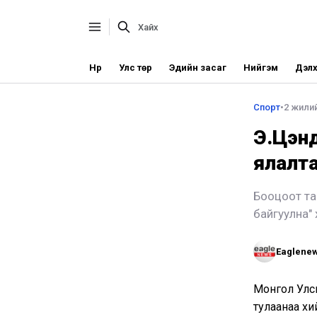
Нүүр
Улс төр
Эдийн засаг
Нийгэм
Дэлх
Спорт
•
2 жилий
Э.Цэн
ялалта
Бооцоот та
байгуулна"
Eaglene
Монгол Улс
тулаанаа хи