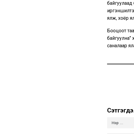
байгуулаад 
иргэншилтэ
ялж, хоёр я
Бооцоот та
байгуулна" 
саналаар ял
Сэтгэгдэ