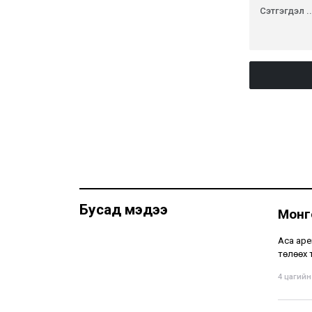
Бусад мэдээ
Монг
Аса аре
төлөөх 
4 цагийн 