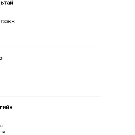
льтай
й тохиож
о
лгийн
ны
анд