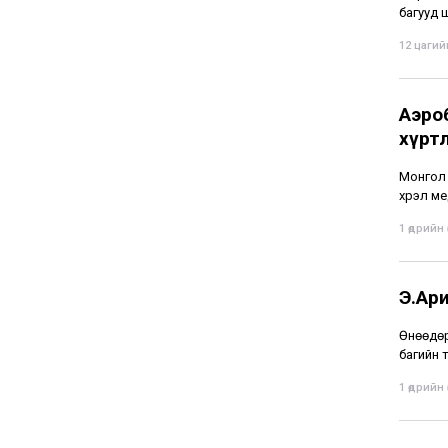
багууд 
12 цагийн
Аэро
хүрт
Монгол 
хүрэл ме
1 өдрийн ө
Э.Ар
Өнөөдөр
багийн 
1 өдрийн ө