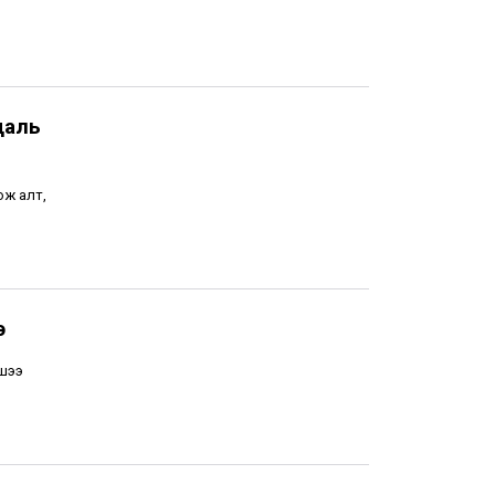
даль
ож алт,
э
гшээ