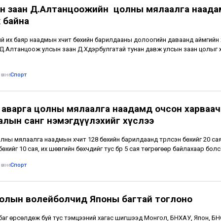
н заан Д.Алтанцоожийн цолны мялаалга наада
 байна
й их баяр наадмын хүчит бөхийн барилдааны долоогийн даваанд аймгийн 
Д.Алтанцоож улсын заан Д.Хүдэрбулгатай тунан давж улсын заан цолыг х
өмнө
•
Спорт
 аварга цолны мялаалга наадамд очсон харваа
алын санг нэмэгдүүлэхийг хүслээ
лны мялаалга наадмын хүчит 128 бөхийн барилдаанд түрүүлсэн бөхийг 20 сая
н бөхийг 10 сая, их шөвгийн бөхчүүдийг тус бүр 5 сая төгрөгөөр байлахаар болс
өмнө
•
Спорт
олын волейболчид Японы багтай тоглоно
баг өрсөлдөж буй тус тэмцээний хагас шигшээд Монгол, БНХАУ, Япон, Б