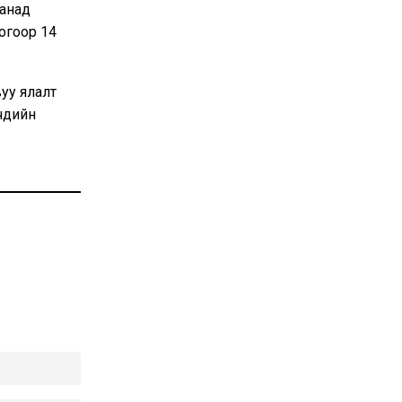
Канад
огоор 14
уу ялалт
гчдийн