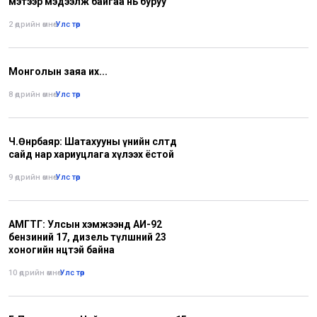
мэтээр мэдээлж байгаа нь буруу
2 өдрийн өмнө
•
Улс төр
Монголын заяа их...
8 өдрийн өмнө
•
Улс төр
Ч.Өнөрбаяр: Шатахууны үнийн өсөлтөд
сайд нар хариуцлага хүлээх ёстой
9 өдрийн өмнө
•
Улс төр
АМГТГ: Улсын хэмжээнд АИ-92
бензиний 17, дизель түлшний 23
хоногийн нөөцтэй байна
10 өдрийн өмнө
•
Улс төр