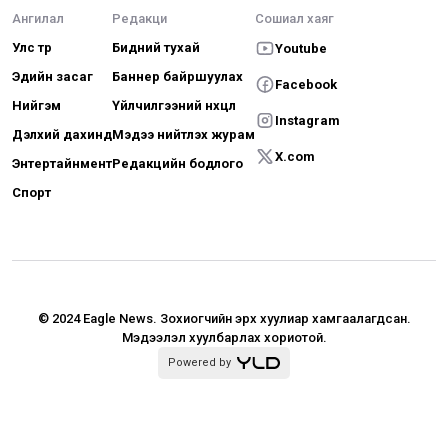
Ангилал
Редакци
Сошиал хаяг
Улс төр
Бидний тухай
Youtube
Эдийн засаг
Баннер байршуулах
Facebook
Нийгэм
Үйлчилгээний нөхцөл
Instagram
Дэлхий дахинд
Мэдээ нийтлэх журам
X.com
Энтертайнмент
Редакцийн бодлого
Спорт
© 2024 Eagle News.
Зохиогчийн эрх хуулиар хамгаалагдсан.
Мэдээлэл хуулбарлах хориотой.
Powered by