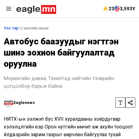
23
3,593₮
Улс төр
•
2 жилийн өмнө
Автобус баазуудыг нэгтгэн
шинэ зохион байгуулалтад
оруулна
Морингийн даваа, Тахилтад нийтийн тээврийн
цогцолбор барьж байна
Eaglenews
НИТХ-ын ээлжит бус XVII хуралдааны хоёрдугаар
хэлэлцүүлгийн үеэр Орон нутгийн өмчит аж ахуйн тооцоот
үйлдвэрийн зарим газрыг өөрчлөн байгуулах тухай