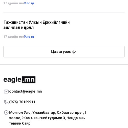
17 өдрийн өмнө
•
Улс төр
Тажикистан Улсын Ерөнхийлөгчийн
айлчлал өндөрлөлөө
17 өдрийн өмнө
•
Улс төр
Цааш үзэх
contact@eagle.mn
(976)-70129911
Монгол Улс, Улаанбаатар, Сүхбаатар дүүрэг, I
хороо, Жамъяангүний гудамж 3, Чандмань
төвийн байр