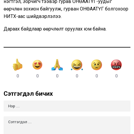
нэгтгэл, Зорчигч тээвэр гурав ОНӨААТҮГ-уудыг
өөрчлөн зохион байгуулж, гурван ОНӨААТҮГ болгохоор
НИТХ-аас шийдвэрлэлээ.
Дараах байдлаар өөрчлөлт оруулах юм байна.
0
0
0
0
0
0
Сэтгэгдэл бичих