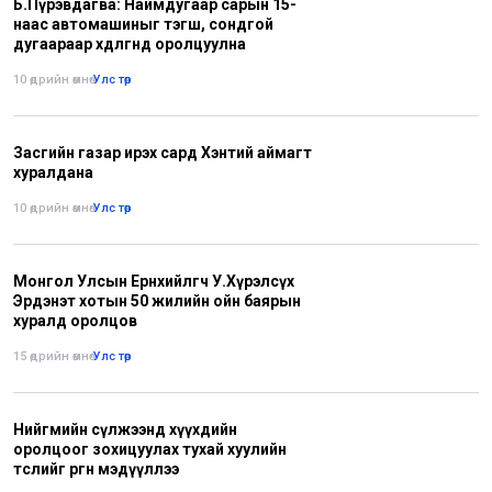
Б.Пүрэвдагва: Наймдугаар сарын 15-
наас автомашиныг тэгш, сондгой
дугаараар хөдөлгөөнд оролцуулна
10 өдрийн өмнө
•
Улс төр
Засгийн газар ирэх сард Хэнтий аймагт
хуралдана
10 өдрийн өмнө
•
Улс төр
Монгол Улсын Ерөнхийлөгч У.Хүрэлсүх
Эрдэнэт хотын 50 жилийн ойн баярын
хуралд оролцов
15 өдрийн өмнө
•
Улс төр
Нийгмийн сүлжээнд хүүхдийн
оролцоог зохицуулах тухай хуулийн
төслийг өргөн мэдүүллээ