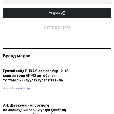
Үлдээх
Сэтгэгдэл алга
Бусад мэдээ
Ерөнхий сайд БНХАУ-аас сар бүр 12-15
мянган тонн АИ-92 автобензин
тогтмол нийлүүлэх хүсэлт тавила
6 цагийн өмнө
•
Улс төр
АН: Шатахуун импортлогч
компаниудын савны үлдэгдлийг нөөц