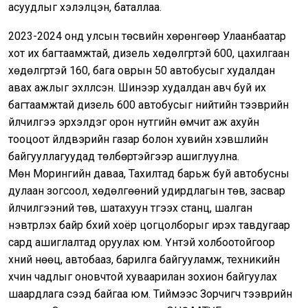
асуудлыг хэлэлцэн, баталлаа.
2023-2024 онд улсын төсвийн хөрөнгөөр Улаанбаатар
хот их багтаамжтай, дизель хөдөлгүүртэй 600, цахилгаан
хөдөлгүүртэй 160, бага оврын 50 автобусыг худалдан
авах ажлыг эхлүүлсэн. Шинээр худалдан авч буй их
багтаамжтай дизель 600 автобусыг нийтийн тээврийн
үйлчилгээ эрхэлдэг орон нутгийн өмчит аж ахуйн
тооцоот үйлдвэрийн газар болон хувийн хэвшлийн
байгууллагуудад төлбөртэйгээр ашиглуулна.
Мөн Морингийн даваа, Тахилтад барьж буй автобусны
дулаан зогсоол, хөдөлгөөний удирдлагын төв, засвар
үйлчилгээний төв, шатахуун түгээх станц, шалган
нэвтрүүлэх байр бүхий хоёр цогцолборыг ирэх тавдугаар
сард ашиглалтад оруулах юм. Үүнтэй холбоотойгоор
хүний нөөц, автобааз, барилга байгууламж, техникийн
хүчин чадлыг оновчтой хуваарилан зохион байгуулах
шаардлага үүсээд байгаа юм. Тиймээс Зорчигч тээврийн