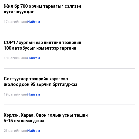
Жил бүр 700 орчим тарвагыг сэлгээн
нутагшуулдаг
17 цагийн өмнө
•
Нийгэм
СОР17 хурлын үеэр нийтийн тээврийн
100 автобусыг нэмэлтээр гаргана
18 цагийн өмнө
•
Нийгэм
Согтуугаар тээврийн хэрэгсэл
жолоодсон 95 зөрчил бүртгэгджээ
19 цагийн өмнө
•
Нийгэм
Хэрлэн, Хараа, Онон голын усны түвшин
5-15 см нэмэгджээ
21 цагийн өмнө
•
Нийгэм