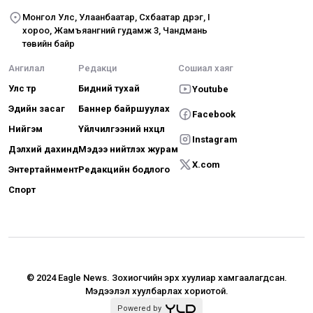
Монгол Улс, Улаанбаатар, Сүхбаатар дүүрэг, I
хороо, Жамъяангүний гудамж 3, Чандмань
төвийн байр
Ангилал
Редакци
Сошиал хаяг
Улс төр
Бидний тухай
Youtube
Эдийн засаг
Баннер байршуулах
Facebook
Нийгэм
Үйлчилгээний нөхцөл
Instagram
Дэлхий дахинд
Мэдээ нийтлэх журам
X.com
Энтертайнмент
Редакцийн бодлого
Спорт
© 2024 Eagle News.
Зохиогчийн эрх хуулиар хамгаалагдсан.
Мэдээлэл хуулбарлах хориотой.
Powered by