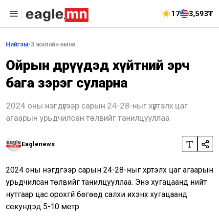
17
3,593₮
Нийгэм
•
3 жилийн өмнө
Ойрын өдрүүдэд хүйтний эрч
бага зэрэг суларна
2024 оны нэгдүгээр сарын 24-28-ныг хүртэлх цаг
агаарын урьдчилсан төлвийг танилцууллаа
Eaglenews
2024 оны нэгдүгээр сарын 24-28-ныг хүртэлх цаг агаарын
урьдчилсан төлвийг танилцууллаа. Энэ хугацаанд нийт
нутгаар цас орохгүй бөгөөд салхи ихэнх хугацаанд
секундэд 5-10 метр.