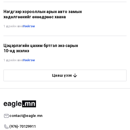
Нэгдүгээр хорооллын арын авто замын
хөдөлгөөнийг өнөөдрөөс хаана
1 өдрийн өмнө
•
Нийгэм
Цэцэрлэгийн цахим бүртгэл энэ сарын
10-нд эхэлнэ
1 өдрийн өмнө
•
Нийгэм
Цааш үзэх
contact@eagle.mn
(976)-70129911