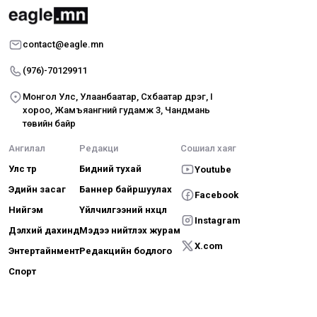
contact@eagle.mn
(976)-70129911
Монгол Улс, Улаанбаатар, Сүхбаатар дүүрэг, I
хороо, Жамъяангүний гудамж 3, Чандмань
төвийн байр
Ангилал
Редакци
Сошиал хаяг
Улс төр
Бидний тухай
Youtube
Эдийн засаг
Баннер байршуулах
Facebook
Нийгэм
Үйлчилгээний нөхцөл
Instagram
Дэлхий дахинд
Мэдээ нийтлэх журам
X.com
Энтертайнмент
Редакцийн бодлого
Спорт