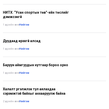
НИТХ: “Усан спортын төв”-ийн төслийг
дэмжсэнгүй
1 өдрийн өмнө
•
Нийгэм
Дуудаад ирэхгүй алсад
1 өдрийн өмнө
•
Нийгэм
Баруун аймгуудын нутгаар бороо орно
1 өдрийн өмнө
•
Нийгэм
Халалт үргэлжлэх тул аялахдаа
сэрэмжтэй байхыг анхааруулж байна
2 өдрийн өмнө
•
Нийгэм