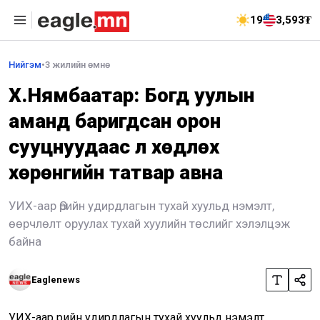
19
3,593₮
Нийгэм
•
3 жилийн өмнө
Х.Нямбаатар: Богд уулын
аманд баригдсан орон
сууцнуудаас үл хөдлөх
хөрөнгийн татвар авна
УИХ-аар Өрийн удирдлагын тухай хуульд нэмэлт,
өөрчлөлт оруулах тухай хуулийн төслийг хэлэлцэж
байна
Eaglenews
УИХ-аар Өрийн удирдлагын тухай хуульд нэмэлт,