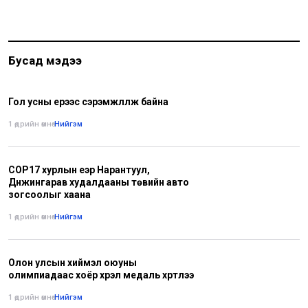
Бусад мэдээ
Гол усны үерээс сэрэмжлүүлж байна
1 өдрийн өмнө
•
Нийгэм
COP17 хурлын үеэр Нарантуул,
Дүнжингарав худалдааны төвийн авто
зогсоолыг хаана
1 өдрийн өмнө
•
Нийгэм
Олон улсын хиймэл оюуны
олимпиадаас хоёр хүрэл медаль хүртлээ
1 өдрийн өмнө
•
Нийгэм