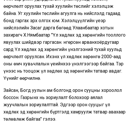
өөрчлөлт оруулах тухай хуулийн төслийг хэлэлцэж
байна. Уг хуулийн төслийн агуулга нь нийслэлд гадаад
бонд гаргах эрх олгох юм. Хэлэлцүүлгийн үеэр
нийслэлийн Засаг дарга бөгөөд Улаанбаатар хотын
захирагч Х.Нямбаатар "Үл хөдлөх эд хөрөнгийн тооллого
явуулах шийдвэр гаргасан. Өнгөрсөн арванхоёрдугаар
сард Үл хөдлөх эд хөрөнгийн үнэлгээний тухай хуульд
өөрчлөлт оруулсан. Ихэнх үл хөдлөх хөрөнгө 2000-аад
оны өмч хувьчлалын үеийнхээ үнэлгээгээр байгаа. Тэр
үнээс нь тооцож үл хөдлөх эд хөрөнгийн татвар авдаг.
Үүнийг өөрчилнө.
Зайсан, Богд уулын ам болгонд орон сууцны хороолол
боссон. Газрынх нь зориулалт болохоор аялал
жуучлалын зориулалттай. Эдгээр орон сууцыг үл
хөдлөх эд хөрөнгийн бүртгэлд хамруулж татвар авахаар
төлөвлөж байгаа" гэлээ.