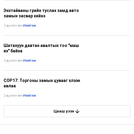
Энхтайваны гүүрийн туслах замд авто
замын засвар хийнэ
2 өдрийн өмнө
•
Нийгэм
Шатахуун давтан авалтын тоо "маш
их" байна
2 өдрийн өмнө
•
Нийгэм
COP17: Торгоны замын цувааг хүлээн
авлаа
2 өдрийн өмнө
•
Нийгэм
Цааш үзэх