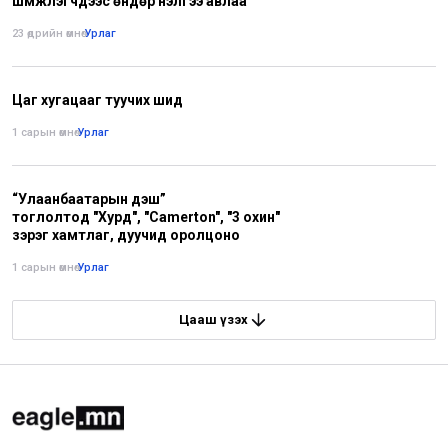
шүүмжлэгчдээс өндөр үнэлгээ авлаа
23 өдрийн өмнө
•
Урлаг
Цаг хугацааг туучих шид
1 сарын өмнө
•
Урлаг
“Улаанбаатарын үдэш”
тоглолтод "Хурд", "Camerton", "3 охин"
зэрэг хамтлаг, дуучид оролцоно
1 сарын өмнө
•
Урлаг
Цааш үзэх