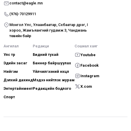
contact@eagle.mn
(976)-70129911
Монгол Улс, Улаанбаатар, Сүхбаатар дүүрэг, I
хороо, Жамъяангүний гудамж 3, Чандмань
төвийн байр
Ангилал
Редакци
Сошиал хаяг
Улс төр
Бидний тухай
Youtube
Эдийн засаг
Баннер байршуулах
Facebook
Нийгэм
Үйлчилгээний нөхцөл
Instagram
Дэлхий дахинд
Мэдээ нийтлэх журам
X.com
Энтертайнмент
Редакцийн бодлого
Спорт