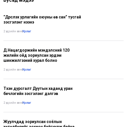
“Дүрслэх урлагийн оюуны өв сан” тусгай
үзэсгэлэнг нээнэ
2 өдрийн өмнө
•
Урлаг
Д.Нацагдоржийн мэндэлсний 120
жилийн ойд зориулсан эрдэм
шинжилгээний хурал болно
2 өдрийн өмнө
•
Урлаг
Түүхэн дурсгалт Дуутын хаданд уран
бичлэгийн үзэсгэлэнг дэлгэв
2 өдрийн өмнө
•
Урлаг
Жуулчдад зориулсан соёлын
хөтөлбөрийг зохион байгуулж байна