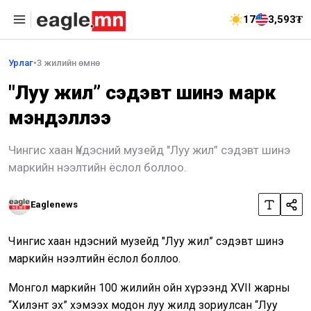
17
3,593₮
Урлаг
•
3 жилийн өмнө
"Луу жил” сэдэвт шинэ марк
мэндэллээ
Чингис хаан Үндэсний музейд "Луу жил” сэдэвт шинэ
маркийн нээлтийн ёслол боллоо.
Eaglenews
Чингис хаан Үндэсний музейд "Луу жил” сэдэвт шинэ
маркийн нээлтийн ёслол боллоо.
Монгол маркийн 100 жилийн ойн хүрээнд XVII жарны
“Хилэнт эх” хэмээх модон луу жилд зориулсан “Луу