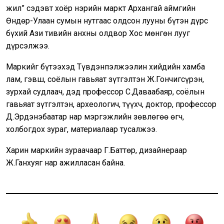
жил” сэдэвт хоёр нэрийн маркт Архангай аймгийн
Өндөр-Улаан сумын нутгаас олдсон лууны бүтэн дүрс
бүхий Ази тивийн анхны олдвор Хос мөнгөн лууг
дүрсэлжээ.
Маркийг бүтээхэд Түвдэнпэлжээлин хийдийн хамба
лам, гэвш, соёлын гавьяат зүтгэлтэн Ж.Гончигсүрэн,
зурхай судлаач, дэд профессор С.Даваабаяр, соёлын
гавьяат зүтгэлтэн, археологич, түүхч, доктор, профессор
Д.Эрдэнэбаатар нар мэргэжлийн зөвлөгөө өгч,
холбогдох зураг, материалаар тусалжээ.
Харин маркийн зураачаар Г.Баттөр, дизайнераар
Ж.Ганхуяг нар ажилласан байна.