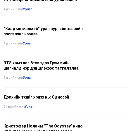
4 өдрийн өмнө
•
Урлаг
“Хаадын мэлмий” уран зургийн хээрийн
үзэсгэлэнг нээлээ
4 өдрийн өмнө
•
Урлаг
BTS хамтлаг бүтээлүүдээ Грэммийн
шагналд нэр дэвшүүлэхээс татгалзлаа
9 өдрийн өмнө
•
Урлаг
Дэлхийн түүхийг хүүрнэх нь: Одиссэй
21 өдрийн өмнө
•
Урлаг
Кристофер Ноланы "The Odyssey" кино