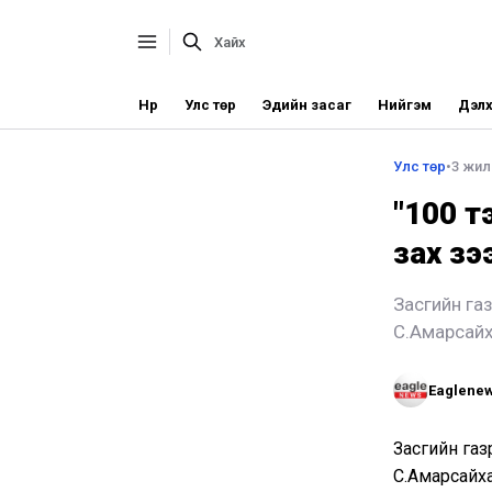
Нүүр
Улс төр
Эдийн засаг
Нийгэм
Дэлх
Улс төр
•
3 жил
"100 т
зах зэ
Засгийн га
С.Амарсайха
Eaglene
Засгийн га
С.Амарсайха