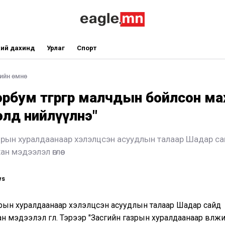
ий дахинд
Урлаг
Спорт
ийн өмнө
эрбум төгрөгөөр малчдын бойлсон м
элд нийлүүлнэ"
зрын хуралдаанаар хэлэлцсэн асуудлын талаар Шадар с
н мэдээлэл өглөө
ws
зрын хуралдаанаар хэлэлцсэн асуудлын талаар Шадар сайд
н мэдээлэл өглөө. Тэрээр "Засгийн газрын хуралдаанаар өвөлж