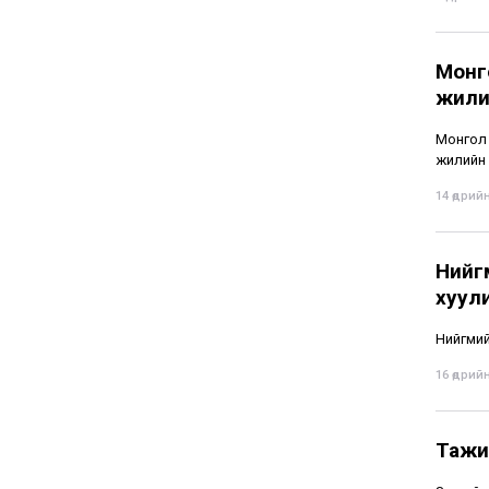
Монг
жили
Монгол 
жилийн 
14 өдрийн
Нийг
хуули
Нийгмий
16 өдрийн
Тажик