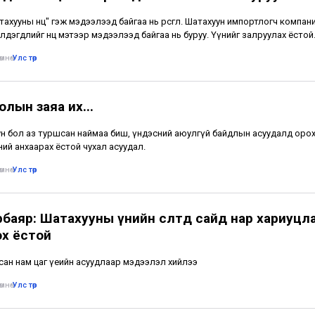
шатахууны нөөц" гэж мэдээлээд байгаа нь өрөөсгөл. Шатахуун импортлогч компа
лдэгдлийг нөөц мэтээр мэдээлээд байгаа нь буруу. Үүнийг залруулах ёстой
мнө
•
Улс төр
лын заяа их...
н бол аз туршсан наймаа биш, үндэсний аюулгүй байдлын асуудалд оро
ий анхаарах ёстой чухал асуудал.
мнө
•
Улс төр
рбаяр: Шатахууны үнийн өсөлтөд сайд нар хариуцл
эх ёстой
ан нам цаг үеийн асуудлаар мэдээлэл хийлээ
мнө
•
Улс төр