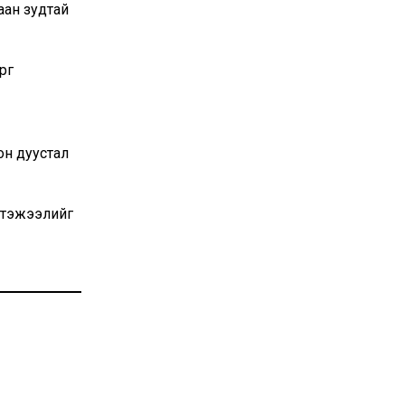
аан зудтай
өг
он дуустал
 тэжээлийг