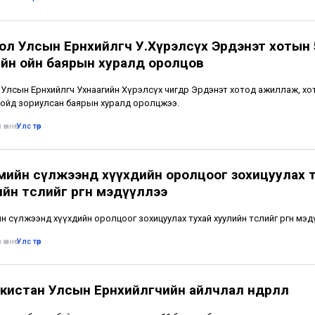
ол Улсын Ерөнхийлөгч У.Хүрэлсүх Эрдэнэт хотын
йн ойн баярын хуралд оролцов
Улсын Ерөнхийлөгч Ухнаагийн Хүрэлсүх өчигдөр Эрдэнэт хотод ажиллаж, хо
ойд зориулсан баярын хуралд оролцжээ.
 өмнө
•
Улс төр
мийн сүлжээнд хүүхдийн оролцоог зохицуулах 
йн төслийг өргөн мэдүүллээ
н сүлжээнд хүүхдийн оролцоог зохицуулах тухай хуулийн төслийг өргөн мэд
 өмнө
•
Улс төр
истан Улсын Ерөнхийлөгчийн айлчлал өндөрлөлөө