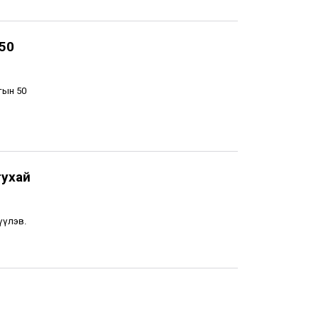
 50
тын 50
тухай
үүлэв.