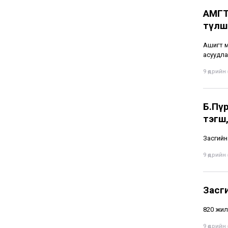
АМГТ
түлшн
Ашигт м
асуудлаа
9 өдрийн ө
Б.Пү
тэгш,
Засгийн
9 өдрийн ө
Засг
820 жил
9 өдрийн ө