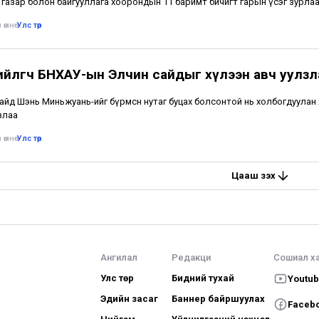
 газар болон байгууллага хоорондын 11 баримт бичигт гарын үсэг зурлаа
 өмнө
•
Улс төр
хийлөгч БНХАУ-ын Элчин сайдыг хүлээн авч уулзл
айд Шэнь Миньжуань-ийг бүрмөсөн нутаг буцах болсонтой нь холбогдуулан
злаа
 өмнө
•
Улс төр
Цааш үзэх
Ангилал
Редакци
Сошиал х
Улс төр
Бидний тухай
Youtu
Эдийн засаг
Баннер байршуулах
Faceb