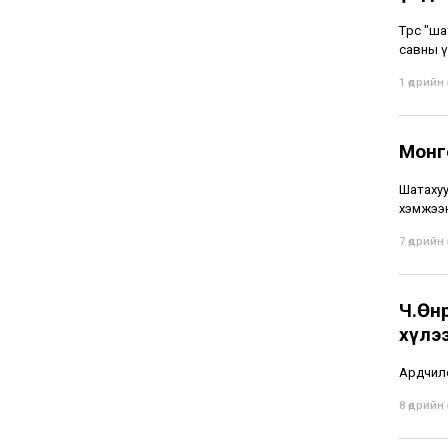
Төрөөс "
савны ү
1 өдрийн ө
Монго
Шатахуу
хэмжээн
7 өдрийн ө
Ч.Өнө
хүлэ
Ардчилс
8 өдрийн ө