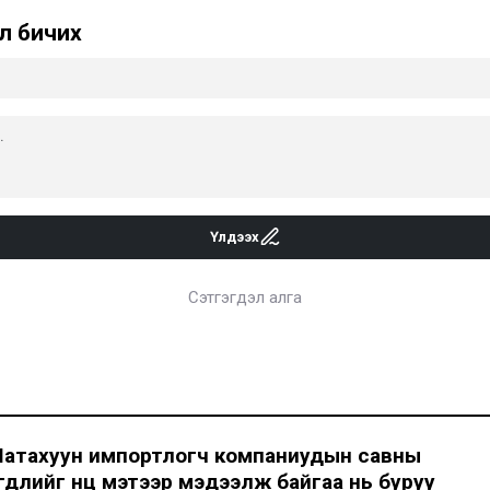
л бичих
Үлдээх
Сэтгэгдэл алга
Шатахуун импортлогч компаниудын савны
длийг нөөц мэтээр мэдээлж байгаа нь буруу