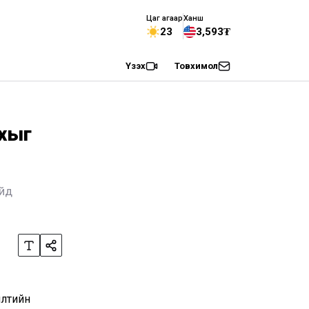
Цаг агаар
Ханш
23
3,593₮
Үзэх
Товхимол
ахыг
айд
илтийн