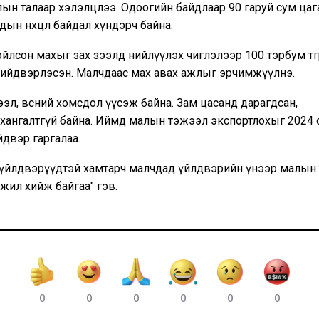
ын талаар хэлэлцлээ. Одоогийн байдлаар 90 гаруй сум цаг
дын нөхцөл байдал хүндэрч байна.
лсон махыг зах зээлд нийлүүлэх чиглэлээр 100 тэрбум төгр
шийдвэрлэсэн. Малчдаас мах авах ажлыг эрчимжүүлнэ.
л, өвсний хомсдол үүсэж байна. Зам цасанд дарагдсан,
 хангалтгүй байна. Иймд малын тэжээл экспортлохыг 2024 
двэр гаргалаа.
үйлдвэрүүдтэй хамтарч малчдад үйлдвэрийн үнээр малын
жил хийж байгаа" гэв.
0
0
0
0
0
0