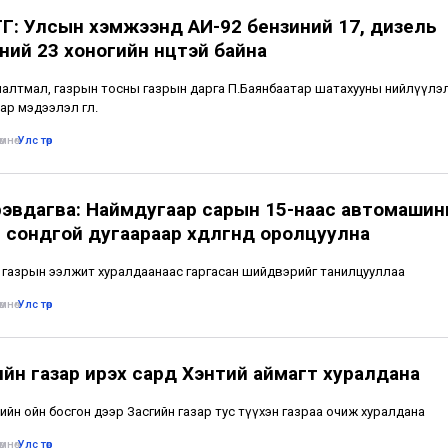
Г: Улсын хэмжээнд АИ-92 бензиний 17, дизель
ий 23 хоногийн нөөцтэй байна
алтмал, газрын тосны газрын дарга П.Баянбаатар шатахууны нийлүүлэ
р мэдээлэл өглөө.
мнө
•
Улс төр
рэвдагва: Наймдугаар сарын 15-наас автомаши
 сондгой дугаараар хөдөлгөөнд оролцуулна
 газрын ээлжит хуралдаанаас гаргасан шийдвэрийг танилцууллаа
мнө
•
Улс төр
ийн газар ирэх сард Хэнтий аймагт хуралдана
ийн ойн босгон дээр Засгийн газар тус түүхэн газраа очиж хуралдана
мнө
•
Улс төр