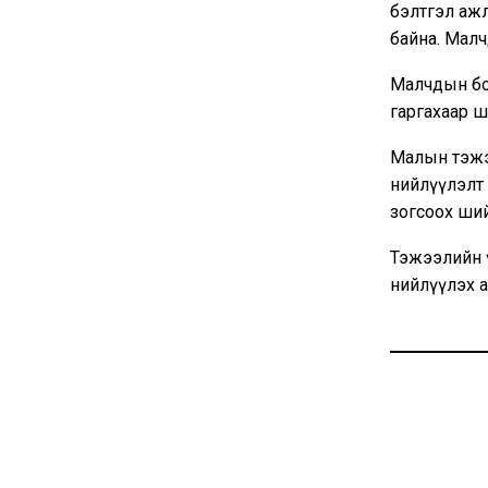
бэлтгэл ажл
байна. Малч
Малчдын бой
гаргахаар 
Малын тэжээ
нийлүүлэлт
зогсоох ший
Тэжээлийн 
нийлүүлэх а