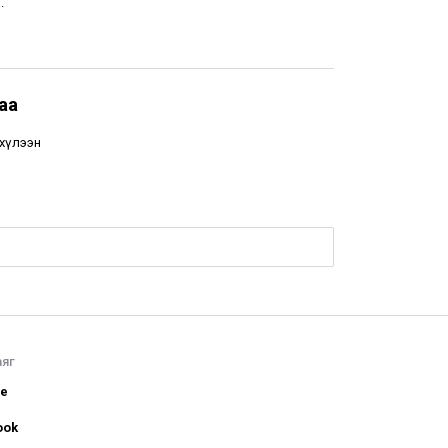
.
аа
 хүлээн
аяг
be
ook