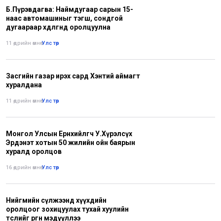
Б.Пүрэвдагва: Наймдугаар сарын 15-
наас автомашиныг тэгш, сондгой
дугаараар хөдөлгөөнд оролцуулна
11 өдрийн өмнө
•
Улс төр
Засгийн газар ирэх сард Хэнтий аймагт
хуралдана
11 өдрийн өмнө
•
Улс төр
Монгол Улсын Ерөнхийлөгч У.Хүрэлсүх
Эрдэнэт хотын 50 жилийн ойн баярын
хуралд оролцов
16 өдрийн өмнө
•
Улс төр
Нийгмийн сүлжээнд хүүхдийн
оролцоог зохицуулах тухай хуулийн
төслийг өргөн мэдүүллээ