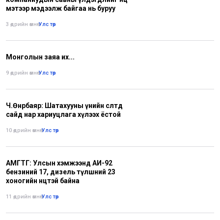
мэтээр мэдээлж байгаа нь буруу
3 өдрийн өмнө
•
Улс төр
Монголын заяа их...
9 өдрийн өмнө
•
Улс төр
Ч.Өнөрбаяр: Шатахууны үнийн өсөлтөд
сайд нар хариуцлага хүлээх ёстой
10 өдрийн өмнө
•
Улс төр
АМГТГ: Улсын хэмжээнд АИ-92
бензиний 17, дизель түлшний 23
хоногийн нөөцтэй байна
11 өдрийн өмнө
•
Улс төр