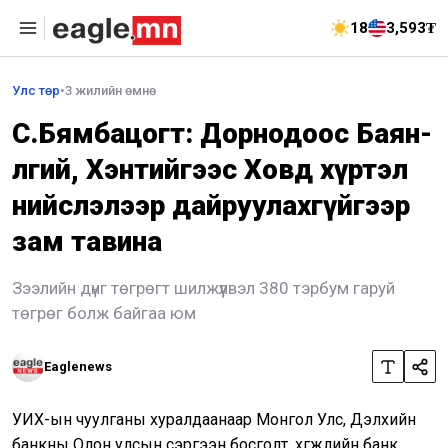
18
3,593₮
Улс төр
•
3 жилийн өмнө
С.Бямбацогт: Дорнодоос Баян-
Өлгий, Хэнтийгээс Ховд хүртэл
нийслэлээр дайруулахгүйгээр
зам тавина
Зээлийн дүнг төгрөгт шилжүүлвэл 380 тэрбум гаруй
төгрөг болж байгаа юм
Eaglenews
УИХ-ын чуулганы хуралдаанаар Монгол Улс, Дэлхийн
банкны Олон улсын сэргээн босголт, хөгжлийн банк