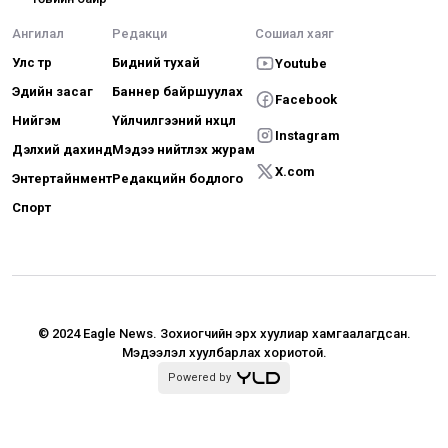
Ангилал
Редакци
Сошиал хаяг
Улс төр
Бидний тухай
Youtube
Эдийн засаг
Баннер байршуулах
Facebook
Нийгэм
Үйлчилгээний нөхцөл
Instagram
Дэлхий дахинд
Мэдээ нийтлэх журам
X.com
Энтертайнмент
Редакцийн бодлого
Спорт
© 2024 Eagle News.
Зохиогчийн эрх хуулиар хамгаалагдсан.
Мэдээлэл хуулбарлах хориотой.
Powered by