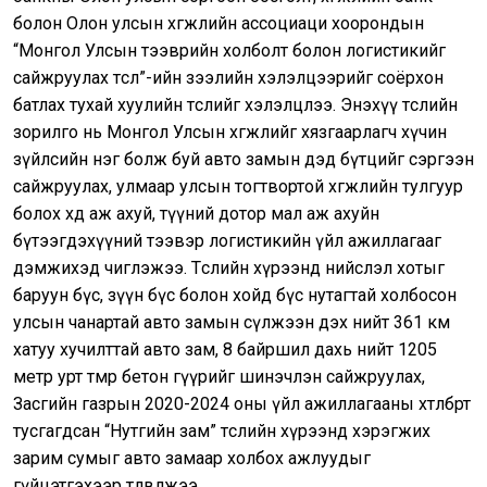
болон Олон улсын хөгжлийн ассоциаци хоорондын
“Монгол Улсын тээврийн холболт болон логистикийг
сайжруулах төсөл”-ийн зээлийн хэлэлцээрийг соёрхон
батлах тухай хуулийн төслийг хэлэлцлээ. Энэхүү төслийн
зорилго нь Монгол Улсын хөгжлийг хязгаарлагч хүчин
зүйлсийн нэг болж буй авто замын дэд бүтцийг сэргээн
сайжруулах, улмаар улсын тогтвортой хөгжлийн тулгуур
болох хөдөө аж ахуй, түүний дотор мал аж ахуйн
бүтээгдэхүүний тээвэр логистикийн үйл ажиллагааг
дэмжихэд чиглэжээ. Төслийн хүрээнд нийслэл хотыг
баруун бүс, зүүн бүс болон хойд бүс нутагтай холбосон
улсын чанартай авто замын сүлжээн дэх нийт 361 км
хатуу хучилттай авто зам, 8 байршил дахь нийт 1205
метр урт төмөр бетон гүүрийг шинэчлэн сайжруулах,
Засгийн газрын 2020-2024 оны үйл ажиллагааны хөтөлбөрт
тусгагдсан “Нутгийн зам” төслийн хүрээнд хэрэгжих
зарим сумыг авто замаар холбох ажлуудыг
гүйцэтгэхээр төлөвлөжээ.