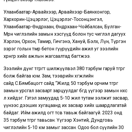
Улаанбаатар-Арвайхээр, Арвайхээр-Баянхонгор,
Хархорин-Цэцэрлэг, Цэцэрлэг-Тосонцэнгэл,
Улаанбаатар-Өндөрхаан, Өндөрхаан-Чойбалсан, Булган-
Мөрөн чиглэлийн замын хэсгүүд болон тус чиглэл дагуух
Хэрлэн, Орхон, Тамир, Гичгэнэ, Хануй, Бэлх, Лүн, Түргэн
зэрэг голын төмөр бетон гүүрүүдийн ажил уг зээлийн
хөрөнгөөр хийх ажлын жагсаалтад багтжээ.
Зээлийн дүнг төгрөгт шилжүүлвэл 380 тэрбум гаруй төгрөг
болж байгаа юм. Зам, тээврийн хөгжлийн
сайд С.Бямбацогт сайд “Жилд 50 тэрбум орчим төгрөг
замын урсгал засварт зарцуулдаг бөгөөд үүгээр замын нөхөөс
л хийдэг. Гэтэл замуудад 5-10 жил тутам ээлжит засвар,
үүнээс дээших хугацаанд их засвар хийх шаардлагатай
байдаг. Ийм ажилд огт төсөв тавьж байгаагүй. 2023 онд
35 тэрбум төгрөг тавьсан. Үүгээр Хэнтий, Дундговь
чиглэлийн 5-10 км замыг зассан. Одоо бол сүүлийн 30