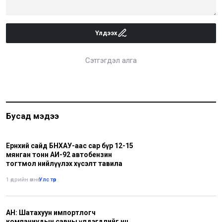
Үлдээх
Сэтгэгдэл алга
Бусад мэдээ
Ерөнхий сайд БНХАУ-аас сар бүр 12-15
мянган тонн АИ-92 автобензин
тогтмол нийлүүлэх хүсэлт тавила
1 өдрийн өмнө
•
Улс төр
АН: Шатахуун импортлогч
компаниудын савны үлдэгдлийг нөөц