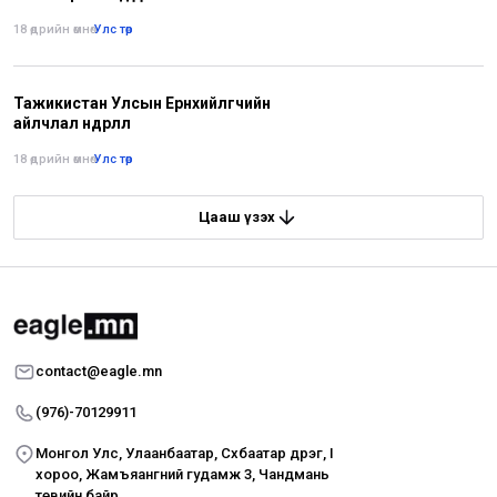
18 өдрийн өмнө
•
Улс төр
Тажикистан Улсын Ерөнхийлөгчийн
айлчлал өндөрлөлөө
18 өдрийн өмнө
•
Улс төр
Цааш үзэх
contact@eagle.mn
(976)-70129911
Монгол Улс, Улаанбаатар, Сүхбаатар дүүрэг, I
хороо, Жамъяангүний гудамж 3, Чандмань
төвийн байр