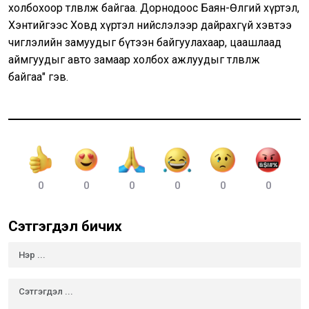
холбохоор төлөвлөж байгаа. Дорнодоос Баян-Өлгий хүртэл,
Хэнтийгээс Ховд хүртэл нийслэлээр дайрахгүй хэвтээ
чиглэлийн замуудыг бүтээн байгуулахаар, цаашлаад
аймгуудыг авто замаар холбох ажлуудыг төлөвлөж
байгаа" гэв.
0
0
0
0
0
0
Сэтгэгдэл бичих