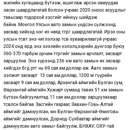
жилийн хугацаанд бүтээж, ашиглаж ирсэн замуудаа
засах шаардлагатай болсон учраас 2020 оноос асуудлыг
тавьсаар тодорхой хэсгийг ийнхүү шийдэж
байна. Монгол Улсын авто замын үндсэн сүлжээнд
засвар хийхэд нэг их наяд төгрөг шаардлагатай. Ирэх оны
улсын төсөвт энэ чиглэлээр төсөв хуваарилаагүй учраас
2024 онд ердөө энэ зээлийн хэлэлцээрийн дүнгээр буюу
360-370 тэрбум орчим төгрөгийг замын арчлалт, засварт
зарцуулна. Энэ хүрээнд 236 км авто замын их засвар
хийгдэх бөгөөд өртөг нь 69 сая ам.доллар аж. Авто замын
ээлжит засварт 13 сая ам.доллар, 1200 м гүүрийн
засварт 9 сая ам.доллар, Архангай аймгийн Булган сум,
Өвөрхангай аймгийн Хужирт суманд тавих 51 км замын
бүтээн байгуулалтад 11 сая ам.доллар зарцуулахаар
төсөвлөсөн байгаа. Засгийн газраас Завхан-Говь-Алтай
аймгийг дамнуулсан, мөн Булган-Өвөрхангай-Өмнөговь
аймгийг дамнуулсан, Дорнод-Сүхбаатар аймгийг
дамнуулсан авто замыг байгуулж, БНХАУ, ОХУ-тай