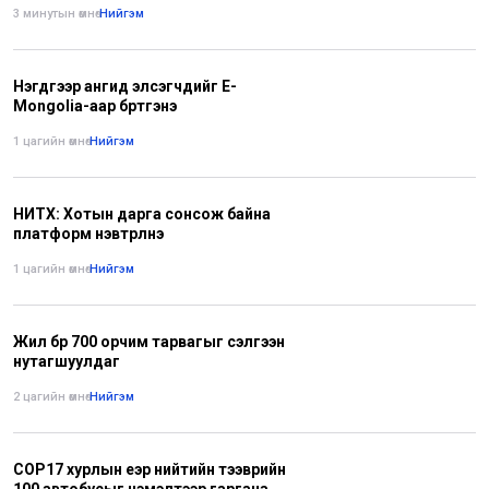
3 минутын өмнө
•
Нийгэм
Нэгдүгээр ангид элсэгчдийг E-
Mongolia-аар бүртгэнэ
1 цагийн өмнө
•
Нийгэм
НИТХ: Хотын дарга сонсож байна
платформ нэвтрүүлнэ
1 цагийн өмнө
•
Нийгэм
Жил бүр 700 орчим тарвагыг сэлгээн
нутагшуулдаг
2 цагийн өмнө
•
Нийгэм
СОР17 хурлын үеэр нийтийн тээврийн
100 автобусыг нэмэлтээр гаргана