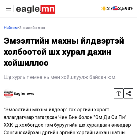
27
3,593₮
Нийгэм
•
3 жилийн өмнө
Эмээлтийн махны үйлдвэртэй
холбоотой шүүх хурал дахин
хойшиллоо
Шүүх хурлыг өмнө нь мөн хойшлуулж байсан юм.
Eaglenews
"Эмээлтийн махны үйлдвэр" гэх эрүүгийн хэрэгт
яллагдагчаар татагдсан Чен Бин болон "Эм Ди Си Пи"
ХХК-д холбогдох гэм буруугийн шүүх хуралдаан өнөөдөр
Сонгинохайрхан дүүргийн эрүүгийн хэргийн анхан шатны