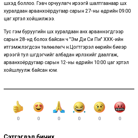
шүүхэд боллоо. Гэвч орчуулагч ирээгүй шалтгаанаар шүүх
хуралдаан арванхоёрдугаар сарын 27-ны өдрийн 09.00
цаг хүртэл хойшилжээ.
Тус гэм буруугийн шүүх хуралдаан анх арваннэгдүгээр
сарын 28-нд болох байсан ч "Эм Ди Си Пи" ХХК-ийн
итгэмжлэгдсэн төлөөлөгч н.Цогтгэрэл өөрийн биеэр
ирээгүй тул шүүгдэгчийг албадан ирүүлэхийг даалгаж,
арванхоёрдугаар сарын 12-ны өдрийн 10:00 цаг хүртэл
хойшлуулж байсан юм.
0
0
0
0
0
0
Сэтгэгдэл бичих