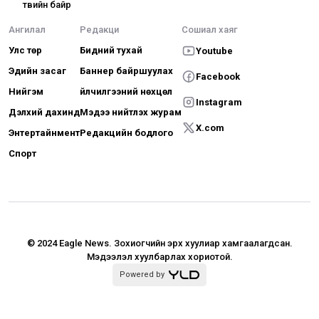
төвийн байр
Ангилал
Редакци
Сошиал хаяг
Улс төр
Бидний тухай
Youtube
Эдийн засаг
Баннер байршуулах
Facebook
Нийгэм
Үйлчилгээний нөхцөл
Instagram
Дэлхий дахинд
Мэдээ нийтлэх журам
X.com
Энтертайнмент
Редакцийн бодлого
Спорт
© 2024 Eagle News.
Зохиогчийн эрх хуулиар хамгаалагдсан.
Мэдээлэл хуулбарлах хориотой.
Powered by