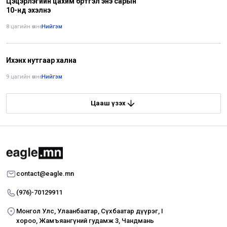
Цэцэрлэгийн цахим бүртгэл энэ сарын
10-нд эхэлнэ
8 цагийн өмнө
•
Нийгэм
Ихэнх нутгаар хална
9 цагийн өмнө
•
Нийгэм
Цааш үзэх
contact@eagle.mn
(976)-70129911
Монгол Улс, Улаанбаатар, Сүхбаатар дүүрэг, I
хороо, Жамъяангүний гудамж 3, Чандмань