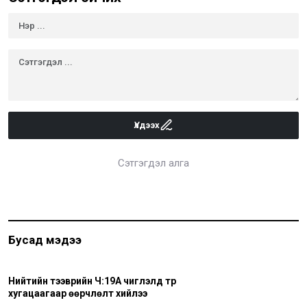
Үлдээх
Сэтгэгдэл алга
Бусад мэдээ
Нийтийн тээврийн Ч:19А чиглэлд түр
хугацаагаар өөрчлөлт хийлээ