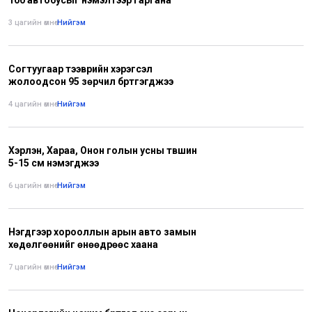
3 цагийн өмнө
•
Нийгэм
Согтуугаар тээврийн хэрэгсэл
жолоодсон 95 зөрчил бүртгэгджээ
4 цагийн өмнө
•
Нийгэм
Хэрлэн, Хараа, Онон голын усны түвшин
5-15 см нэмэгджээ
6 цагийн өмнө
•
Нийгэм
Нэгдүгээр хорооллын арын авто замын
хөдөлгөөнийг өнөөдрөөс хаана
7 цагийн өмнө
•
Нийгэм