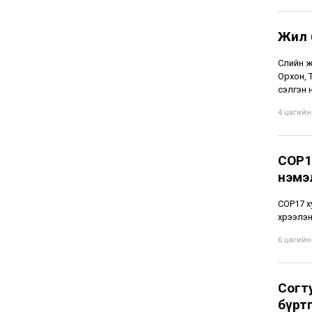
Жил 
Сүүлийн
Орхон, 
сэлгэн 
4 цагийн 
СОР1
нэмэ
СОР17 х
хүрээлэ
6 цагийн 
Согт
бүрт