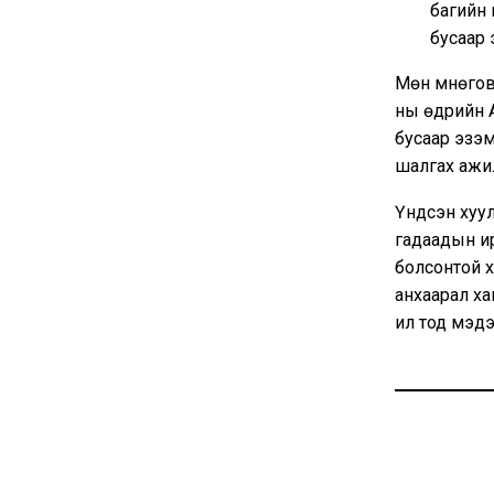
багийн 
бусаар 
Мөн Өмнөго
ны өдрийн А
бусаар эзэ
шалгах ажи
Үндсэн хуул
гадаадын ир
болсонтой 
анхаарал ха
ил тод мэдэ