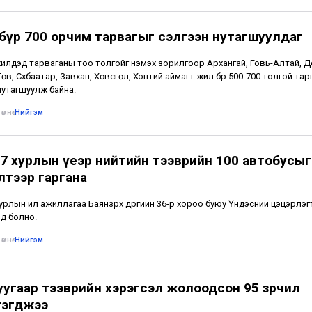
бүр 700 орчим тарвагыг сэлгээн нутагшуулдаг
 жилүүдэд тарваганы тоо толгойг нэмэх зорилгоор Архангай, Говь-Алтай, 
Төв, Сүхбаатар, Завхан, Хөвсгөл, Хэнтий аймагт жил бүр 500-700 толгой та
нутагшуулж байна.
өмнө
•
Нийгэм
7 хурлын үеэр нийтийн тээврийн 100 автобусыг
лтээр гаргана
урлын үйл ажиллагаа Баянзүрх дүүргийн 36-р хороо буюу Үндэсний цэцэрлэг
нд болно.
өмнө
•
Нийгэм
уугаар тээврийн хэрэгсэл жолоодсон 95 зөрчил
гэгджээ