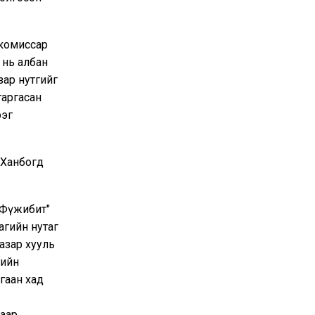
 комиссар
 нь албан
зар нутгийг
гаргасан
рэг
 Ханбогд
"Фүжибит"
агийн нутаг
газар хууль
гийн
гаан хад
жаар