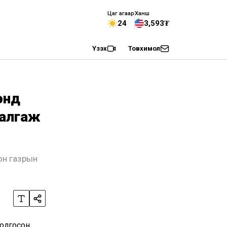
Цаг агаар
Ханш
24
3,593₮
Үзэх
Товхимол
энд
шалгаж
он газрын
 олгосон