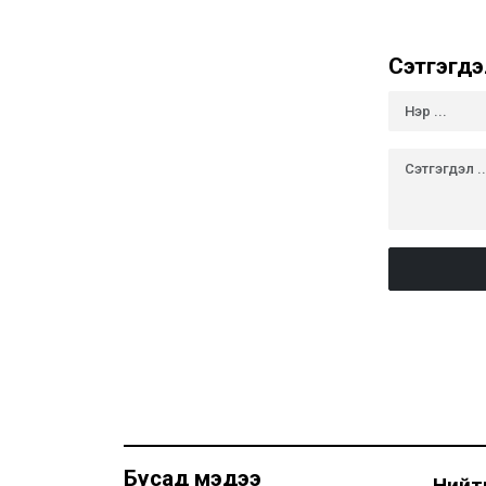
Сэтгэгдэ
Бусад мэдээ
Нийти