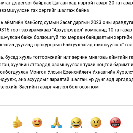
нутаг дэвсгэрт байрлах Цагаан хад нэртэй газарт 20 га газар
эзэмшүүлсэн гэх хэргийг шалгаж байна.
вь аймгийн Ханбогд сумын Засаг даргын 2023 оны аравдуга
315 тоот захирамжаар "Азхуртрэвел" компанид 10 га газар
мшүүлсэн байж болзошгүй гэх мөрдөн байцаалтын хэргийн
ллагаа дуусаад прокурорын байгууллагад шилжүүлсэн" гэл
ь, бусад хууль тогтоомжийг илт зөрчин Өмнөговь аймгийн га
гэн, хуулийн этгээдэд эзэмшүүлсэн тухай ноцтой баримт 
холбогдуулан Монгол Улсын Ерөнхийлөгч Ухнаагийн Хүрэлс
ндуулж, энэ асуудлыг яаралтай шалган, үр дүнг ард иргэдэд
элэхийг Засгийн газарт чиглэл болгосон юм.