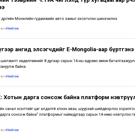
ээ
х дүүргийн Монелийн гудамжийн авто замыг хэсэгчлэн шинэчилнэ
өмнө
•
Нийгэм
үгээр ангид элсэгчдийг E-Mongolia-аар бүртгэнэ
 шилжилт хөдөлгөөнийг 8 дугаар сарын 14-ны өдрөөс өмнө баталгаажуул
сануулж байна.
өмнө
•
Нийгэм
: Хотын дарга сонсож байна платформ нэвтрүү
йн санал хүсэлтийг цаг алдалгүй хүлээн авах, шуурхай шийдвэрлэх зорилг
дарга сонсож байна” платформыг наймдугаар сарын 14-нөөс нэвтрүүлэх г
өмнө
•
Нийгэм