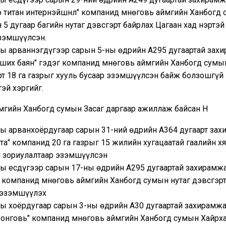
р титан интернэйшнл" компанид Өмнөговь аймгийн Ханбогд
 5 дугаар багийн нутаг дэвсгэрт байрлах Цагаан хад нэртэй 
эзэмшүүлсэн.
ны арваннэгдүгээр сарын 5-ны өдрийн А295 дугаартай зах
ших баян" гэдэг компанид Өмнөговь аймгийн Ханбогд сумы
т 18 га газрыг хууль бусаар эзэмшүүлсэн байж болзошгүй 
эй хэргийг.
ймгийн Ханбогд сумын Засаг даргаар ажиллаж байсан Н
ны арванхоёрдугаар сарын 31-ний өдрийн А364 дугаарт за
та" компанид 20 га газрыг 15 жилийн хугацаатай гаалийн х
н зориулалтаар эзэмшүүлсэн
ны есдүгээр сарын 17-ны өдрийн А295 дугаартай захирамж
 компанид Өмнөговь аймгийн Ханбогд сумын нутаг дэвсгэрт
 эзэмшүүлэх
ны хоёрдугаар сарын 3-ны өдрийн А30 дугаартай захирамж
онговь" компанид Өмнөговь аймгийн Ханбогд сумын Хайрха