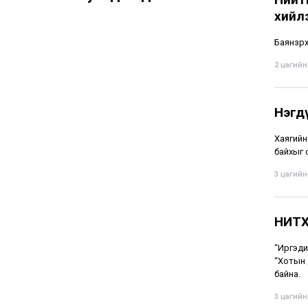
хийл
Баянзүр
2 цагийн 
Нэгд
Хаягийн
байхыг 
3 цагийн 
НИТХ
“Иргэди
“Хотын 
байна.
3 цагийн 