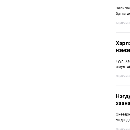
Залиланг
бүртгэгд
6 цагийн 
Хэрл
нэмэ
Туул, Ха
аюултай
8 цагийн 
Нэгдү
хаан
Өнөөдрө
мэдэгдл
9 цагийн 