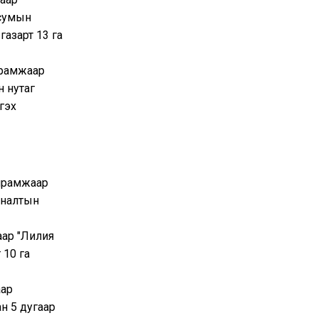
 сумын
газарт 13 га
ирамжаар
н нутаг
гэх
хирамжаар
яналтын
аар "Лилия
 10 га
аар
н 5 дугаар