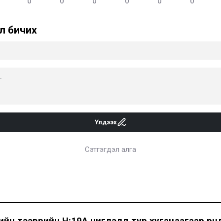
0
0
0
0
0
0
л бичих
Үлдээх
Сэтгэгдэл алга
йн тээврийн Ч:19А чиглэлд түр хугацаагаар өөрчл