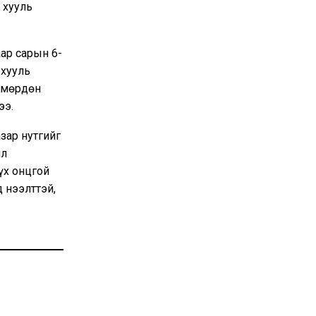
 хууль
ар сарын 6-
 хууль
 мөрдөн
ээ.
зар нутгийг
ил
үх онцгой
 нээлттэй,