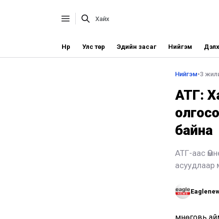
Нүүр
Улс төр
Эдийн засаг
Нийгэм
Дэлх
Нийгэм
•
3 жил
АТГ: Х
олгосо
байна
АТГ-аас Өм
асуудлаар 
Eaglene
Өмнөговь ай