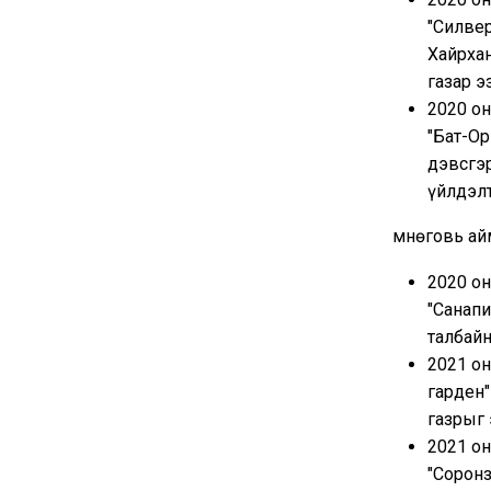
"Силве
Хайрхан
газар 
2020 о
"Бат-Ор
дэвсгэр
үйлдэлт
Өмнөговь а
2020 о
"Санапи
талбай
2021 о
гарден"
газрыг
2021 о
"Соронз