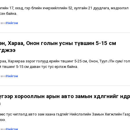
ийн 17, хүүхэд, гэр бүлийн хүчирхийллийн 52, хулгайн 21 дуудлага, мэдээлэл
сэн байна.
өмнө
•
Нийгэм
эн, Хараа, Онон голын усны түвшин 5-15 см
гджээ
раа, Хархираа зэрэг голууд үерийн түвшинг 5-25 см, Онон, Туул /Лүн сум/ гол
 түвшинг 5-15 см даван тус тус үерлэж байна.
өмнө
•
Нийгэм
гээр хорооллын арын авто замын хөдөлгөөнийг өнөөдрө
а
өс тус чиглэлд авто зам хаана гэдгийг Нийслэлийн Замын Хөгжлийн Газ
ээ.
өмнө
•
Нийгэм