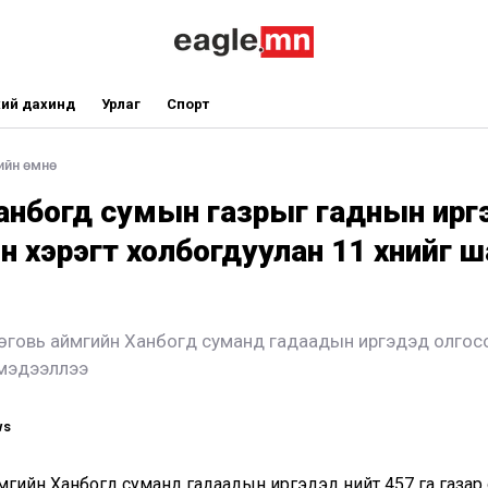
ий дахинд
Урлаг
Спорт
ийн өмнө
анбогд сумын газрыг гаднын ирг
н хэрэгт холбогдуулан 11 хүнийг 
нөговь аймгийн Ханбогд суманд гадаадын иргэдэд олгос
мэдээллээ
ws
мгийн Ханбогд суманд гадаадын иргэдэд нийт 457 га газар