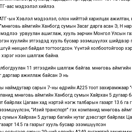
ТГ-аас мэдээлэл хийлээ.
 АТГ-ын Хэвлэл мэдээлэл, олон нийттэй харилцах ажилтан,
"Өмнөговь аймгийн Ханбогд сумын Засаг дарга асан Э, Н нар
 мэдлээ урвуулан ашиглаж, хууль зөрчин Монгол Улсын га
ргэн хуулийн этгээдэд хууль бусаар эзэмшүүлэх шийдвэр 
гүй нөхцөл байдал тогтоогдсон. Үүнтэй холбоотойгоор хэ
 хэрэг нээн шалгаж байна.
олбогдуулан 11 этгээдийн шалгаж байгаа. Өмнөговь аймгийн
г даргаар ажиллаж байсан Э нь
ны наймдугаар сарын 7-ны өдрийн А225 тоот захирамжаар 
панид Өмнөговь аймгийн Ханбогд сумын Хайрхан 5 дугаар б
т байрлах Цагаан хад нэртэй нэгж талбарын газарт 13.6 га 
эзэмшүүлсэн, "Изий транспорт" гэх компанид Өмнөговь айм
 сумын Хайрхан 5 дугаар багийн нутаг дэвсгэрт байрлах Ца
газарт 14.5 га газрыг хууль бусаар эзэмшүүлсэн
ны есдүгээр сарын 29-ний өдрийн А249 дугаартай захирам