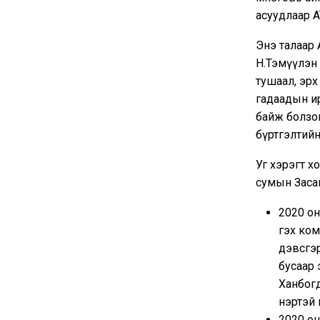
асуудлаар А
Энэ талаар
Н.Тэмүүлэн 
тушаал, эрх
гадаадын и
байж болзош
бүртгэлтийн
Уг хэрэгт х
сумын Заса
2020 о
гэх ком
дэвсгэр
бусаар 
Ханбогд
нэртэй 
2020 о