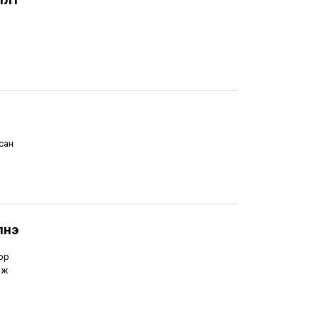
сан
лнэ
оор
эж