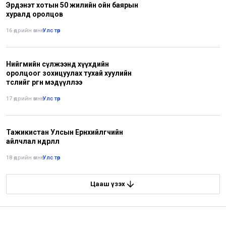
Эрдэнэт хотын 50 жилийн ойн баярын
хуралд оролцов
16 өдрийн өмнө
•
Улс төр
Нийгмийн сүлжээнд хүүхдийн
оролцоог зохицуулах тухай хуулийн
төслийг өргөн мэдүүллээ
17 өдрийн өмнө
•
Улс төр
Тажикистан Улсын Ерөнхийлөгчийн
айлчлал өндөрлөлөө
18 өдрийн өмнө
•
Улс төр
Цааш үзэх