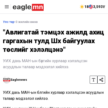
18
3,593₮
Улс төр
•
3 жилийн өмнө
"Авлигатай тэмцэх ажилд ахиц
гаргахын тулд Шүүх байгуулах
төслийг хэлэлцэнэ"
УИХ дахь МАН-ын бүлгийн хурлаар хэлэлцсэн
асуудлын талаар мэдээлэл хийлээ.
Eaglenews
УИХ дахь МАН-ын бүлгийн хурлаар хэлэлцсэн асуудлын
талаар мэдээлэл хийлээ.