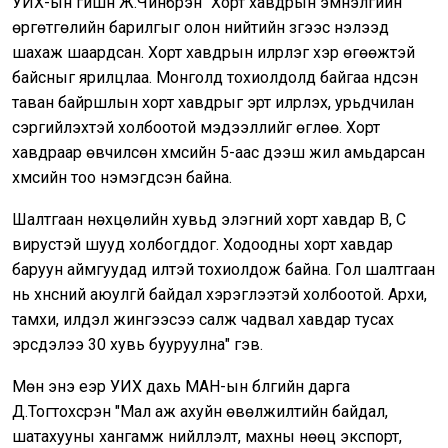
УИХ-ын гишүүн Ж.Чинбүрэн "Хорт хавдрын эмнэлгийн
өргөтгөлийн барилгыг олон нийтийн зүгээс нэлээд
шахаж шаардсан. Хорт хавдрын илрүүлэг хэр өгөөжтэй
байсныг ярилцлаа. Монголд тохиолдолд байгаа үндсэн
таван байршлын хорт хавдрыг эрт илрүүлэх, урьдчилан
сэргийлэхтэй холбоотой мэдээллийг өглөө. Хорт
хавдраар өвчилсөн хүмүүсийн 5-аас дээш жил амьдарсан
хүмүүсийн тоо нэмэгдсэн байна.
Шалтгаан нөхцөлийн хувьд элэгний хорт хавдар В, С
вирустэй шууд холбогддог. Ходоодны хорт хавдар
баруун аймгуудад илүүтэй тохиолдож байна. Гол шалтгаан
нь хүнсний аюулгүй байдал хэрэглээтэй холбоотой. Архи,
тамхи, илүүдэл жингээсээ салж чадвал хавдар тусах
эрсдэлээ 30 хувь бууруулна" гэв.
Мөн энэ үеэр УИХ дахь МАН-ын бүлгийн дарга
Д.Тогтохсүрэн "Мал аж ахуйн өвөлжилтийн байдал,
шатахууны хангамж нийлүүлэлт, махны нөөц экспорт,