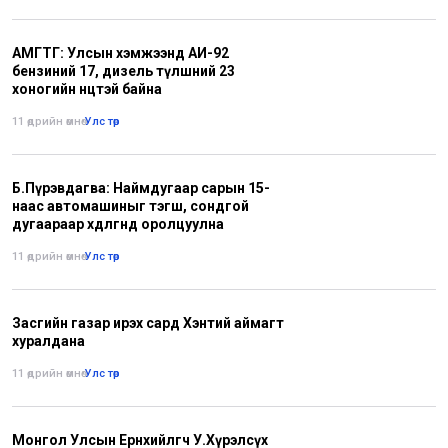
АМГТГ: Улсын хэмжээнд АИ-92
бензиний 17, дизель түлшний 23
хоногийн нөөцтэй байна
11 өдрийн өмнө
•
Улс төр
Б.Пүрэвдагва: Наймдугаар сарын 15-
наас автомашиныг тэгш, сондгой
дугаараар хөдөлгөөнд оролцуулна
11 өдрийн өмнө
•
Улс төр
Засгийн газар ирэх сард Хэнтий аймагт
хуралдана
11 өдрийн өмнө
•
Улс төр
Монгол Улсын Ерөнхийлөгч У.Хүрэлсүх