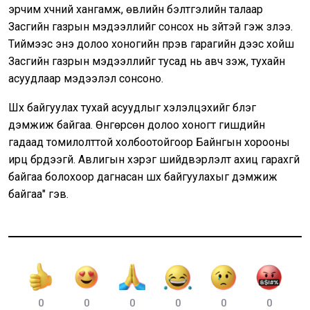
эрчим хүчний хангамж, өвлийн бэлтгэлийн талаар
Засгийн газрын мэдээллийг сонсох нь зүйтэй гэж үзлээ.
Тиймээс энэ долоо хоногийн пүрэв гарагийн үдээс хойш
Засгийн газрын мэдээллийг тусад нь авч үзэж, тухайн
асуудлаар мэдээлэл сонсоно.
Шүүх байгуулах тухай асуудлыг хэлэлцэхийг бүлэг
дэмжиж байгаа. Өнгөрсөн долоо хоногт гишүүдийн
гадаад томилолттой холбоотойгоор Байнгын хорооны
ирц бүрдээгүй. Авлигын хэрэг шийдвэрлэлт ахиц гарахгүй
байгаа болохоор дагнасан шүүх байгуулахыг дэмжиж
байгаа" гэв.
0
0
0
0
0
0