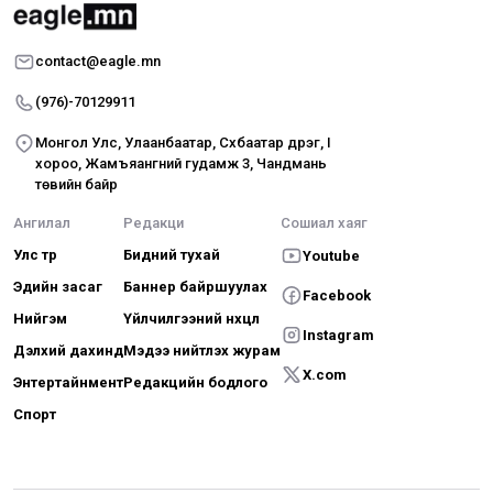
contact@eagle.mn
(976)-70129911
Монгол Улс, Улаанбаатар, Сүхбаатар дүүрэг, I
хороо, Жамъяангүний гудамж 3, Чандмань
төвийн байр
Ангилал
Редакци
Сошиал хаяг
Улс төр
Бидний тухай
Youtube
Эдийн засаг
Баннер байршуулах
Facebook
Нийгэм
Үйлчилгээний нөхцөл
Instagram
Дэлхий дахинд
Мэдээ нийтлэх журам
X.com
Энтертайнмент
Редакцийн бодлого
Спорт