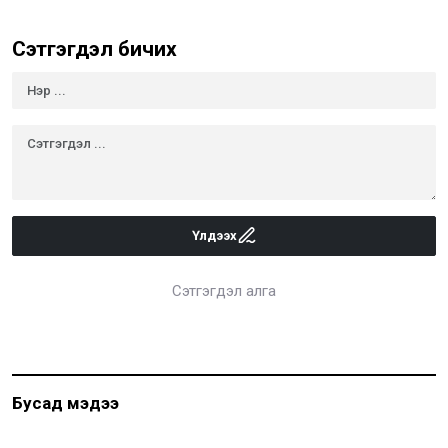
Сэтгэгдэл бичих
Үлдээх
Сэтгэгдэл алга
Бусад мэдээ