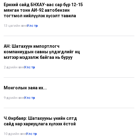
Ерөнхий сайд БНХАУ-аас сар бүр 12-15
мянган тонн АИ-92 автобензин
тогтмол нийлүүлэх хүсэлт тавила
13 цагийн өмнө
•
Улс төр
АН: Шатахуун импортлогч
компаниудын савны үлдэгдлийг нөөц
мэтээр мэдээлж байгаа нь буруу
2 өдрийн өмнө
•
Улс төр
Монголын заяа их...
9 өдрийн өмнө
•
Улс төр
Ч.Өнөрбаяр: Шатахууны үнийн өсөлтөд
сайд нар хариуцлага хүлээх ёстой
10 өдрийн өмнө
•
Улс төр