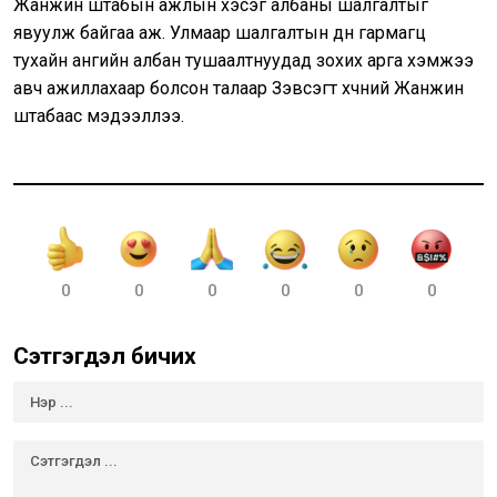
Жанжин штабын ажлын хэсэг албаны шалгалтыг
явуулж байгаа аж. Улмаар шалгалтын дүн гармагц
тухайн ангийн албан тушаалтнуудад зохих арга хэмжээ
авч ажиллахаар болсон талаар Зэвсэгт хүчний Жанжин
штабаас мэдээллээ.
0
0
0
0
0
0
Сэтгэгдэл бичих