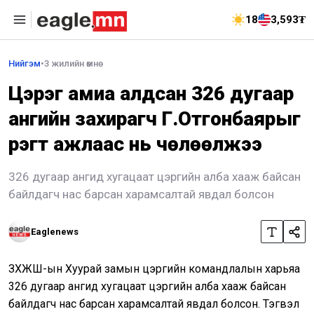
18
3,593₮
Нийгэм
•
3 жилийн өмнө
Цэрэг амиа алдсан 326 дугаар
ангийн захирагч Г.Отгонбаярыг
үүрэгт ажлаас нь чөлөөлжээ
326 дугаар ангид хугацаат цэргийн алба хааж байсан
байлдагч нас барсан харамсалтай явдал болсон
Eaglenews
ЗХЖШ-ын Хуурай замын цэргийн командлалын харьяа
326 дугаар ангид хугацаат цэргийн алба хааж байсан
байлдагч нас барсан харамсалтай явдал болсон. Тэгвэл