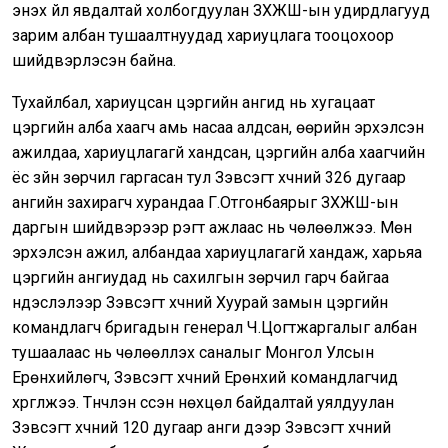
энэхүү үйл явдалтай холбогдуулан ЗХЖШ-ын удирдлагууд
зарим албан тушаалтнуудад хариуцлага тооцохоор
шийдвэрлэсэн байна.
Тухайлбал, хариуцсан цэргийн ангид нь хугацаат
цэргийн алба хаагч амь насаа алдсан, өөрийн эрхэлсэн
ажилдаа, хариуцлагагүй хандсан, цэргийн алба хаагчийн
ёс зүйн зөрчил гаргасан тул Зэвсэгт хүчний 326 дугаар
ангийн захирагч хурандаа Г.Отгонбаярыг ЗХЖШ-ын
даргын шийдвэрээр үүрэгт ажлаас нь чөлөөлжээ. Мөн
эрхэлсэн ажил, албандаа хариуцлагагүй хандаж, харьяа
цэргийн ангиудад нь сахилгын зөрчил гарч байгаа
үндэслэлээр Зэвсэгт хүчний Хуурай замын цэргийн
командлагч бригадын генерал Ч.Цогтжаргалыг албан
тушаалаас нь чөлөөлүүлэх саналыг Монгол Улсын
Ерөнхийлөгч, Зэвсэгт хүчний Ерөнхий командлагчид
хүргүүлжээ. Түүнчлэн үүссэн нөхцөл байдалтай уялдуулан
Зэвсэгт хүчний 120 дугаар анги дээр Зэвсэгт хүчний