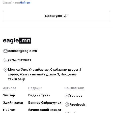
2 өдрийн өмнө
•
Нийгэм
Цааш үзэх
contact@eagle.mn
(976)-70129911
Монгол Улс, Улаанбаатар, Сүхбаатар дүүрэг, I
хороо, Жамъяангүний гудамж 3, Чандмань
төвийн байр
Ангилал
Редакци
Сошиал хаяг
Улс төр
Бидний тухай
Youtube
Эдийн засаг
Баннер байршуулах
Facebook
Нийгэм
Үйлчилгээний нөхцөл