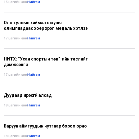
15 цагийн өмнө
•
Нийгэм
Олон улсын хиймэл оюуны
олимпиадаас хоёр хүрэл медаль хүртлээ
17 цагийн өмнө
•
Нийгэм
НИТХ: “Усан спортын төв”-ийн төслийг
дэмжсэнгүй
17 цагийн өмнө
•
Нийгэм
Дуудаад ирэхгүй алсад
18 цагийн өмнө
•
Нийгэм
Баруун аймгуудын нутгаар бороо орно
18 цагийн өмнө
•
Нийгэм