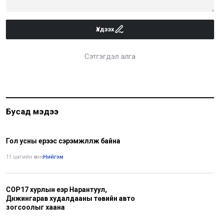
Үлдээх
Сэтгэгдэл алга
Бусад мэдээ
Гол усны үерээс сэрэмжлүүлж байна
11 цагийн өмнө
•
Нийгэм
COP17 хурлын үеэр Нарантуул,
Дүнжингарав худалдааны төвийн авто
зогсоолыг хаана