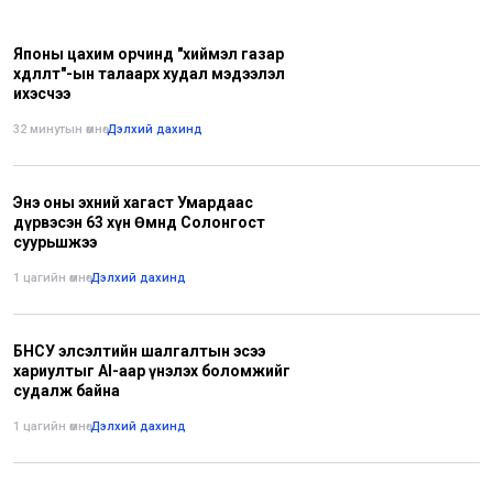
Японы цахим орчинд "хиймэл газар
хөдлөлт"-ын талаарх худал мэдээлэл
ихэсчээ
32 минутын өмнө
•
Дэлхий дахинд
Энэ оны эхний хагаст Умардаас
дүрвэсэн 63 хүн Өмнөд Солонгост
суурьшжээ
1 цагийн өмнө
•
Дэлхий дахинд
БНСУ элсэлтийн шалгалтын эсээ
хариултыг AI-аар үнэлэх боломжийг
судалж байна
1 цагийн өмнө
•
Дэлхий дахинд