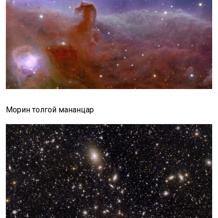
Морин толгой мананцар