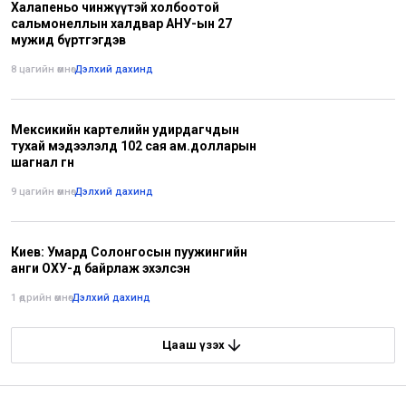
Халапеньо чинжүүтэй холбоотой
сальмонеллын халдвар АНУ-ын 27
мужид бүртгэгдэв
8 цагийн өмнө
•
Дэлхий дахинд
Мексикийн картелийн удирдагчдын
тухай мэдээлэлд 102 сая ам.долларын
шагнал өгнө
9 цагийн өмнө
•
Дэлхий дахинд
Киев: Умард Солонгосын пуужингийн
анги ОХУ-д байрлаж эхэлсэн
1 өдрийн өмнө
•
Дэлхий дахинд
Цааш үзэх