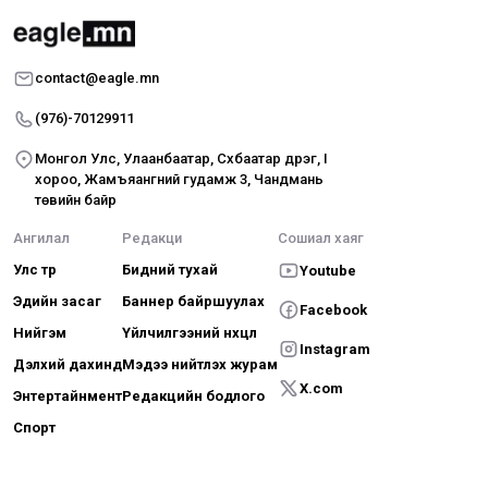
contact@eagle.mn
(976)-70129911
Монгол Улс, Улаанбаатар, Сүхбаатар дүүрэг, I
хороо, Жамъяангүний гудамж 3, Чандмань
төвийн байр
Ангилал
Редакци
Сошиал хаяг
Улс төр
Бидний тухай
Youtube
Эдийн засаг
Баннер байршуулах
Facebook
Нийгэм
Үйлчилгээний нөхцөл
Instagram
Дэлхий дахинд
Мэдээ нийтлэх журам
X.com
Энтертайнмент
Редакцийн бодлого
Спорт