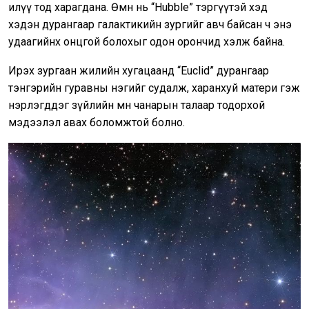
илүү тод харагдана. Өмнө нь “Hubble” тэргүүтэй хэд
хэдэн дурангаар галактикийн зургийг авч байсан ч энэ
удаагийнх онцгой болохыг одон орончид хэлж байна.
Ирэх зургаан жилийн хугацаанд “Euclid” дурангаар
тэнгэрийн гуравны нэгийг судалж, харанхуй матери гэж
нэрлэгддэг зүйлийн мөн чанарын талаар тодорхой
мэдээлэл авах боломжтой болно.