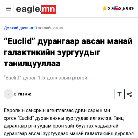
27
3,593₮
Дэлхий дахинд
•
3 жилийн өмнө
“Euclid” дурангаар авсан манай
галактикийн зургуудыг
танилцууллаа
“Euclid” дуран 1.5 долларын өртөгтэй
С.Үлэмж
Европын сансрын агентлагаас дөрвөн сарын өмнө
хөөргөсөн “Euclid” дуран анхны зургуудаа илгээлээ. Ганц
даралтаар өргөн уудам орон зайг буулгах чадвартай
дурангаар авсан зургуудаас манай галактикийн дүрслэл