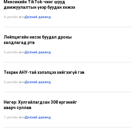
Мексикийн ТikTok-чинг шууд
дамжуулалтын үеэр буудан хөнөөжээ
4 цагийн өмнө
•
Дэлхий дахинд
Лейпцигийн нисэх буудал дроны
халдлагад өртөв
5 цагийн өмнө
•
Дэлхий дахинд
Техран АНУ-тай хэлэлцээ хийгээгүй гэв
6 цагийн өмнө
•
Дэлхий дахинд
Нигер: Хулгайлагдсан 308 иргэнийг
аварч суллав
7 цагийн өмнө
•
Дэлхий дахинд