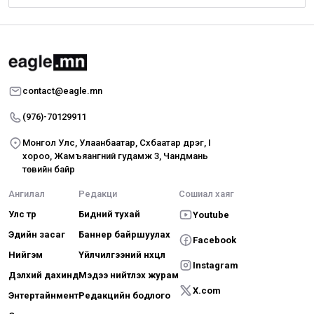
contact@eagle.mn
(976)-70129911
Монгол Улс, Улаанбаатар, Сүхбаатар дүүрэг, I
хороо, Жамъяангүний гудамж 3, Чандмань
төвийн байр
Ангилал
Редакци
Сошиал хаяг
Улс төр
Бидний тухай
Youtube
Эдийн засаг
Баннер байршуулах
Facebook
Нийгэм
Үйлчилгээний нөхцөл
Instagram
Дэлхий дахинд
Мэдээ нийтлэх журам
X.com
Энтертайнмент
Редакцийн бодлого