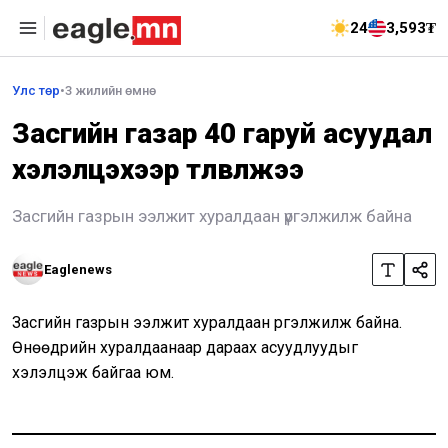
24
3,593₮
Улс төр
•
3 жилийн өмнө
Засгийн газар 40 гаруй асуудал
хэлэлцэхээр төлөвлөжээ
Засгийн газрын ээлжит хуралдаан үргэлжилж байна
Eaglenews
Засгийн газрын ээлжит хуралдаан үргэлжилж байна.
Өнөөдрийн хуралдаанаар дараах асуудлуудыг
хэлэлцэж байгаа юм.