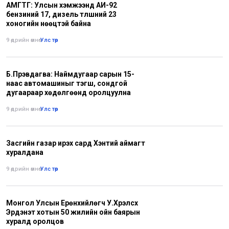
АМГТГ: Улсын хэмжээнд АИ-92
бензиний 17, дизель түлшний 23
хоногийн нөөцтэй байна
9 өдрийн өмнө
•
Улс төр
Б.Пүрэвдагва: Наймдугаар сарын 15-
наас автомашиныг тэгш, сондгой
дугаараар хөдөлгөөнд оролцуулна
9 өдрийн өмнө
•
Улс төр
Засгийн газар ирэх сард Хэнтий аймагт
хуралдана
9 өдрийн өмнө
•
Улс төр
Монгол Улсын Ерөнхийлөгч У.Хүрэлсүх
Эрдэнэт хотын 50 жилийн ойн баярын
хуралд оролцов