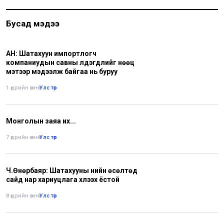
Бусад мэдээ
АН: Шатахуун импортлогч
компаниудын савны үлдэгдлийг нөөц
мэтээр мэдээлж байгаа нь буруу
1 өдрийн өмнө
•
Улс төр
Монголын заяа их...
7 өдрийн өмнө
•
Улс төр
Ч.Өнөрбаяр: Шатахууны үнийн өсөлтөд
сайд нар хариуцлага хүлээх ёстой
8 өдрийн өмнө
•
Улс төр