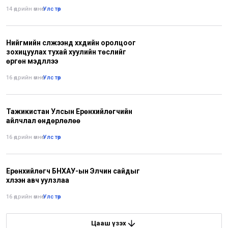
14 өдрийн өмнө
•
Улс төр
Нийгмийн сүлжээнд хүүхдийн оролцоог
зохицуулах тухай хуулийн төслийг
өргөн мэдүүллээ
16 өдрийн өмнө
•
Улс төр
Тажикистан Улсын Ерөнхийлөгчийн
айлчлал өндөрлөлөө
16 өдрийн өмнө
•
Улс төр
Ерөнхийлөгч БНХАУ-ын Элчин сайдыг
хүлээн авч уулзлаа
16 өдрийн өмнө
•
Улс төр
Цааш үзэх