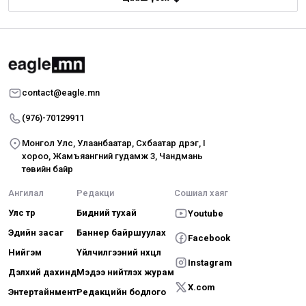
contact@eagle.mn
(976)-70129911
Монгол Улс, Улаанбаатар, Сүхбаатар дүүрэг, I
хороо, Жамъяангүний гудамж 3, Чандмань
төвийн байр
Ангилал
Редакци
Сошиал хаяг
Улс төр
Бидний тухай
Youtube
Эдийн засаг
Баннер байршуулах
Facebook
Нийгэм
Үйлчилгээний нөхцөл
Instagram
Дэлхий дахинд
Мэдээ нийтлэх журам
X.com
Энтертайнмент
Редакцийн бодлого