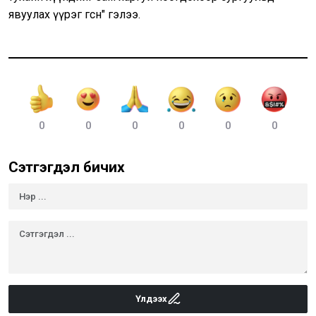
явуулах үүрэг өгсөн" гэлээ.
0
0
0
0
0
0
Сэтгэгдэл бичих
Үлдээх