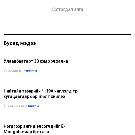
Сэтгэгдэл алга
Бусад мэдээ
Улаанбаатарт 30 хэм хүрч хална
1 цагийн өмнө
•
Нийгэм
Нийтийн тээврийн Ч:19А чиглэлд түр
хугацаагаар өөрчлөлт хийлээ
16 цагийн өмнө
•
Нийгэм
Нэгдүгээр ангид элсэгчдийг E-
Mongolia-аар бүртгэнэ