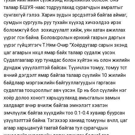
талаар БШУЯ-наас тодруулахад сурагчдын амралтыг
сунгахгүй гэлээ. Харин зудын эрсдэлтэй байгаа аймаг,
сумдын сургууль руу тухайн хүүхэд хичээлдээ ирэх
боломжгүй бол зохицуулалт хийж, уян хатан ажиллах
үүрэг өгсөн байна. Боловсролын ерөнхий газрын даргын
үүрэг гүйцэтгэгч Т.Ням-Очир "Хоёрдугаар сарын эхэнд
цаг агаарын нөхцөл ямар байх талаар судалж үзсэн.
Судалгаагаар хур тунадас болон хүйтэн нь олон жилийн
дундаж үзүүлэлттэй байсан. Түүнчлэн томуу, томуу төст
өвчний дэгдэлт ямар байгаа талаар сүүлийн 10 жилийн
байдлаар мэргэжлийн байгууллагуудын гаргасан
судалгаа тооцооллыг авч үзсэн. Ер нь бол сүүлийн нэг
хоёр долоо хоногт харьцуулахад амьсгалын замын
халдварт өвчнөөр өвчилж байгаа эмнэлэгт хэвтэн
эмчлүүлж байгаа хүүхдийн тоо 0.1-0.4 хувиар буурсан
үзүүлэлттэй байна. Тэгэхээр ханиад томууны өвчлөл, цаг
агаар харьцангуй таатай байгаа тул сурагчдын