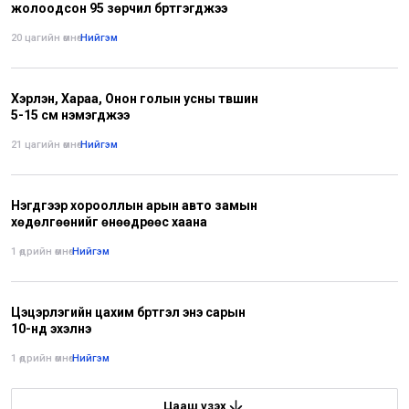
жолоодсон 95 зөрчил бүртгэгджээ
20 цагийн өмнө
•
Нийгэм
Хэрлэн, Хараа, Онон голын усны түвшин
5-15 см нэмэгджээ
21 цагийн өмнө
•
Нийгэм
Нэгдүгээр хорооллын арын авто замын
хөдөлгөөнийг өнөөдрөөс хаана
1 өдрийн өмнө
•
Нийгэм
Цэцэрлэгийн цахим бүртгэл энэ сарын
10-нд эхэлнэ
1 өдрийн өмнө
•
Нийгэм
Цааш үзэх