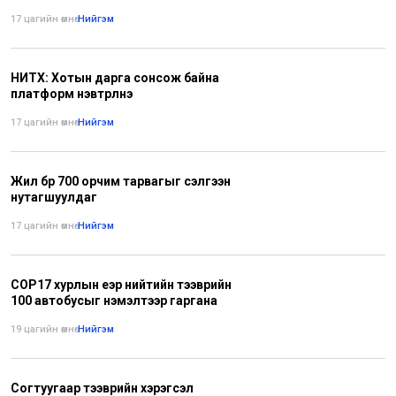
17 цагийн өмнө
•
Нийгэм
НИТХ: Хотын дарга сонсож байна
платформ нэвтрүүлнэ
17 цагийн өмнө
•
Нийгэм
Жил бүр 700 орчим тарвагыг сэлгээн
нутагшуулдаг
17 цагийн өмнө
•
Нийгэм
СОР17 хурлын үеэр нийтийн тээврийн
100 автобусыг нэмэлтээр гаргана
19 цагийн өмнө
•
Нийгэм
Согтуугаар тээврийн хэрэгсэл