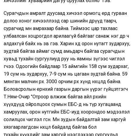
хичээлийг хуваарийн дагуу оруулах болно" гэв.
Сурагчдын амралт дуусаад хичээл ормогц ердөө гурван
долоо хоног хичээллээд сар шинийн өдрүүд таарч,
сурагчид мөн амрахаар байна. Тиймээс цар тахлаас
улбаалсан хоцрогдол арилаагүй байгааг санаж нэг өдөр ч
алдахгүй байх нь зөв гэв. Харин хөдөө орон нутагт зудархуу,
зудтай байгаа аймаг сумд амьдарч байгаа сурагчдын
хувьд тухайн сургуулиуд руу нь яамны зүгээс чиглэл
өгчээ. Одоогийн байдлаар 15 аймгийн 158 сум зудархаг,
19 сум нь зудархуу, 7-9 сум нь цагаан зудтай байна. 59
мянган малчин өрх. 3000 орчим өрх хүнд нөхцөлд байна.
Боловсролын ерөнхий газрын даргын үүрэг гүйцэтгэгч
Т.Ням-Очир "Отроор өвөлжиж байгаа айл өрхийн
хүүхдүүд ойролцоох сумын ЕБС-д нь түр хугацаанд
хамруулах, орон нутгийн ЕБС-иуд хоорондоо мэдээлэл
солилцох чиглэл өгсөн. Мөн зудын байдалтай зам харгуй
хязгаарлагдсан нөхцөл байдалд байгаа бол
тухайн хүүхдийг зам харгуй нээгдэхээр сургуульд