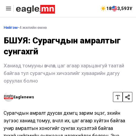
18
3,593₮
Нийгэм
•
4 жилийн өмнө
БШУЯ: Сурагчдын амралтыг
сунгахгүй
Ханиад томууны өвчлөл, цаг агаар харьцангуй таатай
байгаа тул сурагчдын хичээлийг хуваарийн дагуу
оруулах болно
Eaglenews
Сурагчдын амралт дуусах дөхмөгц зарим эцэг, эхийн
зүгээс ханиад томуу, өвчлөл их, цаг агаар хүйтэн байгаа
учир амралтын хоногийг сунгах хүсэлтэй байгаа
тухай нийгмийн сүлжээнд илэрхийлэх болсон. Энэ