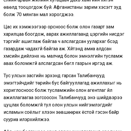
өвөлд тооцогдож буй. Афганистаны зарим хэсэгт зуд
болж 70 мянган мал хорогджээ.
Цас их хэмжээгээр орсноос болж олон газарт зам
харилцаа боогдож, аврах ажиллагаанд цэргийн нисдэг
тэргийг ашиглаж байгаа ч алслагдсан уулархаг бүсэд
газардаж чадахгүй байгаа аж. Хүйтэнд амиа алдсан
хүмүүсийн дийлэнх нь малчид болон эмнэлгийн тусламж
авах боломжгүй алслагдсан бөглүү газрын иргэд аж.
Тус улсын засгийн эрхэнд гарсан Талибанчууд
эмэгтэйчүүдийг төрийн бус байгууллагад ажиллахыг нь
хориглосноос болж тусламжийн олон агентлаг үйл
ажиллагаагаа зогсоосон. Талибанчууд энэ шийдвэрээ
цуцлах боломжгүй тул олон улсын нийгэмлэгүүдийг
исламын соёлыг хүлээн зөвшөөрөх ёстой гэсэн байр
сууриа илэрхийлжээ.