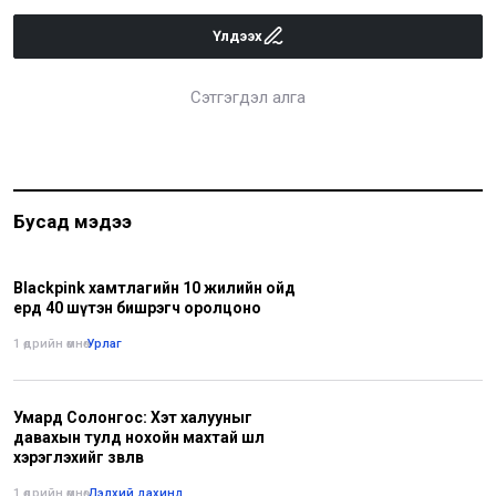
Үлдээх
Сэтгэгдэл алга
Бусад мэдээ
Blackpink хамтлагийн 10 жилийн ойд
ердөө 40 шүтэн бишрэгч оролцоно
1 өдрийн өмнө
•
Урлаг
Умард Солонгос: Хэт халууныг
давахын тулд нохойн махтай шөл
хэрэглэхийг зөвлөв
1 өдрийн өмнө
•
Дэлхий дахинд