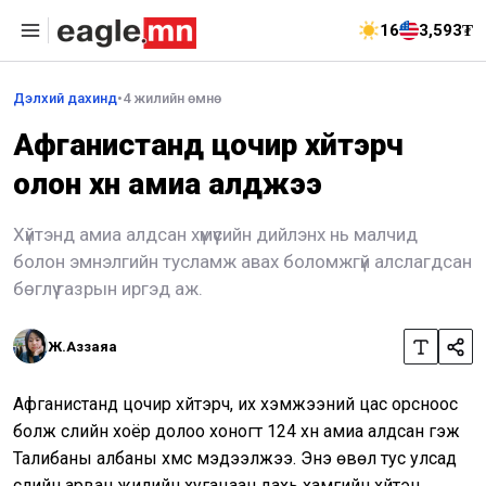
16
3,593₮
Дэлхий дахинд
•
4 жилийн өмнө
Афганистанд цочир хүйтэрч
олон хүн амиа алджээ
Хүйтэнд амиа алдсан хүмүүсийн дийлэнх нь малчид
болон эмнэлгийн тусламж авах боломжгүй алслагдсан
бөглүү газрын иргэд аж.
Ж.Аззаяа
Афганистанд цочир хүйтэрч, их хэмжээний цас орсноос
болж сүүлийн хоёр долоо хоногт 124 хүн амиа алдсан гэж
Талибаны албаны хүмүүс мэдээлжээ. Энэ өвөл тус улсад
сүүлийн арван жилийн хугацаан дахь хамгийн хүйтэн