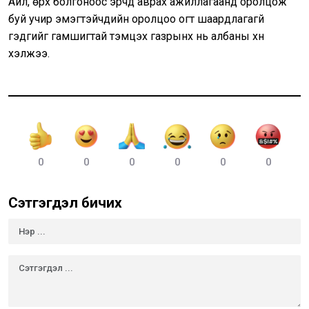
Айл, өрх болгоноос эрчүүд аврах ажиллагаанд оролцож
буй учир эмэгтэйчүүдийн оролцоо огт шаардлагагүй
гэдгийг гамшигтай тэмцэх газрынх нь албаны хүн
хэлжээ.
0
0
0
0
0
0
Сэтгэгдэл бичих