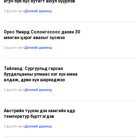
өнгөрч буй бүс нутагт аюул нүүрлэв
2 өдрийн өмнө
•
Дэлхий дахинд
Орос Умард Солонгосоос дахин 30
мянган цэрэг авахыг хүсжээ
2 өдрийн өмнө
•
Дэлхий дахинд
Тайланд: Сургуульд гарсан
буудалцааны улмаас нэг хүн амиа
алдаж, дөрвөн хүн шархаджээ
2 өдрийн өмнө
•
Дэлхий дахинд
Австрийн түүхэн дэх хамгийн өндөр
температур бүртгэгдэв
2 өдрийн өмнө
•
Дэлхий дахинд