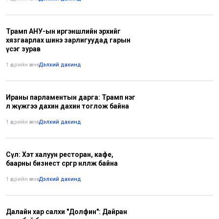
Трамп АНУ-ын иргэншлийн эрхийг
хязгаарлах шинэ зарлигуудад гарын
үсэг зурав
1 өдрийн өмнө
•
Дэлхий дахинд
Ираны парламентын дарга: Трамп нэг
л жүжгээ дахин дахин тоглож байна
1 өдрийн өмнө
•
Дэлхий дахинд
Сөүл: Хэт халуун ресторан, кафе,
баарны бизнест сөргөөр нөлөөлж байна
1 өдрийн өмнө
•
Дэлхий дахинд
Далайн хар салхи "Долфин": Дайран