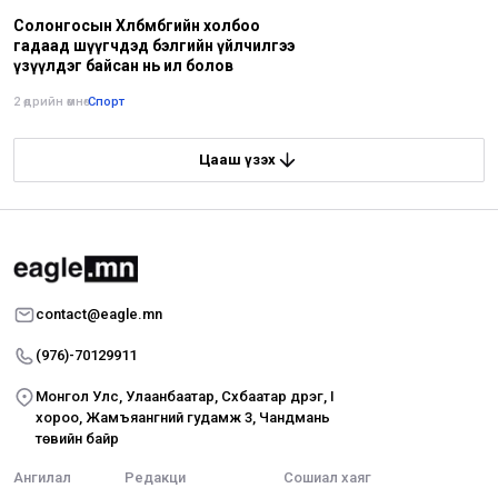
Солонгосын Хөлбөмбөгийн холбоо
гадаад шүүгчдэд бэлгийн үйлчилгээ
үзүүлдэг байсан нь ил болов
2 өдрийн өмнө
•
Спорт
Цааш үзэх
contact@eagle.mn
(976)-70129911
Монгол Улс, Улаанбаатар, Сүхбаатар дүүрэг, I
хороо, Жамъяангүний гудамж 3, Чандмань
төвийн байр
Ангилал
Редакци
Сошиал хаяг