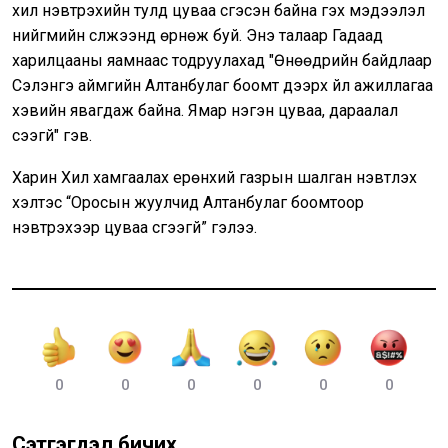
хил нэвтрэхийн тулд цуваа үүсгэсэн байна гэх мэдээлэл
нийгмийн сүлжээнд өрнөж буй. Энэ талаар Гадаад
харилцааны яамнаас тодруулахад "Өнөөдрийн байдлаар
Сэлэнгэ аймгийн Алтанбулаг боомт дээрх үйл ажиллагаа
хэвийн явагдаж байна. Ямар нэгэн цуваа, дараалал
үүсээгүй" гэв.
Харин Хил хамгаалах ерөнхий газрын шалган нэвтүүлэх
хэлтэс “Оросын жуулчид Алтанбулаг боомтоор
нэвтрэхээр цуваа үүсгээгүй” гэлээ.
0
0
0
0
0
0
Сэтгэгдэл бичих