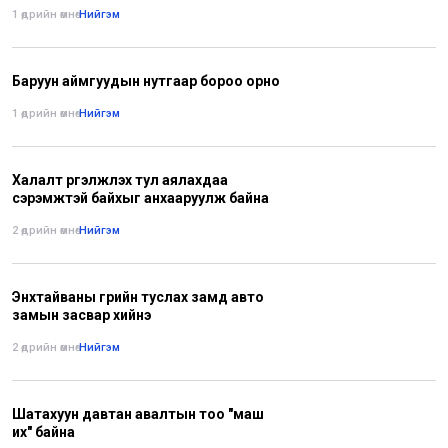
1 өдрийн өмнө
•
Нийгэм
Баруун аймгуудын нутгаар бороо орно
1 өдрийн өмнө
•
Нийгэм
Халалт үргэлжлэх тул аялахдаа
сэрэмжтэй байхыг анхааруулж байна
2 өдрийн өмнө
•
Нийгэм
Энхтайваны гүүрийн туслах замд авто
замын засвар хийнэ
2 өдрийн өмнө
•
Нийгэм
Шатахуун давтан авалтын тоо "маш
их" байна