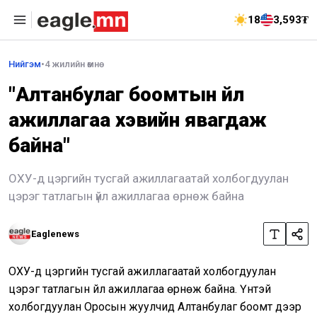
18
3,593₮
Нийгэм
•
4 жилийн өмнө
"Алтанбулаг боомтын үйл
ажиллагаа хэвийн явагдаж
байна"
ОХУ-д цэргийн тусгай ажиллагаатай холбогдуулан
цэрэг татлагын үйл ажиллагаа өрнөж байна
Eaglenews
ОХУ-д цэргийн тусгай ажиллагаатай холбогдуулан
цэрэг татлагын үйл ажиллагаа өрнөж байна. Үүнтэй
холбогдуулан Оросын жуулчид Алтанбулаг боомт дээр