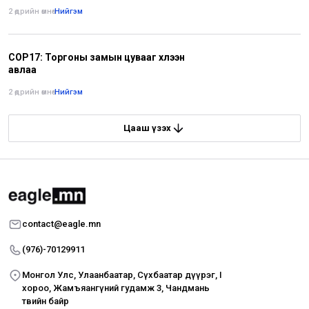
2 өдрийн өмнө
•
Нийгэм
COP17: Торгоны замын цувааг хүлээн
авлаа
2 өдрийн өмнө
•
Нийгэм
Цааш үзэх
contact@eagle.mn
(976)-70129911
Монгол Улс, Улаанбаатар, Сүхбаатар дүүрэг, I
хороо, Жамъяангүний гудамж 3, Чандмань
төвийн байр