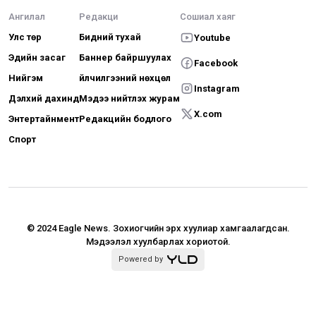
Ангилал
Редакци
Сошиал хаяг
Улс төр
Бидний тухай
Youtube
Эдийн засаг
Баннер байршуулах
Facebook
Нийгэм
Үйлчилгээний нөхцөл
Instagram
Дэлхий дахинд
Мэдээ нийтлэх журам
X.com
Энтертайнмент
Редакцийн бодлого
Спорт
© 2024 Eagle News.
Зохиогчийн эрх хуулиар хамгаалагдсан.
Мэдээлэл хуулбарлах хориотой.
Powered by