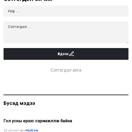
Үлдээх
Сэтгэгдэл алга
Бусад мэдээ
Гол усны үерээс сэрэмжлүүлж байна
20 цагийн өмнө
•
Нийгэм