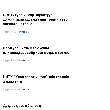
COP17 хурлын үеэр Нарантуул,
Дүнжингарав худалдааны төвийн авто
зогсоолыг хаана
1 өдрийн өмнө
•
Нийгэм
Олон улсын хиймэл оюуны
олимпиадаас хоёр хүрэл медаль хүртлээ
1 өдрийн өмнө
•
Нийгэм
НИТХ: “Усан спортын төв”-ийн төслийг
дэмжсэнгүй
1 өдрийн өмнө
•
Нийгэм
Дуудаад ирэхгүй алсад