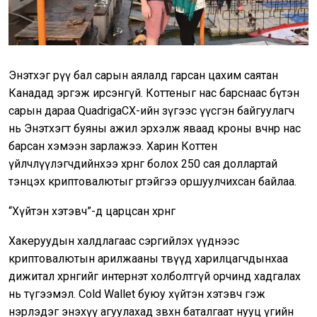
Энэтхэг рүү бал сарын аялалд гарсан цахим саятан
Канадад эргэж ирсэнгүй. Коттеныг нас барснаас бүтэн
сарын дараа QuadrigaCX-ийн зүгээс үүсгэн байгуулагч
нь Энэтхэгт буяны ажил эрхэлж яваад кроны өвчнөөр нас
барсан хэмээн зарлажээ. Харин Коттен
үйлчлүүлэгчдийнхээ хөрөнгө болох 250 сая доллартай
тэнцэх криптовалютыг өөртэйгээ оршуулчихсан байлаа.
“Хүйтэн хэтэвч”-д царцсан хөрөнгө
Хакеруудын халдлагаас сэргийлэх үүднээс
криптовалютын арилжааны төвүүд харилцагчдынхаа
дижитал хөрөнгийг интернэт холболтгүй орчинд хадгалах
нь түгээмэл. Cold Wallet буюу хүйтэн хэтэвч гэж
нэрлэдэг энэхүү агуулахад зөвхөн баталгаат нууц үгийн