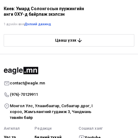
Киев: Умард Солонгосын пуужингийн
анги ОХУ-д байрлаж эхэлсэн
1 өдрийн өмнө
•
Дэлхий дахинд
Цааш үзэх
contact@eagle.mn
(976)-70129911
Монгол Улс, Улаанбаатар, Сүхбаатар дүүрэг, I
хороо, Жамъяангүний гудамж 3, Чандмань
төвийн байр
Ангилал
Редакци
Сошиал хаяг
Улс төр
Бидний тухай
Youtube