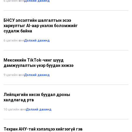
6 цагийн өмнө
•
Дэлхий дахинд
БНСУ элсэлтийн шалгалтын эсээ
хариултыг AI-аар үнэлэх боломжийг
судалж байна
6 цагийн өмнө
•
Дэлхий дахинд
Мексикийн ТikTok-чинг шууд
дамжуулалтын үеэр буудан хөнөөжээ
9 цагийн өмнө
•
Дэлхий дахинд
Лейпцигийн нисэх буудал дроны
халдлагад өртөв
10 цагийн өмнө
•
Дэлхий дахинд
Техран АНУ-тай хэлэлцээ хийгээгүй гэв