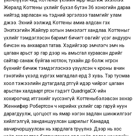
Жералд Коттены үхлийг бүхэл бүтэн 36 хоногийн дараа
нийтэд зарласан нь тэдний эргэлзээ таамгийг улам
өдөөжээ. Эхний ээлжид Коттены амиа алдсан гэх
Энэтхэгийн Жайпур хотын эмнэлэгт хандлаа. Коттеныг
үхлийг тэмдэглэсэн баримт бичигт овгийг үсэг андуурч
бичсэн нь анхаарал татав. Хэдийгээр эмчлэгч эмч нь
цагаан арьст эр гар дээр нь амьсгал хураасан өдрийг
сайтар санаж буйгаа нотлон, тухайн өдөр болж өнгөрсөн
бүхнийг бичиж тэмдэглэснээ үзүүлсэн ч кроны өвчин
гэнэтийн үхэлд хүргэх магадлал ердөө 3 хувь. Тэр тусмаа
хоол тэжээлийн дутагдалд өртөөгүй идэр чийрэг цагаан
арьстан халдварт өртсөн гэдэгт QuadrigaCX-ийн
хохирогчид итгэхийг хүссэнгүй. Коттеныбэлэвсэн эхнэр
Женнифер Робертсон ч нөхрийнхөө үхлийг сар гаруй нуун
дарагдуулж, цогцост нь ямар нэгэн задлан шинжилгээг
хийлгэлгүй, занданшуулсан шарилыг Канадад
авчирчоршуулсан нь хардлага төрүүлнэ. Дээр нь хос