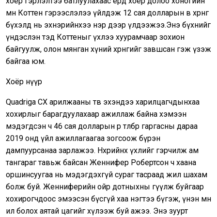
хоёр гэрлэлтээ батлуулахаас ердөө хоёр долоо хоногийн
өмнө Коттен гэрээслэлээ үйлдэж 12 сая долларын өв хөрөнгөө
бүхэлд нь эхнэрийнхээ нэр дээр үлдээжээ.Энэ бүхнийг
үндэслэн тэд Коттеныг үхлээ хуурамчаар зохион
байгуулж, олон мянган хүний хөрөнгийг завшсан гэж үзэж
байгаа юм.
Хоёр нүүр
Quadriga CX арилжааны төв эхэндээ харилцагчдынхаа
хохирлыг барагдуулахаар ажиллаж байна хэмээн
мэдэгдсэн ч 46 сая долларын өр төлбөр гаргасны дараа
2019 онд үйл ажиллагаагаа зогсоож бүрэн
дампуурсанаа зарлажээ. Нөхрийнхөө үхлийг гэрчилж ам
тангараг тавьж байсан Женнифер Робертсон ч хаана
оршинсуугаа нь мэдэгдэхгүй сураг тасраад жил шахам
болж буй. Женниферийн ойр дотныхны өгүүлж буйгаар
хохирогчдоос эмээсэн бүсгүй хаа нэгтээ бүгэж, үнэн мөн
ил болох аятай цагийг хүлээж буй ажээ. Энэ зуурт