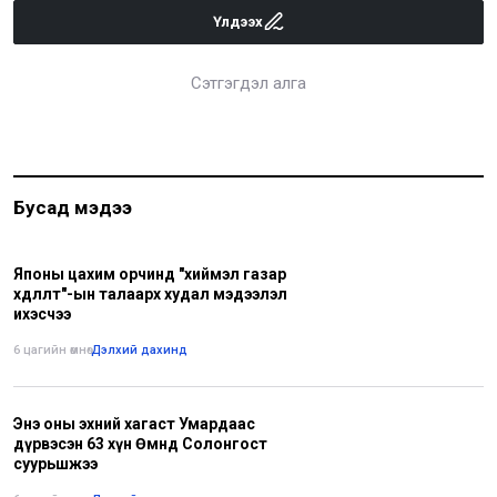
Үлдээх
Сэтгэгдэл алга
Бусад мэдээ
Японы цахим орчинд "хиймэл газар
хөдлөлт"-ын талаарх худал мэдээлэл
ихэсчээ
6 цагийн өмнө
•
Дэлхий дахинд
Энэ оны эхний хагаст Умардаас
дүрвэсэн 63 хүн Өмнөд Солонгост
суурьшжээ