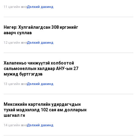
11 цагийн өмнө
•
Дэлхий дахинд
Нигер: Хулгайлагдсан 308 иргэнийг
аварч суллав
12 цагийн өмнө
•
Дэлхий дахинд
Халапеньо чинжүүтэй холбоотой
сальмонеллын халдвар АНУ-ын 27
мужид бүртгэгдэв
13 цагийн өмнө
•
Дэлхий дахинд
Мексикийн картелийн удирдагчдын
тухай мэдээлэлд 102 сая ам.долларын
шагнал өгнө
14 цагийн өмнө
•
Дэлхий дахинд