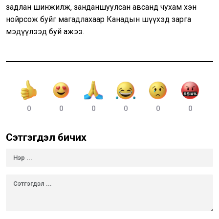
задлан шинжилж, занданшуулсан авсанд чухам хэн
нойрсож буйг магадлахаар Канадын шүүхэд зарга
мэдүүлээд буй ажээ.
0
0
0
0
0
0
Сэтгэгдэл бичих