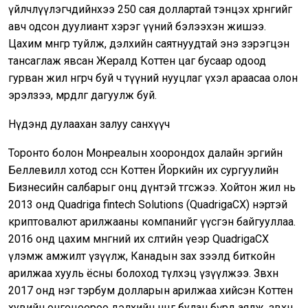
үйлчлүүлэгчдийнхээ 250 сая доллартай тэнцэх хөрөнгийг
авч одсон дуулиант хэрэг үүний бэлээхэн жишээ.
Цахим мөнгөөр туйлж, дэлхийн саятнуудтай энэ зэрэгцэн
тансаглаж явсан Жералд Коттен цаг бусаар одоод
гурван жил өнгөрч буй ч түүний нууцлаг үхэл араасаа олон
эрэлзээ, мөрдлөг дагуулж буй.
Нүдэнд дулаахан залуу санхүүч
Торонто болон Монреалын хоорондох далайн эргийн
Беллевилл хотод өссөн Коттен Йоркийн их сургуулийн
Бизнесийн салбарыг онц дүнтэй төгсжээ. Хойтон жил нь
2013 онд Quadriga fintech Solutions (QuadrigaCX) нэртэй
криптовалют арилжааны компанийг үүсгэн байгууллаа.
2016 онд цахим мөнгөний их өсөлтийн үеэр QuadrigaCX
үлэмж амжилт үзүүлж, Канадын зах зээлд биткойн
арилжаа хууль ёсны болоход түлхэц үзүүлжээ. Зөвхөн
2017 онд нэг тэрбум долларын арилжаа хийсэн Коттен
хувийн онгоцоороо дэлхийн өнцөг булан бүрд аялж, зөвхөн