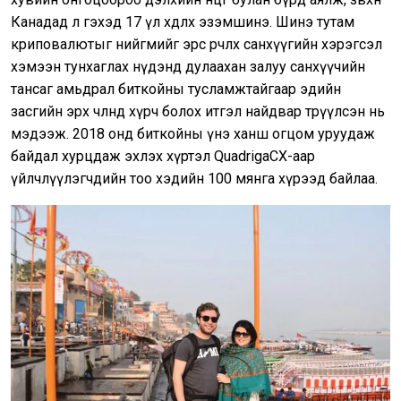
Канадад л гэхэд 17 үл хөдлөх эзэмшинэ. Шинэ тутам
криповалютыг нийгмийг эрс өөрчлөх санхүүгийн хэрэгсэл
хэмээн тунхаглах нүдэнд дулаахан залуу санхүүчийн
тансаг амьдрал биткойны тусламжтайгаар эдийн
засгийн эрх чөлөөнд хүрч болох итгэл найдвар төрүүлсэн нь
мэдээж. 2018 онд биткойны үнэ ханш огцом уруудаж
байдал хурцдаж эхлэх хүртэл QuadrigaCX-аар
үйлчлүүлэгчдийн тоо хэдийн 100 мянга хүрээд байлаа.