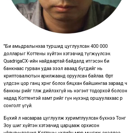
"Би амьдралынхаа туршид цуглуулсан 400 000
долларыг Коттены хүйтэн хэтэвчид түгжүүлсэн.
QuadrigaCX-ийн найдвартай байдалд итгэсэн би
банкнаас гурван удаа зээл аваад бүгдийг нь
криптовалютын арилжаанд оруулсан байлаа. Өөрт
үлдсэн цор ганц хөрөнгө болох бяцхан байшингаа зараад ч
банкны өрийг төлж дийлэхгүй нь нэгэнт тодорхой болсон
надад Коттентэй хамт өөрийгөө гүн нүхэнд оршуулахаас өөр
сонголт үгүй.
Бүхий л насаараа цуглуулж хуримтлуулсан бүхнээ Тонг
Зоу шиг хүйтэн хэтэвчид царцааж орхисон
үйлчлүүлэгчид Коттены үхлийн мөрөөр мөшгиж эхэллээ.