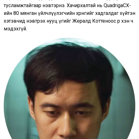
тусламжтайгаар нэвтэрнэ. Хачирхалтай нь QuadrigaCX-
ийн 80 мянган үйлчлүүлэгчийн хөрөнгийг хадгалдаг хүйтэн
хэтэвчид нэвтрэх нууц үгийг Жералд Коттеноос өөр хэн ч
мэдэхгүй.