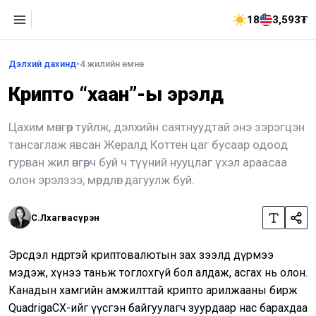
18
3,593₮
Дэлхий дахинд
•
4 жилийн өмнө
Крипто “хаан”-ы эрэлд
Цахим мөнгөөр туйлж, дэлхийн саятнуудтай энэ зэрэгцэн
тансаглаж явсан Жералд Коттен цаг бусаар одоод
гурван жил өнгөрч буй ч түүний нууцлаг үхэл араасаа
олон эрэлзээ, мөрдлөг дагуулж буй.
С.Лхагвасүрэн
Эрсдэл өндөртэй криптовалютын зах зээлд дүрмээ
мэдэж, хүнээ таньж тоглохгүй бол алдаж, асгах нь олон.
Канадын хамгийн амжилттай крипто арилжааны бирж
QuadrigaCX-ийг үүсгэн байгуулагч зуурдаар нас барахдаа