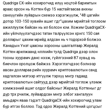
Quadriga CX-ийн хохирогчид илүү ноцтой баримтын
араас орсон нь Коттен бүр 15 настайгаасаа анхны
санхүүгийн луйврын схемээ хэрэгжүүлж, "48 цагийн
дотор 103-150 хувийн ашиг өгдөг”цахим мөрийтэй тоглоом
ажиллуулж байсан нь ил болсон юм. Хожим QuadrigaCX-
ийн үйлчлүүлэгчдээс татан төвлөрүүлсэн хөрөнгөөс 150 сая
долларыг цахим мөрийд алдсан нь ч тодорхой болжээ.
Канадын Үнэт цаасны хорооны шалгалтаар Жералд
Коттен арилжаанд нөлөөлөхийн тулд Quadriga дээр олон
тооны хуурамч данс нээж, гүйлгээний 87 хувьд нь
биечлэн оролцож байжээ. Хэрэглэгчдээс бэлнээр
авсан доллараа өөрийн хуурамч криптовалютын санд
хадгалсан мэтээр итгүүлж тэрхүү мөнгөөрөө гадаад
криптовалютын сайтууд дээр мөрийтэй тоглож үлэмж
хэмжээний ашиг олдог байсныг Жералд Коттеныг өдгөө
дүр төрхөө өөрчилж, луйвардсан мөнгөөрөө элбэг хангалуун
амьдарч яваа гэдэгт QuadrigaCX-ийн хохирогчид улам
бүр итгэх боллоо. Тэд одоо Жералд Коттений цогцсыг