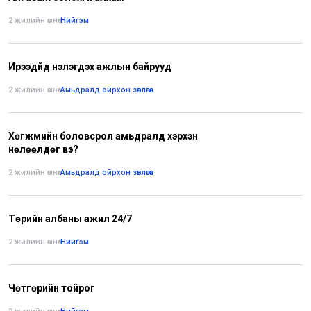
2 жилийн өмнө
•
Нийгэм
Ирээдүйд үнэлэгдэх ажлын байрууд
2 жилийн өмнө
•
Амьдралд ойрхон зөвлөгөө
Хөгжмийн боловсрол амьдралд хэрхэн
нөлөөлдөг вэ?
2 жилийн өмнө
•
Амьдралд ойрхон зөвлөгөө
Төрийн албаны ажил 24/7
2 жилийн өмнө
•
Нийгэм
Чөтгөрийн тойрог