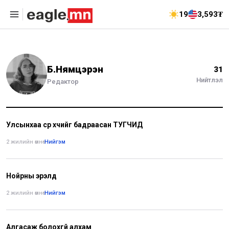
19
3,593₮
Б.Нямцэрэн
31
Нийтлэл
Редактор
Улсынхаа сүр хүчийг бадраасан ТУГЧИД
2 жилийн өмнө
•
Нийгэм
Нойрны эрэлд
2 жилийн өмнө
•
Нийгэм
Алгасаж болохгүй алхам