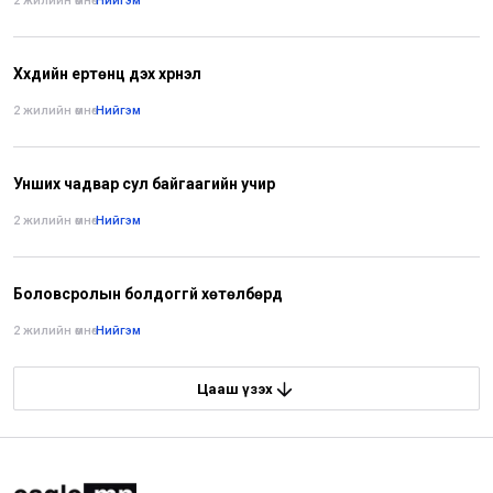
2 жилийн өмнө
•
Нийгэм
Хүүхдийн ертөнц дэх хүүрнэл
2 жилийн өмнө
•
Нийгэм
Унших чадвар сул байгаагийн учир
2 жилийн өмнө
•
Нийгэм
Боловсролын болдоггүй хөтөлбөрүүд
2 жилийн өмнө
•
Нийгэм
Цааш үзэх