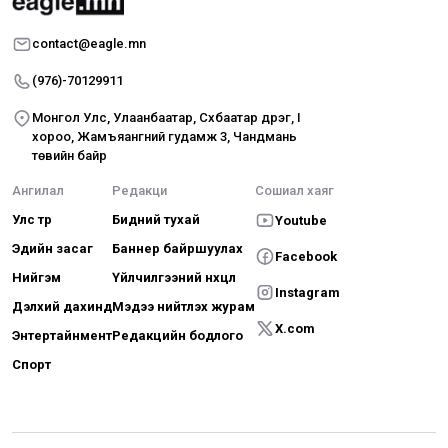
contact@eagle.mn
(976)-70129911
Монгол Улс, Улаанбаатар, Сүхбаатар дүүрэг, I
хороо, Жамъяангүний гудамж 3, Чандмань
төвийн байр
Ангилал
Редакци
Сошиал хаяг
Улс төр
Бидний тухай
Youtube
Эдийн засаг
Баннер байршуулах
Facebook
Нийгэм
Үйлчилгээний нөхцөл
Instagram
Дэлхий дахинд
Мэдээ нийтлэх журам
X.com
Энтертайнмент
Редакцийн бодлого
Спорт