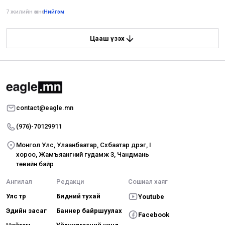
7 жилийн өмнө
•
Нийгэм
Цааш үзэх
contact@eagle.mn
(976)-70129911
Монгол Улс, Улаанбаатар, Сүхбаатар дүүрэг, I
хороо, Жамъяангүний гудамж 3, Чандмань
төвийн байр
Ангилал
Редакци
Сошиал хаяг
Улс төр
Бидний тухай
Youtube
Эдийн засаг
Баннер байршуулах
Facebook