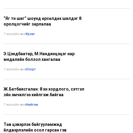
“Яг түүн шиг” шоунд өрсөлдөх шилдэг 8
оролцогчийг зарлалаа
7 жилийн өмнө
•
Урлаг
Э.Цэндбаатар, М.Нандинцэцэг нар
медалийн болзол хангалаа
7 жилийн өмнө
•
Спорт
Ж.Батбаясгалан: 8 хүн хордлого, сэтгэл
зүйн эмчилгээ хийлгэж байгаа
7 жилийн өмнө
•
Нийгэм
Төв цэвэрлэх байгууламжид
үйлдвэрлэлийн осол гарсан гэв