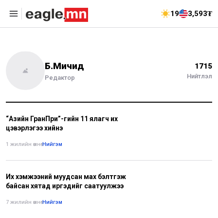
19
3,593₮
Б.Мичид
1715
Нийтлэл
Редактор
“Азийн ГранПри”-гийн 11 ялагч их
цэвэрлэгээ хийнэ
1 жилийн өмнө
•
Нийгэм
Их хэмжээний муудсан мах бэлтгэж
байсан хятад иргэдийг саатуулжээ
7 жилийн өмнө
•
Нийгэм