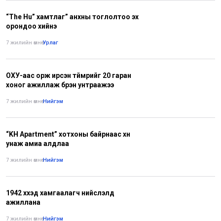
“The Hu” хамтлаг” анхны тоглолтоо эх
орондоо хийнэ
7 жилийн өмнө
•
Урлаг
ОХУ-аас орж ирсэн түймрийг 20 гаран
хоног ажиллаж бүрэн унтраажээ
7 жилийн өмнө
•
Нийгэм
“KH Apart­ment” хотхоны байрнаас хүн
унаж амиа алдлаа
7 жилийн өмнө
•
Нийгэм
1942 хүүхэд хамгаалагч нийслэлд
ажиллана
7 жилийн өмнө
•
Нийгэм