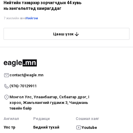
Нийтийн тээврээр зорчигчдын 44 хувь
нь хөнгөлөлтөд хамрагддаг
7 жилийн өмнө
•
Нийгэм
Цааш үзэх
contact@eagle.mn
(976)-70129911
Монгол Улс, Улаанбаатар, Сүхбаатар дүүрэг, I
хороо, Жамъяангүний гудамж 3, Чандмань
төвийн байр
Ангилал
Редакци
Сошиал хаяг
Улс төр
Бидний тухай
Youtube