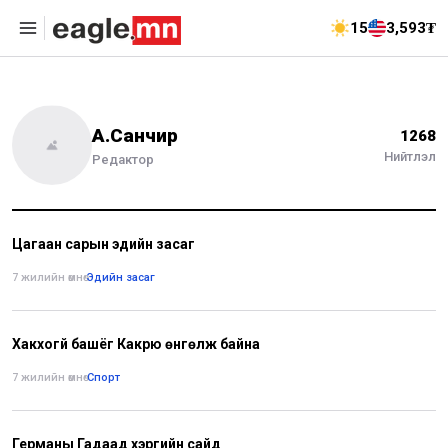
15
3,593₮
А.Санчир
1268
Нийтлэл
Редактор
Цагаан сарын эдийн засаг
7 жилийн өмнө
•
Эдийн засаг
Хакүхогүй башёг Какүрюү өнгөлж байна
7 жилийн өмнө
•
Спорт
Германы Гадаад хэргийн сайд