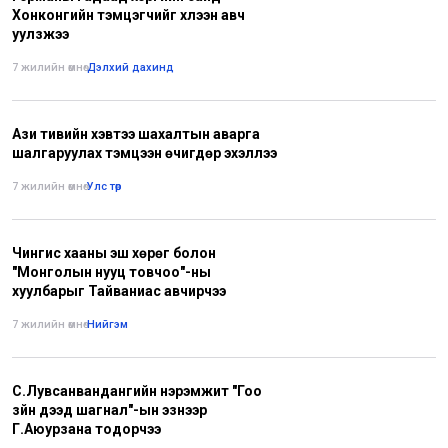
Хонконгийн тэмцэгчийг хүлээн авч
уулзжээ
7 жилийн өмнө
•
Дэлхий дахинд
Ази тивийн хэвтээ шахалтын аварга
шалгаруулах тэмцээн өчигдөр эхэллээ
7 жилийн өмнө
•
Улс төр
Чингис хааны эш хөрөг болон
"Монголын нууц товчоо"-ны
хуулбарыг Тайваниас авчирчээ
7 жилийн өмнө
•
Нийгэм
С.Лувсанвандангийн нэрэмжит "Гоо
зүйн дээд шагнал"-ын эзнээр
Г.Аюурзана тодорчээ