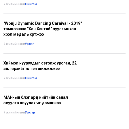
7 жилийн өмнө
•
Нийгэм
"Wonju Dynamic Dancing Carnival - 2019"
тэмцээнээс "Хан Хэнтий" чуулгынхан
хүрэл медаль хүртжээ
7 жилийн өмнө
•
Урлаг
Хиймэл нууруудыг сэтэлж урсган, 22
айл өрхийг нүүлгэн шилжүүлжээ
7 жилийн өмнө
•
Нийгэм
МАН-ын бүлэг ард нийтийн санал
асуулга явуулахыг дэмжжээ
7 жилийн өмнө
•
Улс төр