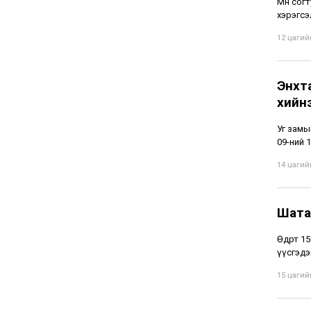
Мөн сог
хэрэгсэ
12 цагийн
Энхт
хийн
Уг замы
09-ний 1
14 цагийн
Шата
Өдөрт 1
үүсгэдэ
15 цагийн