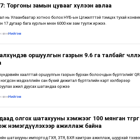
7: Торгоны замын цувааг хүлээн авлаа
ал нь Улаанбаатар хотноо болох НҮБ-ын Цөлжилттэй тэмцэх тухай конв
н 17 дугаар бага хурлын өмнөхөн 6000 км зам туулж иржээ.
 өмнө
•
Нийгэм
лхүндэв оршуулгын газрын 9.6 га талбайг чөлөөл
а
үндэвийн хаалттай оршуулгын газрын бурхан болоочдын бүртгэлийг QR
 нэгдсэн мэдээллийн сан бүхий дижитал бүртгэлийн карт хэлбэрээр
уулах ажил дуусах шатандаа оржээ
 өмнө
•
Нийгэм
даад олгох шатахууны хэмжээг 100 мянган төгрөг
ож нэмэгдүүлэхээр ажиллаж байна
лийн шатахууны импортод ГХЯ, ЗТЯ, БХЯ хамтран ажиллаж, шуурхай тээвэ