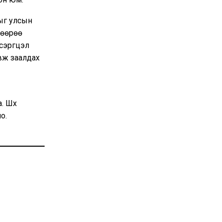
лыг улсын
 өөрөө
эргүүцэл
авж заалдах
 Шүүх
о.