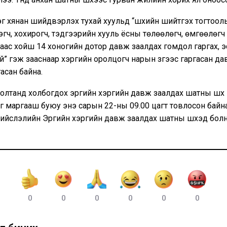
рэг хянан шийдвэрлэх тухай хуульд “шүүхийн шийтгэх тогтоо
гдэгч, хохирогч, тэдгээрийн хууль ёсны төлөөлөгч, өмгөөлөгч
аас хойш 14 хоногийн дотор давж заалдах гомдол гаргах, эс
й” гэж зааснаар хэргийн оролцогч нарын зүгээс гаргасан д
асан байна.
олтанд холбогдох эрүүгийн хэргийн давж заалдах шатны шүүх
 маргааш буюу энэ сарын 22-ны 09.00 цагт товлосон байна.
ийслэлийн Эрүүгийн хэргийн давж заалдах шатны шүүхэд болн
0
0
0
0
0
0