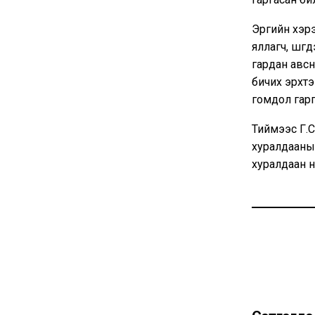
Эрүүгийн хэ
яллагч, шүү
гардан авсн
бичих эрхтэ
гомдол гарг
Тиймээс Г.С
хуралдааныг
хуралдаан н