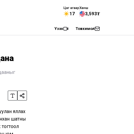
Цаг агаар
Ханш
17
3,593₮
Үзэх
Товхимол
дана
лдааныг
уулан яллах
н анхан шатны
х тогтоол
сон юм.