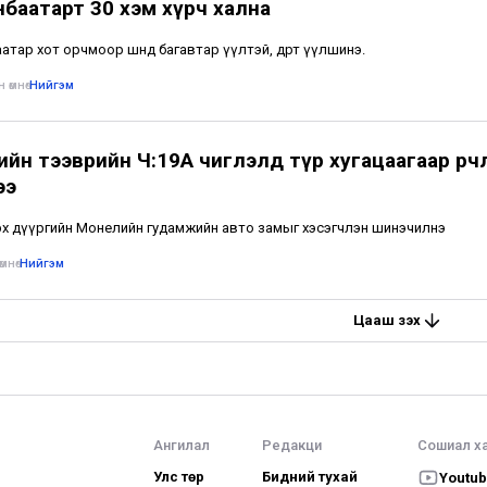
нбаатарт 30 хэм хүрч хална
тар хот орчмоор шөнөдөө багавтар үүлтэй, өдөртөө үүлшинэ.
 өмнө
•
Нийгэм
йн тээврийн Ч:19А чиглэлд түр хугацаагаар өөрчл
ээ
х дүүргийн Монелийн гудамжийн авто замыг хэсэгчлэн шинэчилнэ
мнө
•
Нийгэм
Цааш үзэх
Ангилал
Редакци
Сошиал х
Улс төр
Бидний тухай
Youtu