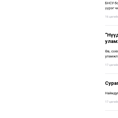
БНСУ бо
үүрэг чи
16 цагийн
“Нүү
улам
Өв, соё
уламжла
17 цагийн
Сура
Наймдуг
17 цагийн