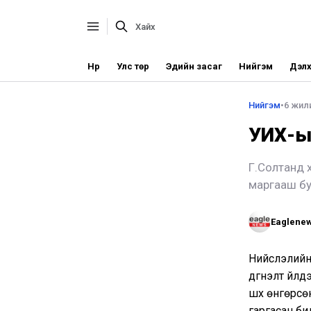
Нүүр
Улс төр
Эдийн засаг
Нийгэм
Дэлх
Нийгэм
•
6 жили
УИХ-ын
Г.Солтанд х
маргааш бу
Eaglene
Нийслэлийн 
дүгнэлт үйлд
шүүх өнгөрс
гаргасан би