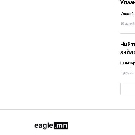
Улаа
Улаанбаа
20 цагийн
Нийти
хийл
Баянзүр
1 өдрийн ө