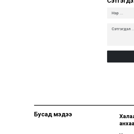
Сэтгэгдэ
Бусад мэдээ
Хала
анха