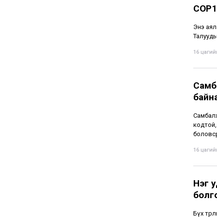
COP1
Энэ аял
Талууды
16 цагийн
Самба
байн
Самбалх
кодтой,
боловср
16 цагийн
Нэг у
болг
Бүх төр