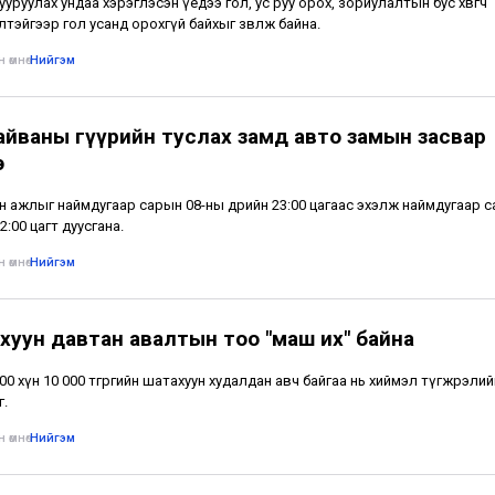
тууруулах ундаа хэрэглэсэн үедээ гол, ус руу орох, зориулалтын бус хөвөгч
лтэйгээр гол усанд орохгүй байхыг зөвлөж байна.
 өмнө
•
Нийгэм
айваны гүүрийн туслах замд авто замын засвар
э
н ажлыг наймдугаар сарын 08-ны өдрийн 23:00 цагаас эхэлж наймдугаар 
2:00 цагт дуусгана.
 өмнө
•
Нийгэм
хуун давтан авалтын тоо "маш их" байна
500 хүн 10 000 төгрөгийн шатахуун худалдан авч байгаа нь хиймэл түгжрэлий
г.
 өмнө
•
Нийгэм