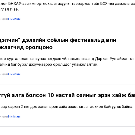
лон БНХАУ-аас импортлох шатахууны тээвэрлэлтийг БХЯ-ны дэмжлэгээ
глэл өгчээ.
 өмнө
•
Нийгэм
дэлчин” дэлхийн соёлын фестивальд өвлөн
жлагчид оролцоно
лоо сурталчлан таниулах нэгдсэн үйл ажиллагаанд Дархан-Уул аймаг өвлө
гчид баг бүрэлдэхүүнээрээ оролцдог уламжлалтай.
 өмнө
•
Нийгэм
ггүй алга болсон 10 настай охиныг эрэн хайж ба
аар сарын 2-ны өдрөөс эхлэн эрэн хайх ажиллагааг зохион байгуулж байна.
 өмнө
•
Нийгэм