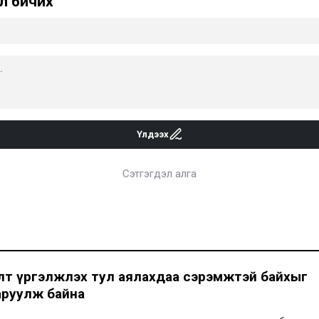
л бичих
Үлдээх
Сэтгэгдэл алга
лт үргэлжлэх тул аялахдаа сэрэмжтэй байхыг
аруулж байна