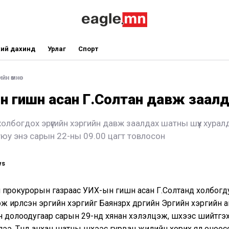
ий дахинд
Урлаг
Спорт
йн өмнө
 гишүүн асан Г.Солтан давж заал
олбогдох эрүүгийн хэргийн давж заалдах шатны шүүх хура
юу энэ сарын 22-ны 09.00 цагт товлосон
ws
прокурорын газраас УИХ-ын гишүүн асан Г.Солтанд холбогд
эж ирүүлсэн эрүүгийн хэргийг Баянзүрх дүүргийн Эрүүгийн хэргий
өн долоодугаар сарын 29-нд хянан хэлэлцэж, шүүхээс шийтгэ
лээ. Түүнд анхан шатны шүүхээс гурван жилийн хорих ял оноо