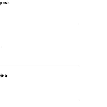
р хийх
н
йна