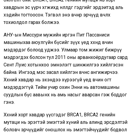
хавдрын эс үүрч хөгжихөд нөлөөлдөг гэдгийг эрдэитэд аль
хэдийн тогтоосон. Тэгвэл энэ өвчнөөр эрчүүд өвчлөх
тохиолдол гарах болжээ.
АНУ-ын Миссури мужийн иргэн Пит Пассаниси
машиныхаа аюулгүйн бүсийг зүүх үед хөхөндөө өвчин
мэдэрдэг болоод уджээ. Улмаар том жижиг бижрүү
мэдрэгдэх болсон тул 2011 оны арванхоёрдугаар сард
Сент Луис хотынхоо эмнэлэгт шинжилгээ хийлгэсэн
байна. Ингээд мэс засал хийлгэн өвчнөөсөө ангижирчээ.
Хөхний хавдар нь эхэндээ хүрээгүй үед өвчин огт
мэдэрдэггүй. Тийм учир охин Энни нь автомашины
суудлын бүс аавынх нь амь насыг аварсан гэж боддог
гэнэ.
Хөхний хорт хавдар үүсгэдэг BRCA1, BRCA2 генийн
мутаци нь эрэгтэй эмэгтэй хүний аль алинд эрсдэлтэй
боловч эрчүүдийг оношлох нь эмэгтэйчүүдийг бодвол