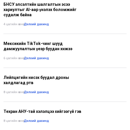
БНСУ элсэлтийн шалгалтын эсээ
хариултыг AI-аар үнэлэх боломжийг
судалж байна
4 цагийн өмнө
•
Дэлхий дахинд
Мексикийн ТikTok-чинг шууд
дамжуулалтын үеэр буудан хөнөөжээ
6 цагийн өмнө
•
Дэлхий дахинд
Лейпцигийн нисэх буудал дроны
халдлагад өртөв
8 цагийн өмнө
•
Дэлхий дахинд
Техран АНУ-тай хэлэлцээ хийгээгүй гэв
8 цагийн өмнө
•
Дэлхий дахинд