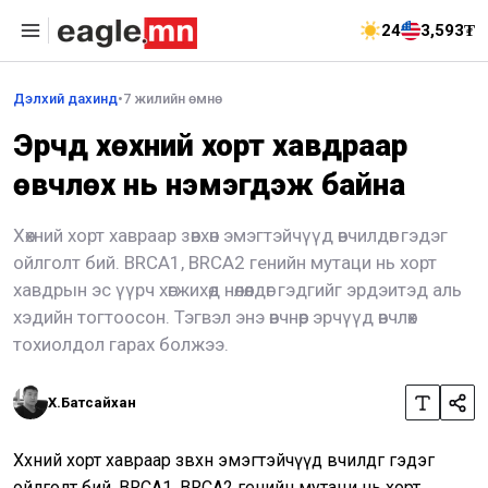
24
3,593₮
Дэлхий дахинд
•
7 жилийн өмнө
Эрчүүд хөхний хорт хавдраар
өвчлөх нь нэмэгдэж байна
Хөхний хорт хавраар зөвхөн эмэгтэйчүүд өвчилдөг гэдэг
ойлголт бий. BRCA1, BRCA2 генийн мутаци нь хорт
хавдрын эс үүрч хөгжихөд нөлөөлдөг гэдгийг эрдэитэд аль
хэдийн тогтоосон. Тэгвэл энэ өвчнөөр эрчүүд өвчлөх
тохиолдол гарах болжээ.
Х.Батсайхан
Хөхний хорт хавраар зөвхөн эмэгтэйчүүд өвчилдөг гэдэг
ойлголт бий. BRCA1, BRCA2 генийн мутаци нь хорт