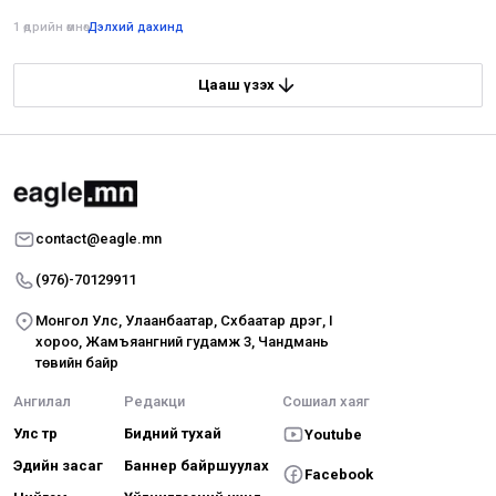
1 өдрийн өмнө
•
Дэлхий дахинд
Цааш үзэх
contact@eagle.mn
(976)-70129911
Монгол Улс, Улаанбаатар, Сүхбаатар дүүрэг, I
хороо, Жамъяангүний гудамж 3, Чандмань
төвийн байр
Ангилал
Редакци
Сошиал хаяг
Улс төр
Бидний тухай
Youtube
Эдийн засаг
Баннер байршуулах
Facebook