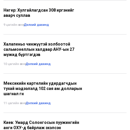
Нигер: Хулгайлагдсан 308 иргэнийг
аварч суллав
9 цагийн өмнө
•
Дэлхий дахинд
Халапеньо чинжүүтэй холбоотой
сальмонеллын халдвар АНУ-ын 27
мужид бүртгэгдэв
10 цагийн өмнө
•
Дэлхий дахинд
Мексикийн картелийн удирдагчдын
тухай мэдээлэлд 102 сая ам.долларын
шагнал өгнө
11 цагийн өмнө
•
Дэлхий дахинд
Киев: Умард Солонгосын пуужингийн
анги ОХУ-д байрлаж эхэлсэн