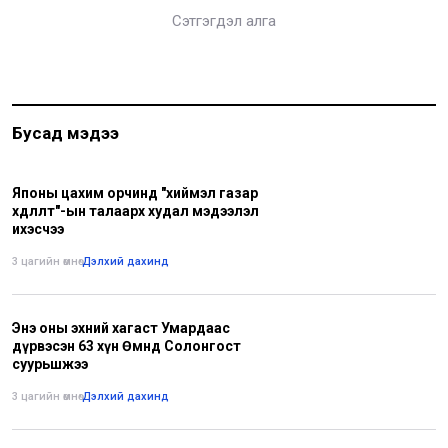
Сэтгэгдэл алга
Бусад мэдээ
Японы цахим орчинд "хиймэл газар
хөдлөлт"-ын талаарх худал мэдээлэл
ихэсчээ
3 цагийн өмнө
•
Дэлхий дахинд
Энэ оны эхний хагаст Умардаас
дүрвэсэн 63 хүн Өмнөд Солонгост
суурьшжээ
3 цагийн өмнө
•
Дэлхий дахинд