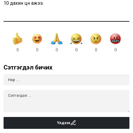
10 дахин цөөн ажээ.
0
0
0
0
0
0
Сэтгэгдэл бичих
Үлдээх